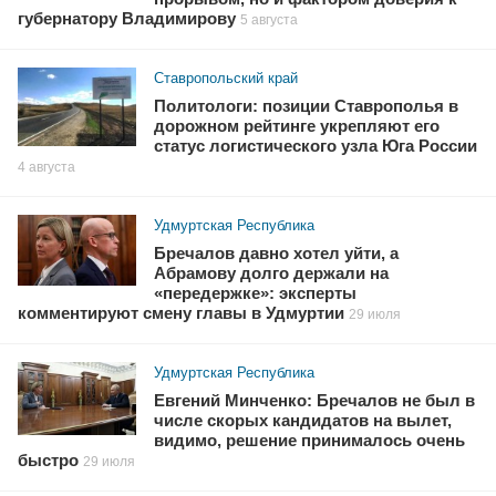
губернатору Владимирову
5 августа
Ставропольский край
Политологи: позиции Ставрополья в
дорожном рейтинге укрепляют его
статус логистического узла Юга России
4 августа
Удмуртская Республика
Бречалов давно хотел уйти, а
Абрамову долго держали на
«передержке»: эксперты
комментируют смену главы в Удмуртии
29 июля
Удмуртская Республика
Евгений Минченко: Бречалов не был в
числе скорых кандидатов на вылет,
видимо, решение принималось очень
быстро
29 июля