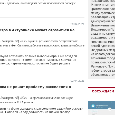
показателей вво
ти и причинах, по которым регион проваливает борьбу с
России наметил
критическое ра
между фактичес
реализацией ст
демографическо
29.04.2021
Выполнение по
Владимиром Пу
эра в Ахтубинске может отразиться на
задачи по стим
рождаемости и
 Эксперты АЦ «Юг» оценили решение главы Астраханской
количества мно
глав в Ахтубинском районе и влияние этого шага на выборы в
семей сдержива
квадратных мет
из нового докла
ребуют сохранить прямые выборы мэра. Они создали
экономики город
оров приведет к тому, что совет местных депутатов-
познакомился «
аченца, «временщика, который не будет решать
Регионов». При 
губернаторов з
обоих показате
02.04.2021
ова не решит проблему расселения в
ОБСУЖДАЕМ 
 Эксперты АЦ «Юг» – о причинах назначения экс-мэра
ительства и ЖКХ региона.
шкин на фоне скандала с расселением аварийного жилья
а. 1 апреля на эту должность назначен экс-мэр