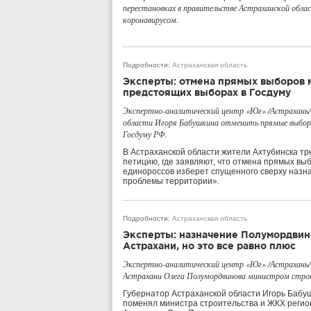
перестановках в правительстве Астраханской облас
коронавирусом.
Подробности
:
Астраханская область
Эксперты: отмена прямых выборов м
предстоящих выборах в Госдуму
Экспертно-аналитический центр «Юг» /Астрахань/
области Игоря Бабушкина отменить прямые выборы 
Госдуму РФ.
В Астраханской области жители Ахтубинска т
петицию, где заявляют, что отмена прямых выб
единороссов изберет спущенного сверху назн
проблемы территории».
Подробности
:
Астраханская область
Эксперты: назначение Полумордвин
Астрахани, но это все равно плюс
Экспертно-аналитический центр «Юг» /Астрахань/
Астрахани Олега Полумордвинова министром стро
Губернатор Астраханской области Игорь Бабу
поменял министра строительства и ЖКХ регион