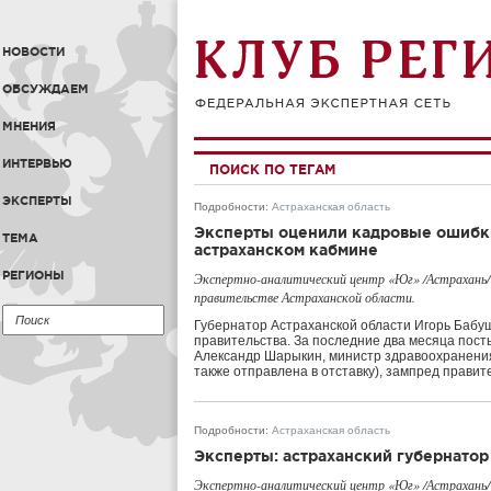
НОВОСТИ
ОБСУЖДАЕМ
МНЕНИЯ
ИНТЕРВЬЮ
ПОИСК ПО ТЕГАМ
ЭКСПЕРТЫ
Подробности
:
Астраханская область
Эксперты оценили кадровые ошибк
ТЕМА
астраханском кабмине
РЕГИОНЫ
Экспертно-аналитический центр «Юг» /Астрахань/
правительстве Астраханской области.
Губернатор Астраханской области Игорь Баб
правительства. За последние два месяца пост
Александр Шарыкин, министр здравоохранения
также отправлена в отставку), зампред прави
Подробности
:
Астраханская область
Эксперты: астраханский губернатор
Экспертно-аналитический центр «Юг» /Астрахань/