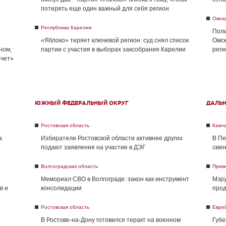
потерять еще один важный для себя регион
Омск
Республика Карелия
Поли
«Яблоко» теряет ключевой регион: суд снял список
Омск
ном,
партии с участия в выборах заксобрания Карелии
реги
ечет»
ЮЖНЫЙ ФЕДЕРАЛЬНЫЙ ОКРУГ
ДАЛЬ
Ростовская область
Камча
а
Избиратели Ростовской области активнее других
В Пе
подают заявления на участие в ДЭГ
смен
Волгоградская область
Прим
Мемориал СВО в Волгограде: закон как инструмент
Мэру
в и
консолидации
прод
Ростовская область
Евре
В Ростове-на-Дону готовился теракт на военном
Губе