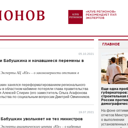
«КЛУБ РЕГИОНОВ»
РЕКОМЕНДУЕТ ПУЛ
ЭКСПЕРТОВ
ГЛАВНОЕ
05.10.2021
и Бабушкина и начавшиеся перемены в
 Эксперты АЦ «Юг» – о закономерности отставок в
ушкин занялся переформатированием регионального
ы в областном кабмине потеряли глава правительства
Еще одна про
губернаторов:
 Алексей Спирин (его заместитель Ольга Агафонова
строительная 
тельства по социальным вопросам Дмитрий Овчинников.
России проти
демографичес
На фоне оптими
19.07.2021
отчетов Минстр
 Бабушкин увольняет не тех министров
о выполнении
установленных 
 Эксперты аналитического центра «Юг» – о кадровых