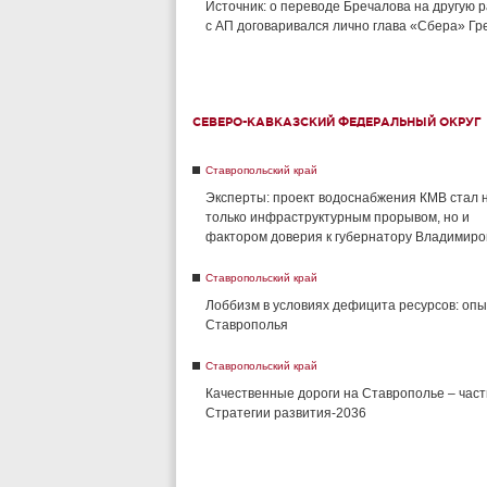
Источник: о переводе Бречалова на другую 
с АП договаривался лично глава «Сбера» Г
СЕВЕРО-КАВКАЗСКИЙ ФЕДЕРАЛЬНЫЙ ОКРУГ
Ставропольский край
Эксперты: проект водоснабжения КМВ стал 
только инфраструктурным прорывом, но и
фактором доверия к губернатору Владимиро
Ставропольский край
Лоббизм в условиях дефицита ресурсов: опы
Ставрополья
Ставропольский край
Качественные дороги на Ставрополье – част
Стратегии развития-2036