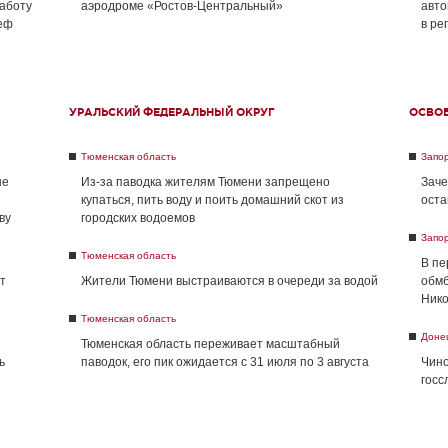
работу
аэродроме «Ростов-Центральный»
авто
реф
в ре
УРАЛЬСКИЙ ФЕДЕРАЛЬНЫЙ ОКРУГ
ОСВО
Тюменская область
Запо
не
Из-за паводка жителям Тюмени запрещено
Заче
купаться, пить воду и поить домашний скот из
оста
ву
городских водоемов
Запо
Тюменская область
В пе
т
Жители Тюмени выстраиваются в очереди за водой
обмб
Нико
Тюменская область
Доне
Тюменская область переживает масштабный
ь
паводок, его пик ожидается с 31 июля по 3 августа
Чино
госс