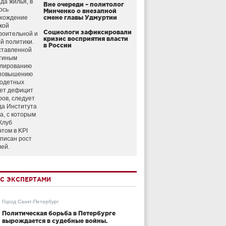
да жилья, в
Вне очереди – политолог
ось
Минченко о внезапной
схождение
смене главы Удмуртии
кой
Социологи зафиксировали
роительной и
кризис восприятия власти
й политики.
в России
ставленной
тиным
улированию
 повышению
годетных
ет дефицит
ров, следует
да Института
а, с которым
Клуб
этом в KPI
аписан рост
лей.
С ЭКСПЕРТАМИ
Город Санкт-Петербург
Политическая борьба в Петербурге
вырождается в судебные войны.