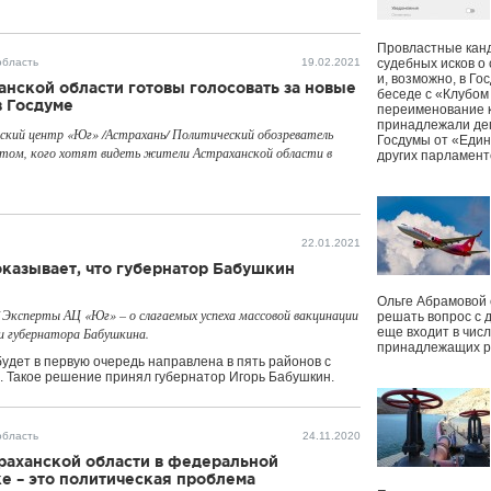
Провластные канд
область
19.02.2021
судебных исков о
и, возможно, в Г
нской области готовы голосовать за новые
беседе с «Клубом
в Госдуме
переименование к
принадлежали деп
ский центр «Юг» /Астрахань/ Политический обозреватель
Госдумы от «Един
 том, кого хотят видеть жители Астраханской области в
других парламент
22.01.2021
казывает, что губернатор Бабушкин
Ольге Абрамовой
Эксперты АЦ «Юг» – о слагаемых успеха массовой вакцинации
решать вопрос с 
ли губернатора Бабушкина.
еще входит в чис
принадлежащих р
будет в первую очередь направлена в пять районов с
 Такое решение принял губернатор Игорь Бабушкин.
область
24.11.2020
раханской области в федеральной
е – это политическая проблема