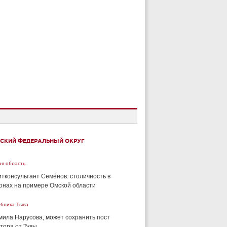
СКИЙ ФЕДЕРАЛЬНЫЙ ОКРУГ
ая область
тконсультант Семёнов: столичность в
онах на примере Омской области
ублика Тыва
ила Нарусова, может сохранить пост
тора от Тувы