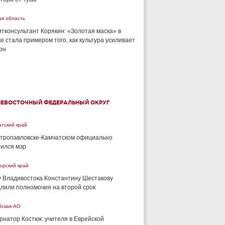
ая область
тконсультант Корякин: «Золотая маска» в
е стала примером того, как культура усиливает
он
НЕВОСТОЧНЫЙ ФЕДЕРАЛЬНЫЙ ОКРУГ
тский край
тропавловске-Камчатском официально
ился мэр
орский край
 Владивостока Константину Шестакову
лили полномочия на второй срок
йская АО
рнатор Костюк: учителя в Еврейской