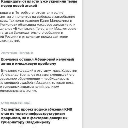
Кандидаты от власти уже укрепили тылы
перед новой атакой
идаты в Петербурге готовятся к волне
 снятии оппонентов на выборах в заксобрание
осдуму. Так политтехнолог Юлия Милешкина в
 Регионов» объяснила массовое закрытие или
аналов «ВКонтакте», Telegram и Max, которые
утатам Законодательного собрания и
ой России» и отдельным представителям
ских партий.
Удмуртская Республика
Бречалов оставил Абрамовой нелетный
актив и имиджевую проблему
Внезапно ушедший в отставку глава Удмуртии
Александр Бречалов оставил сменившей его
 серьезное обременение – необходимость
дальнейшей судьбой «Ижавиа», которая пока
ло успешных авиакомпаний, целиком
егиональным властям.
Ставропольский край
Эксперты: проект водоснабжения КМВ
стал не только инфраструктурным
прорывом, но и фактором доверия к
губернатору Владимирову