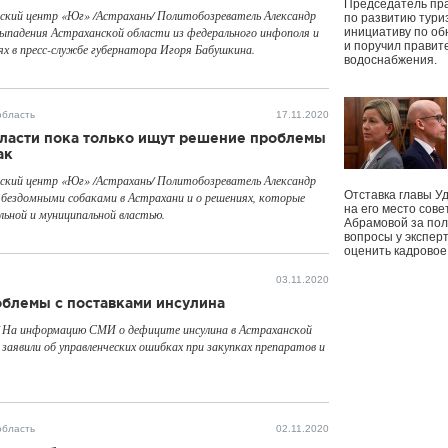
Председатель пр
ский центр «Юг» /Астрахань/ Политобозреватель Александр
по развитию тури
выпадения Астраханской области из федерального инфополя и
инициативу по о
и поручил правит
ях в пресс-службе губернатора Игоря Бабушкина.
водоснабжения.
область
17.11.2020
власти пока только ищут решение проблемы
ак
ский центр «Юг» /Астрахань/ Политобозреватель Александр
Отставка главы У
 бездомными собаками в Астрахани и о решениях, которые
на его место сове
ьной и муниципальной властью.
Абрамовой за пол
вопросы у экспер
оценить кадрово
03.11.2020
облемы с поставками инсулина
 На информацию СМИ о дефиците инсулина в Астраханской
заявили об управленческих ошибках при закупках препаратов и
область
02.11.2020