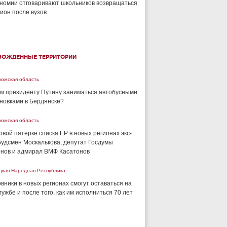
номии отговаривают школьников возвращаться
гион после вузов
БОЖДЕННЫЕ ТЕРРИТОРИИ
рожская область
м президенту Путину заниматься автобусными
новками в Бердянске?
рожская область
рвой пятерке списка ЕР в новых регионах экс-
удсмен Москалькова, депутат Госдумы
нов и адмирал ВМФ Касатонов
цкая Народная Республика
вники в новых регионах смогут оставаться на
лужбе и после того, как им исполниться 70 лет