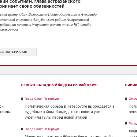
ним событиям, глава астраханского
онимает своих обязанностей
ский центр «Юг» /Астрахань/ Политобозреватель Александр
нехваткой инсулина в Ахтубинском районе Астраханской
требовании местных депутатов ввести режим ЧС, чтобы
дикаментов.
ШЕ МАТЕРИАЛОВ
СЕВЕРО-ЗАПАДНЫЙ ФЕДЕРАЛЬНЫЙ ОКРУГ
СИБИР
Город Санкт-Петербург
Омск
ри
Политическая борьба в Петербурге вырождается в
Поли
склады
судебные войны. Кандидаты от власти уже
реги
укрепили тылы перед новой атакой
Респ
Город Санкт-Петербург
Людм
Минус два – партия «Яблоко» близка к тому, чтобы
сена