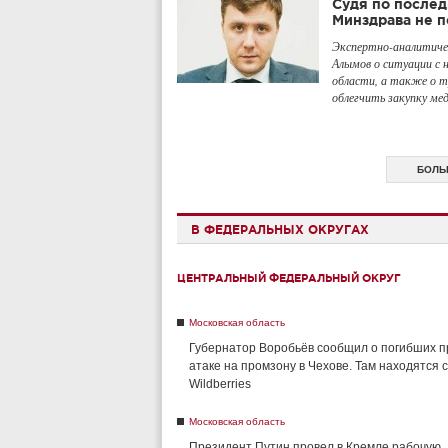
Судя по послед
Минздрава не п
Экспертно-аналитиче
Алымов о ситуации с 
области, а также о 
облегчить закупку ме
БОЛЬ
В ФЕДЕРАЛЬНЫХ ОКРУГАХ
ЦЕНТРАЛЬНЫЙ ФЕДЕРАЛЬНЫЙ ОКРУГ
Московская область
Губернатор Воробьёв сообщил о погибших п
атаке на промзону в Чехове. Там находятся 
Wildberries
Московская область
Президент Путин провел в Кремле рабочую