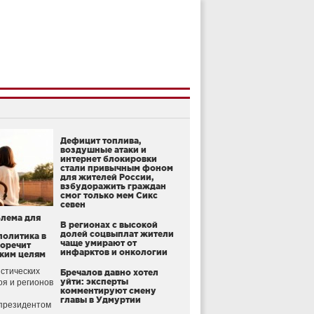
Дефицит топлива,
воздушные атаки и
интернет блокировки
стали привычным фоном
для жителей России,
взбудоражить граждан
смог только мем Сикс
севен
блема для
В регионах с высокой
долей соцвыплат жители
политика в
чаще умирают от
воречит
инфарктов и онкологии
ким целям
стических
Бречалов давно хотел
уйти: эксперты
оя и регионов
комментируют смену
главы в Удмуртии
президентом