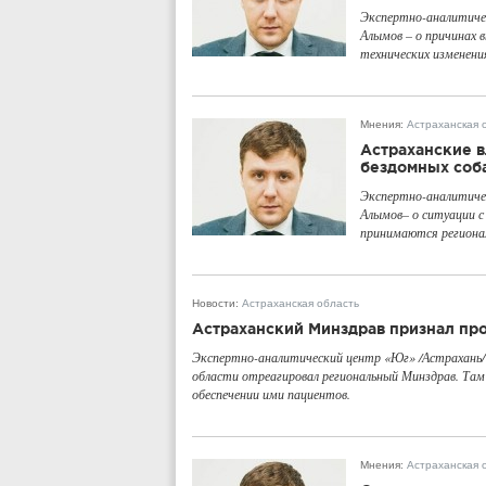
Экспертно-аналитиче
Алымов – о причинах 
технических изменени
Мнения
:
Астраханская 
Астраханские 
бездомных соб
Экспертно-аналитиче
Алымов– о ситуации с
принимаются регионал
Новости
:
Астраханская область
Астраханский Минздрав признал пр
Экспертно-аналитический центр «Юг» /Астрахань/
области отреагировал региональный Минздрав. Там 
обеспечении ими пациентов.
Мнения
:
Астраханская 