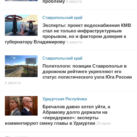
проблему
6 августа
Ставропольский край
Эксперты: проект водоснабжения КМВ
стал не только инфраструктурным
прорывом, но и фактором доверия к
губернатору Владимирову
5 августа
Ставропольский край
Политологи: позиции Ставрополья в
дорожном рейтинге укрепляют его
статус логистического узла Юга России
4 августа
Удмуртская Республика
Бречалов давно хотел уйти, а
Абрамову долго держали на
«передержке»: эксперты
комментируют смену главы в Удмуртии
29 июля