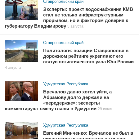
Ставропольский край
Эксперты: проект водоснабжения КМВ
стал не только инфраструктурным
прорывом, но и фактором доверия к
губернатору Владимирову
5 августа
Ставропольский край
Политологи: позиции Ставрополья в
дорожном рейтинге укрепляют его
статус логистического узла Юга России
4 августа
Удмуртская Республика
Бречалов давно хотел уйти, а
Абрамову долго держали на
«передержке»: эксперты
комментируют смену главы в Удмуртии
29 июля
Удмуртская Республика
Евгений Минченко: Бречалов не был в
числе скорых кандидатов на вылет,