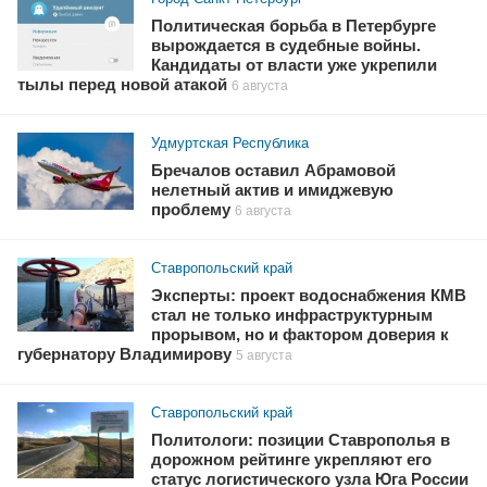
Политическая борьба в Петербурге
вырождается в судебные войны.
Кандидаты от власти уже укрепили
тылы перед новой атакой
6 августа
Удмуртская Республика
Бречалов оставил Абрамовой
нелетный актив и имиджевую
проблему
6 августа
Ставропольский край
Эксперты: проект водоснабжения КМВ
стал не только инфраструктурным
прорывом, но и фактором доверия к
губернатору Владимирову
5 августа
Ставропольский край
Политологи: позиции Ставрополья в
дорожном рейтинге укрепляют его
статус логистического узла Юга России