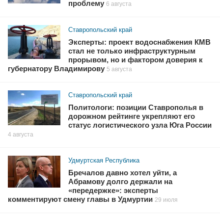
проблему
6 августа
Ставропольский край
Эксперты: проект водоснабжения КМВ
стал не только инфраструктурным
прорывом, но и фактором доверия к
губернатору Владимирову
5 августа
Ставропольский край
Политологи: позиции Ставрополья в
дорожном рейтинге укрепляют его
статус логистического узла Юга России
4 августа
Удмуртская Республика
Бречалов давно хотел уйти, а
Абрамову долго держали на
«передержке»: эксперты
комментируют смену главы в Удмуртии
29 июля