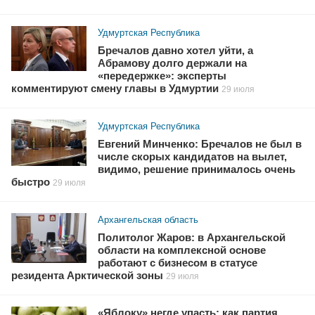
Удмуртская Республика
Бречалов давно хотел уйти, а
Абрамову долго держали на
«передержке»: эксперты
комментируют смену главы в Удмуртии
29 июля
Удмуртская Республика
Евгений Минченко: Бречалов не был в
числе скорых кандидатов на вылет,
видимо, решение принималось очень
быстро
29 июля
Архангельская область
Политолог Жаров: в Архангельской
области на комплексной основе
работают с бизнесом в статусе
резидента Арктической зоны
29 июля
«Яблоку» негде упасть: как партия