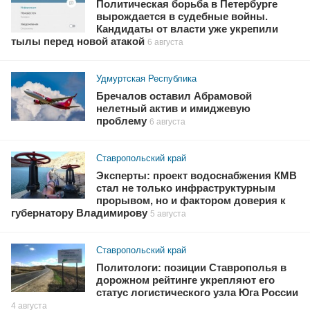
Политическая борьба в Петербурге
вырождается в судебные войны.
Кандидаты от власти уже укрепили
тылы перед новой атакой
6 августа
Удмуртская Республика
Бречалов оставил Абрамовой
нелетный актив и имиджевую
проблему
6 августа
Ставропольский край
Эксперты: проект водоснабжения КМВ
стал не только инфраструктурным
прорывом, но и фактором доверия к
губернатору Владимирову
5 августа
Ставропольский край
Политологи: позиции Ставрополья в
дорожном рейтинге укрепляют его
статус логистического узла Юга России
4 августа