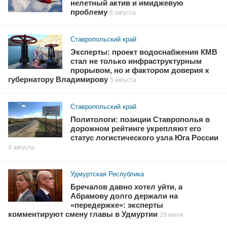
нелетный актив и имиджевую
проблему
6 августа
Ставропольский край
Эксперты: проект водоснабжения КМВ
стал не только инфраструктурным
прорывом, но и фактором доверия к
губернатору Владимирову
5 августа
Ставропольский край
Политологи: позиции Ставрополья в
дорожном рейтинге укрепляют его
статус логистического узла Юга России
4 августа
Удмуртская Республика
Бречалов давно хотел уйти, а
Абрамову долго держали на
«передержке»: эксперты
комментируют смену главы в Удмуртии
29 июля