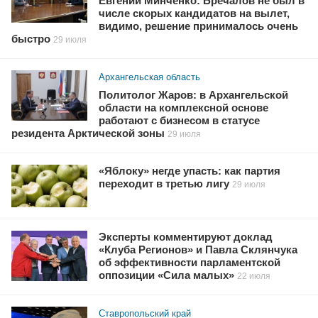
Евгений Минченко: Бречалов не был в
числе скорых кандидатов на вылет,
видимо, решение принималось очень
быстро
29 июля
Архангельская область
Политолог Жаров: в Архангельской
области на комплексной основе
работают с бизнесом в статусе
резидента Арктической зоны
29 июля
«Яблоку» негде упасть: как партия
переходит в третью лигу
29 июля
Эксперты комментируют доклад
«Клуба Регионов» и Павла Склянчука
об эффективности парламентской
оппозиции «Сила малых»
22 июля
Ставропольский край