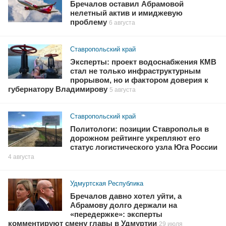
Бречалов оставил Абрамовой
нелетный актив и имиджевую
проблему
6 августа
Ставропольский край
Эксперты: проект водоснабжения КМВ
стал не только инфраструктурным
прорывом, но и фактором доверия к
губернатору Владимирову
5 августа
Ставропольский край
Политологи: позиции Ставрополья в
дорожном рейтинге укрепляют его
статус логистического узла Юга России
4 августа
Удмуртская Республика
Бречалов давно хотел уйти, а
Абрамову долго держали на
«передержке»: эксперты
комментируют смену главы в Удмуртии
29 июля