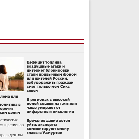
Дефицит топлива,
воздушные атаки и
интернет блокировки
стали привычным фоном
для жителей России,
взбудоражить граждан
смог только мем Сикс
севен
блема для
В регионах с высокой
долей соцвыплат жители
политика в
чаще умирают от
воречит
инфарктов и онкологии
ким целям
стических
Бречалов давно хотел
уйти: эксперты
оя и регионов
комментируют смену
главы в Удмуртии
президентом