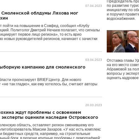
Председатель пр
по развитию тури
07.04.2023
инициативу по о
а Смоленской облдумы Ляхова мог
и поручил правит
охин
водоснабжения.
т пойти на повышение в Совфед, сообщил «Клубу
цкий. Политолог Дмитрий Нечаев полагает, что сигналы
ициирует первое лицо региона», то есть врио
о новых руководителей регионов, начинает с зачистки
03.04.2023
Отставка главы У
на его место сове
выборную кампанию для смоленского
Абрамовой за пол
вопросы у экспер
оценить кадрово
ласти прогнозирует BRIEF.Центр. Для нового
не так гладко», как ему хотелось бы, считают авторы
20.03.2023
нохина ждут проблемы с освоением
 эксперты оценили наследие Островского
оленскую область, оставляет регион сменившему его
олитобозреватель Максим Захаров. «У нас есть комплекс
ем бюджетных средств, например, на строительные
ьный блок, в регионе крупные проблемы с демографией: