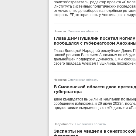
политобозреватель, редактор проекта «Смоле
Института системных политических исследова
отмечает, что до выборов на подобные ротаци
стороны ЕР, которая есть у Анохина, нивелир
Новости
:
Смоленская область
Глава ДНР Пушилин посетил могилу 
пообщался с губернатором Анохин
Глава Донецкой Народной республики Денис П
главой региона Василием Анохиным он обсуди
дальнейшей поддержки Донбасса. СМИ сообщаю
своего прадеда Алексея Пушилина, похоронен
Новости
:
Смоленская область
В Смоленской области двое претен
губернатора
Двое кандидатов выбыли из кампании по выбо
сообщению избиркома, к 26 июля 2023г., посл
предоставили выдвиженцы от «Родины» и «Пар
Подробности
:
Смоленская область
Эксперты не увидели в сенаторской