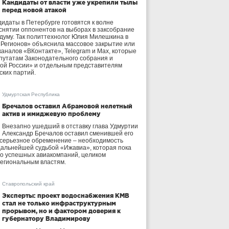
Кандидаты от власти уже укрепили тылы
перед новой атакой
идаты в Петербурге готовятся к волне
 снятии оппонентов на выборах в заксобрание
осдуму. Так политтехнолог Юлия Милешкина в
 Регионов» объяснила массовое закрытие или
аналов «ВКонтакте», Telegram и Max, которые
утатам Законодательного собрания и
ой России» и отдельным представителям
ских партий.
Удмуртская Республика
Бречалов оставил Абрамовой нелетный
актив и имиджевую проблему
Внезапно ушедший в отставку глава Удмуртии
Александр Бречалов оставил сменившей его
 серьезное обременение – необходимость
дальнейшей судьбой «Ижавиа», которая пока
ло успешных авиакомпаний, целиком
егиональным властям.
Ставропольский край
Эксперты: проект водоснабжения КМВ
стал не только инфраструктурным
прорывом, но и фактором доверия к
губернатору Владимирову