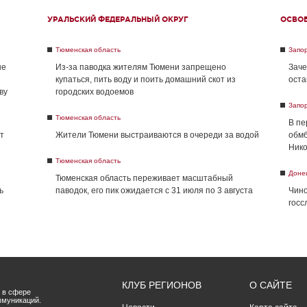
УРАЛЬСКИЙ ФЕДЕРАЛЬНЫЙ ОКРУГ
ОСВО
Тюменская область
Запо
не
Из-за паводка жителям Тюмени запрещено
Заче
купаться, пить воду и поить домашний скот из
оста
ву
городских водоемов
Запо
Тюменская область
В пе
т
Жители Тюмени выстраиваются в очереди за водой
обмб
Нико
Тюменская область
Доне
Тюменская область переживает масштабный
ь
паводок, его пик ожидается с 31 июля по 3 августа
Чино
госс
КЛУБ РЕГИОНОВ
О САЙТЕ
 в сфере
ммуникаций.