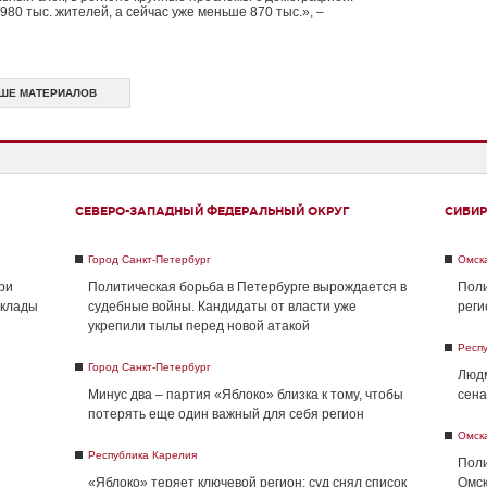
 980 тыс. жителей, а сейчас уже меньше 870 тыс.», –
ШЕ МАТЕРИАЛОВ
СЕВЕРО-ЗАПАДНЫЙ ФЕДЕРАЛЬНЫЙ ОКРУГ
СИБИР
Город Санкт-Петербург
Омск
ри
Политическая борьба в Петербурге вырождается в
Поли
склады
судебные войны. Кандидаты от власти уже
реги
укрепили тылы перед новой атакой
Респ
Город Санкт-Петербург
Людм
Минус два – партия «Яблоко» близка к тому, чтобы
сена
потерять еще один важный для себя регион
Омск
Республика Карелия
Поли
«Яблоко» теряет ключевой регион: суд снял список
Омск