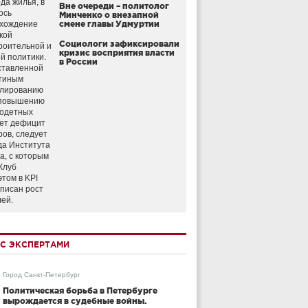
да жилья, в
Вне очереди – политолог
ось
Минченко о внезапной
схождение
смене главы Удмуртии
кой
Социологи зафиксировали
роительной и
кризис восприятия власти
й политики.
в России
ставленной
тиным
улированию
 повышению
годетных
ет дефицит
ров, следует
да Института
а, с которым
Клуб
этом в KPI
аписан рост
лей.
С ЭКСПЕРТАМИ
Город Санкт-Петербург
Политическая борьба в Петербурге
вырождается в судебные войны.