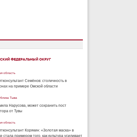
СКИЙ ФЕДЕРАЛЬНЫЙ ОКРУГ
ая область
тконсультант Семёнов: столичность в
онах на примере Омской области
ублика Тыва
ила Нарусова, может сохранить пост
тора от Тувы
ая область
тконсультант Корякин: «Золотая маска» в
е стала примером того, как культура усиливает