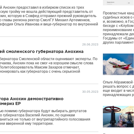
 Анохин предоставил в избирком список из трех
скую тройку не вошла действующий представитель от
Провластные канд
ских, которую в Совфед отправил прежний руководитель
судебных исков о
го главы региона ректор СмолГУ Михаил Артеменков,
и, возможно, в Г
ефодия Ольга Иванова и вице-губернатор по внутренней
беседе с «Клубом
переименование к
принадлежали деп
Госдумы от «Един
других парламент
26.06.2023
ей смоленского губернатора Анохина
убернатора Смоленской области оценивают эксперты. По
чаева, Анохин пока не смог «в хорошем смысле слова
 Политобозреватель Максим Захаров отмечает,
онировать как губернатора с очень серьезной
Ольге Абрамовой
решать вопрос с 
еще входит в чис
30.05.2023
принадлежащих р
тора Анохин демонстративно
ймериз ЕР
ью помимо губернатора будут выбирать депутатов
о губернатора Василий Анохин, по оценкам
ниться не только от внутрипартийного голосования
изни вверенной ему территории.