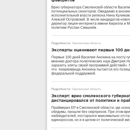
фаворитов
Врио губернатора Смоленской области Василий
потенциальных сенаторов. Ожидаемо в анохин
исполнительной власти региона Нина Куликов
Алексей Островский. В числе кандидатов ново
директор лицея-интернета имени Кирилла и М
политике Руслан Смашнёв.
Подробности
:
Смоленская область
Эксперты оценивают первые 100 дн
Первые 100 дней Василия Анохина на посту г
мнению доктора политических наук Дмитрия Не
заразить элиты своей программой действий».
что пиаркоманда Анохина пытается его позици
федеральной поддержкой.
Подробности
:
Смоленская область
Эксперт: врио смоленского губерна
дистанцировался от политики и пра
Праймериз ЕР в Смоленской области, где осен
облдумы, прошли без сюрпризов. При этом ври
наблюдателей, постарался максимально отстра
единороссов, но и в целом от политической ж