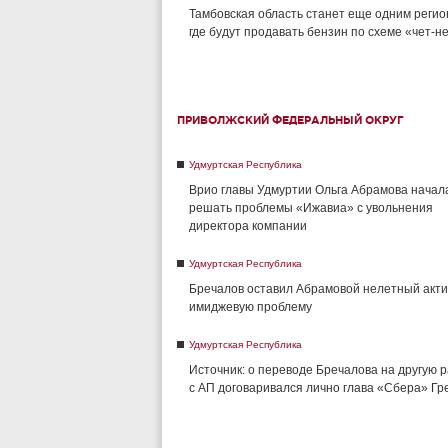
Тамбовская область станет еще одним регио
где будут продавать бензин по схеме «чет-н
ПРИВОЛЖСКИЙ ФЕДЕРАЛЬНЫЙ ОКРУГ
Удмуртская Республика
Врио главы Удмуртии Ольга Абрамова начал
решать проблемы «Ижавиа» с увольнения
директора компании
Удмуртская Республика
Бречалов оставил Абрамовой нелетный акти
имиджевую проблему
Удмуртская Республика
Источник: о переводе Бречалова на другую 
с АП договаривался лично глава «Сбера» Г