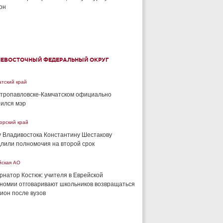
он
НЕВОСТОЧНЫЙ ФЕДЕРАЛЬНЫЙ ОКРУГ
тский край
тропавловске-Камчатском официально
ился мэр
орский край
 Владивостока Константину Шестакову
лили полномочия на второй срок
йская АО
рнатор Костюк: учителя в Еврейской
номии отговаривают школьников возвращаться
гион после вузов