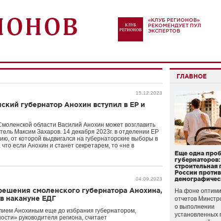
«КЛУБ РЕГИОНОВ»
РЕКОМЕНДУЕТ ПУЛ
ЭКСПЕРТОВ
ГЛАВНОЕ
15.12.2023
ский губернатор Анохин вступил в ЕР и
моленской области Василий Анохин может возглавить
тель Максим Захаров. 14 декабря 2023г. в отделении ЕР
тию, от которой выдвигался на губернаторские выборы в
 что если Анохин и станет секретарем, то «не в
Еще одна про
губернаторов:
строительная 
России проти
демографичес
04.09.2023
ешения смоленского губернатора Анохина,
На фоне оптими
в накануне ЕДГ
отчетов Минстр
о выполнении
илием Анохиным еще до избрания губернатором,
установленных 
ости» руководителя региона, считает