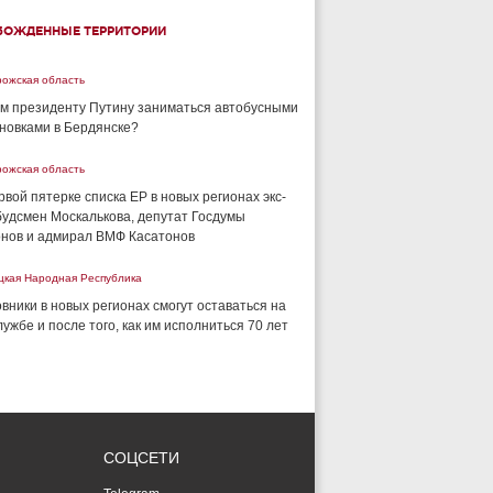
БОЖДЕННЫЕ ТЕРРИТОРИИ
рожская область
м президенту Путину заниматься автобусными
новками в Бердянске?
рожская область
рвой пятерке списка ЕР в новых регионах экс-
удсмен Москалькова, депутат Госдумы
нов и адмирал ВМФ Касатонов
цкая Народная Республика
вники в новых регионах смогут оставаться на
лужбе и после того, как им исполниться 70 лет
СОЦСЕТИ