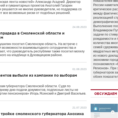
показателей вво
нская лента новостей» Александр Асадчий. Директор
России наметил
ний и гуманитарных проектов Анатолий Гагарин
и решаются не многие руководители, но поддержка со
критическое ра
ует все возможные риски от подобных решений.
между фактичес
реализацией ст
демографическо
Выполнение по
24.08.2023
Владимиром Пу
прадеда в Смоленской области и
задачи по стим
ым
рождаемости и
количества мно
ушилин посетил Смоленскую область. На встрече с
семей сдержива
л возможности взаимовыгодного сотрудничества и
т, что руководитель республики также посетил могилу
квадратных мет
ного на кладбище в Духовщицком районе.
из нового докла
экономики город
познакомился «
Регионов». При 
01.08.2023
губернаторов з
дентов выбыли из кампании по выборам
обоих показате
рам губернатора Смоленской области. Судя по
еднему дню подачи документов, подписные листы не
тии пенсионеров» Игорь Ясинский и Дмитрий Васильев.
ОБСУЖДАЕМ 
21.07.2023
 тройке смоленского губернатора Анохина