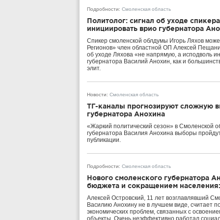
Подробности
:
Смоленская область
Политолог: сигнал об уходе спикер
инициировать врио губернатора Ан
Спикер смоленской облдумы Игорь Ляхов може
Регионов» член областной ОП Алексей Пещани
об уходе Ляхова «не напрямую, а исподволь ин
губернатора Василий Анохин, как и большинств
элит.
Новости
:
Смоленская область
ТГ-каналы прогнозируют сложную 
губернатора Анохина
«Жаркий политический сезон» в Смоленской об
губернатора Василия Анохина выборы пройдут «
публикации.
Подробности
:
Смоленская область
Нового смоленского губернатора А
бюджета и сокращением населения:
Алексей Островский, 11 лет возглавлявший См
Василию Анохину не в лучшем виде, считает п
экономических проблем, связанных с освоени
объекты. Очень неэффективно работал социал