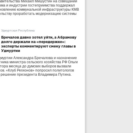
авительства Михаил Мишустин на совещании
зма и индустрии гостеприимства поддержал
бновлению коммунальной инфраструктуры КМВ
ельству проработать модернизацию системы
Удмуртская Республика
Бречалов давно хотел уйти, а Абрамову
долго держали на «передержке»:
эксперты комментируют смену главы в
Удмуртии
дмуртии Александра Бречалова и назначение
тника министра сельского хозяйства РФ Ольги
тора месяца до думских выборов вызвали
тов. «Клуб Регионов» попросил политологов
е решение президента Владимира Путина.