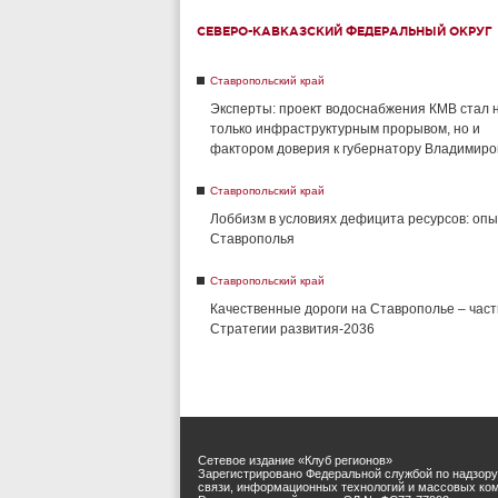
СЕВЕРО-КАВКАЗСКИЙ ФЕДЕРАЛЬНЫЙ ОКРУГ
Ставропольский край
Эксперты: проект водоснабжения КМВ стал 
только инфраструктурным прорывом, но и
фактором доверия к губернатору Владимиро
Ставропольский край
Лоббизм в условиях дефицита ресурсов: опы
Ставрополья
Ставропольский край
Качественные дороги на Ставрополье – част
Стратегии развития-2036
Сетевое издание «Клуб регионов»
Зарегистрировано Федеральной службой по надзору
связи, информационных технологий и массовых ко