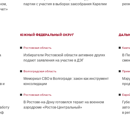
ном,
партии с участия в выборах заксобрания Карелии
реги
ечет»
ЮЖНЫЙ ФЕДЕРАЛЬНЫЙ ОКРУГ
ДАЛЬ
Ростовская область
Камча
а
Избиратели Ростовской области активнее других
В Пе
подают заявления на участие в ДЭГ
смен
Волгоградская область
Прим
Мемориал СВО в Волгограде: закон как инструмент
Мэру
в и
консолидации
прод
Ростовская область
Евре
В Ростове-на-Дону готовился теракт на военном
Губе
работу
аэродроме «Ростов-Центральный»
авто
реф
в ре