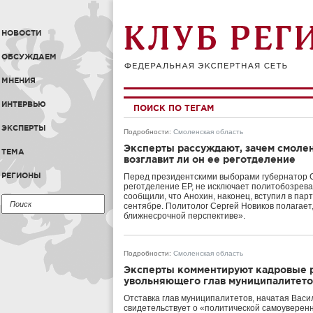
НОВОСТИ
ОБСУЖДАЕМ
МНЕНИЯ
ИНТЕРВЬЮ
ПОИСК ПО ТЕГАМ
ЭКСПЕРТЫ
Подробности
:
Смоленская область
Эксперты рассуждают, зачем смолен
ТЕМА
возглавит ли он ее реготделение
РЕГИОНЫ
Перед президентскими выборами губернатор С
реготделение ЕР, не исключает политобозрева
сообщили, что Анохин, наконец, вступил в пар
сентябре. Политолог Сергей Новиков полагает,
ближнесрочной перспективе».
Подробности
:
Смоленская область
Эксперты комментируют кадровые р
увольняющего глав муниципалитето
Отставка глав муниципалитетов, начатая Вас
свидетельствует о «политической самоуверенн