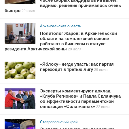
числе скорых кандидатов на вылет,
видимо, решение принималось очень
быстро
29 июля
Архангельская область
Политолог Жаров: в Архангельской
области на комплексной основе
работают с бизнесом в статусе
резидента Арктической зоны
29 июля
«Яблоку» негде упасть: как партия
переходит в третью лигу
29 июля
Эксперты комментируют доклад
«Клуба Регионов» и Павла Склянчука
об эффективности парламентской
оппозиции «Сила малых»
22 июля
Ставропольский край