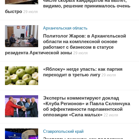
числе скорых кандидатов на вылет,
видимо, решение принималось очень
быстро
29 июля
Архангельская область
Политолог Жаров: в Архангельской
области на комплексной основе
работают с бизнесом в статусе
резидента Арктической зоны
29 июля
«Яблоку» негде упасть: как партия
переходит в третью лигу
29 июля
Эксперты комментируют доклад
«Клуба Регионов» и Павла Склянчука
об эффективности парламентской
оппозиции «Сила малых»
22 июля
Ставропольский край