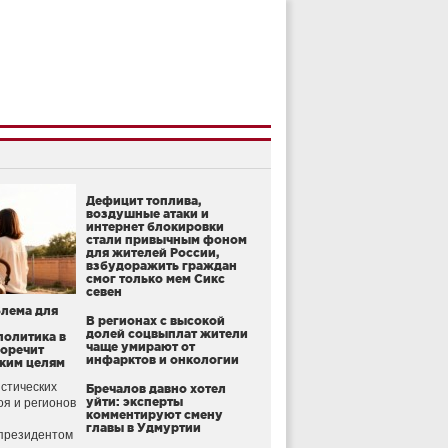
Дефицит топлива,
воздушные атаки и
интернет блокировки
стали привычным фоном
для жителей России,
взбудоражить граждан
смог только мем Сикс
севен
блема для
В регионах с высокой
долей соцвыплат жители
политика в
чаще умирают от
воречит
инфарктов и онкологии
ким целям
стических
Бречалов давно хотел
уйти: эксперты
оя и регионов
комментируют смену
главы в Удмуртии
президентом