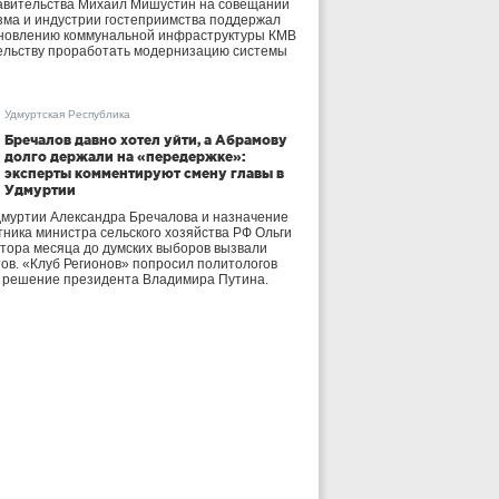
авительства Михаил Мишустин на совещании
зма и индустрии гостеприимства поддержал
бновлению коммунальной инфраструктуры КМВ
ельству проработать модернизацию системы
Удмуртская Республика
Бречалов давно хотел уйти, а Абрамову
долго держали на «передержке»:
эксперты комментируют смену главы в
Удмуртии
дмуртии Александра Бречалова и назначение
тника министра сельского хозяйства РФ Ольги
тора месяца до думских выборов вызвали
тов. «Клуб Регионов» попросил политологов
е решение президента Владимира Путина.