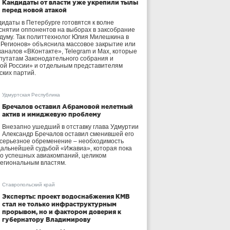
Кандидаты от власти уже укрепили тылы
перед новой атакой
идаты в Петербурге готовятся к волне
 снятии оппонентов на выборах в заксобрание
осдуму. Так политтехнолог Юлия Милешкина в
 Регионов» объяснила массовое закрытие или
аналов «ВКонтакте», Telegram и Max, которые
утатам Законодательного собрания и
ой России» и отдельным представителям
ских партий.
Удмуртская Республика
Бречалов оставил Абрамовой нелетный
актив и имиджевую проблему
Внезапно ушедший в отставку глава Удмуртии
Александр Бречалов оставил сменившей его
 серьезное обременение – необходимость
дальнейшей судьбой «Ижавиа», которая пока
ло успешных авиакомпаний, целиком
егиональным властям.
Ставропольский край
Эксперты: проект водоснабжения КМВ
стал не только инфраструктурным
прорывом, но и фактором доверия к
губернатору Владимирову