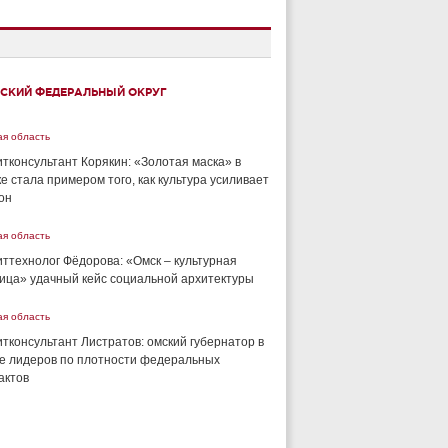
СКИЙ ФЕДЕРАЛЬНЫЙ ОКРУГ
ая область
тконсультант Корякин: «Золотая маска» в
е стала примером того, как культура усиливает
он
ая область
ттехнолог Фёдорова: «Омск – культурная
ица» удачный кейс социальной архитектуры
ая область
тконсультант Листратов: омский губернатор в
е лидеров по плотности федеральных
актов