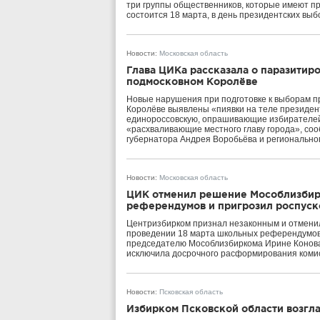
три группы общественников, которые имеют пр
состоится 18 марта, в день президентских выб
Новости
:
Московская область
Глава ЦИКа рассказала о паразитир
подмосковном Королёве
Новые нарушения при подготовке к выборам пр
Королёве выявлены «пиявки на теле президен
единороссовскую, опрашивающие избирателей 
«расхваливающие местного главу города», со
губернатора Андрея Воробьёва и региональног
Новости
:
Московская область
ЦИК отменил решение Мособлизбир
референдумов и пригрозил роспус
Центризбирком признал незаконным и отменил
проведении 18 марта школьных референдумов
председателю Мособлизбиркома Ирине Конова
исключила досрочного расформирования коми
Новости
:
Псковская область
Избирком Псковской области возгл