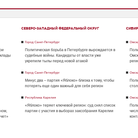
СЕВЕРО-ЗАПАДНЫЙ ФЕДЕРАЛЬНЫЙ ОКРУГ
СИБИР
Город Санкт-Петербург
Омск
ри
Политическая борьба в Петербурге вырождается в
Поли
склады
судебные войны. Кандидаты от власти уже
Омск
укрепили тылы перед новой атакой
реги
Город Санкт-Петербург
Омск
Минус два – партия «Яблоко» близка к тому, чтобы
Поли
потерять еще один важный для себя регион
стол
Республика Карелия
Омск
«Яблоко» теряет ключевой регион: суд снял список
Поли
ном,
партии с участия в выборах заксобрания Карелии
числ
ечет»
конт