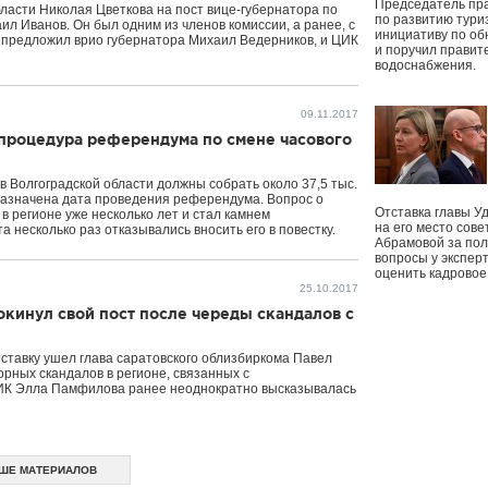
Председатель пр
ласти Николая Цветкова на пост вице-губернатора по
по развитию тури
л Иванов. Он был одним из членов комиссии, а ранее, с
инициативу по о
ру предложил врио губернатора Михаил Ведерников, и ЦИК
и поручил правит
водоснабжения.
09.11.2017
 процедура референдума по смене часового
в Волгоградской области должны собрать около 37,5 тыс.
 назначена дата проведения референдума. Вопрос о
Отставка главы У
в регионе уже несколько лет и стал камнем
на его место сове
 несколько раз отказывались вносить его в повестку.
Абрамовой за пол
вопросы у экспер
оценить кадрово
25.10.2017
окинул свой пост после череды скандалов с
тставку ушел глава саратовского облизбиркома Павел
орных скандалов в регионе, связанных с
ЦИК Элла Памфилова ранее неоднократно высказывалась
ШЕ МАТЕРИАЛОВ