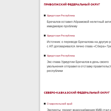
ПРИВОЛЖСКИЙ ФЕДЕРАЛЬНЫЙ ОКРУГ
Удмуртская Республика
Бречалов оставил Абрамовой нелетный акти
имиджевую проблему
Удмуртская Республика
Источник: о переводе Бречалова на другую 
с АП договаривался лично глава «Сбера» Г
Удмуртская Республика
Экс-глава Удмуртии Бречалов в день своего
увольнения отправил в отставку правительс
республики
СЕВЕРО-КАВКАЗСКИЙ ФЕДЕРАЛЬНЫЙ ОКРУГ
Ставропольский край
Эксперты: проект водоснабжения КМВ стал 