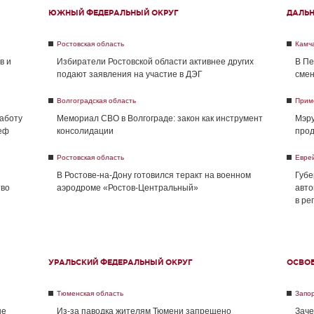
ЮЖНЫЙ ФЕДЕРАЛЬНЫЙ ОКРУГ
ДАЛЬ
Ростовская область
Камча
в и
Избиратели Ростовской области активнее других
В Пе
подают заявления на участие в ДЭГ
смен
Волгоградская область
Прим
работу
Мемориал СВО в Волгограде: закон как инструмент
Мэру
реф
консолидации
прод
Ростовская область
Евре
В Ростове-на-Дону готовился теракт на военном
Губе
тво
аэродроме «Ростов-Центральный»
авто
в ре
УРАЛЬСКИЙ ФЕДЕРАЛЬНЫЙ ОКРУГ
ОСВО
Тюменская область
Запо
не
Из-за паводка жителям Тюмени запрещено
Заче