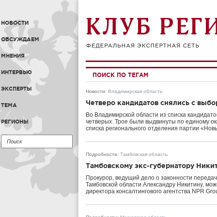
НОВОСТИ
ОБСУЖДАЕМ
МНЕНИЯ
ИНТЕРВЬЮ
ПОИСК ПО ТЕГАМ
ЭКСПЕРТЫ
Новости
:
Владимирская область
Четверо кандидатов снялись с выбо
ТЕМА
Во Владимирской области из списка кандидато
четверых. Трое были выдвинуты по единому о
РЕГИОНЫ
списка регионального отделения партии «Нов
Подробности
:
Тамбовская область
Тамбовскому экс-губернатору Ники
Прокурор, ведущий дело о законности переда
Тамбовской области Александру Никитину, мож
директора консалтингового агентства NPR Gro