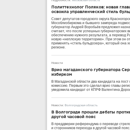
Подробности
:
Московская область
Политтехнолог Поляков: новая глав
освоила управленческий стиль буль
Совет депутатов городского округа Красногорс
Мособлизбиркома и бывшего зампреда подмос
губернатор Андрей Воробьёв предложил назнач
считает, что после успешных губернаторских 
обеспечению нужного результата, а перевод 
новую «неплохую территорию». При этом он от
применять «стиль бульдозера», который она х
регионе.
Новости
Врио магаданского губернатора Се
избирком
В Магаданской области два кандидата на пост
комиссию. Первым это сделал врио главы реги
уведомила кандидат от КПРФ Валентина Дороше
Новости
:
Волгоградская область
В Волгограде прошли дебаты против
другой часовой пояс
В преддверии референдума о переводе стрело
и сторонников перехода в другой часовой пояс