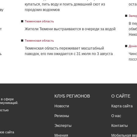
купаться, пить воду и поить домашний скот из
оста
ву
городских водоемов
Запо
Тюменская область
В пе
т
Жители Тюмени выстраиваются в очереди за водой
обмб
Нико
Тюменская область
Доне
Тюменская область переживает масштабный
ь
паводок, его пик ожидается с 31 июля по 3 августа
Чино
госс
КЛУБ РЕГИОНОВ
О САЙТЕ
 в сфере
ммуникаций.
Новости
Карта сайта
остью
Регионы
О нас
Эксперты
Контакты
лов сайта
Мнения
Мобильная ве