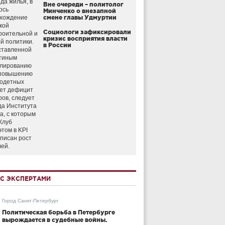
да жилья, в
Вне очереди – политолог
ось
Минченко о внезапной
схождение
смене главы Удмуртии
кой
Социологи зафиксировали
роительной и
кризис восприятия власти
й политики.
в России
ставленной
тиным
улированию
 повышению
годетных
ет дефицит
ров, следует
да Института
а, с которым
Клуб
этом в KPI
аписан рост
лей.
С ЭКСПЕРТАМИ
Город Санкт-Петербург
Политическая борьба в Петербурге
вырождается в судебные войны.