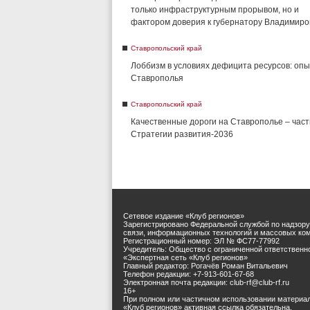
только инфраструктурным прорывом, но и
фактором доверия к губернатору Владимиро
Ставропольский край
Лоббизм в условиях дефицита ресурсов: опы
Ставрополья
Ставропольский край
Качественные дороги на Ставрополье – част
Стратегии развития-2036
Сетевое издание «Клуб регионов»
Зарегистрировано Федеральной службой по надзору
связи, информационных технологий и массовых ко
Регистрационный номер: ЭЛ № ФС77-77992
Учредитель: Общество с ограниченной ответственн
«Экспертная сеть «Клуб регионов»
Главный редактор: Рогачёв Роман Витальевич
Телефон редакции: +7-913-601-67-68
Электронная почта редакции: club-rf@club-rf.ru
16+
При полном или частичном использовании материа
«Клуб регионов» активная ссылка обязательна.