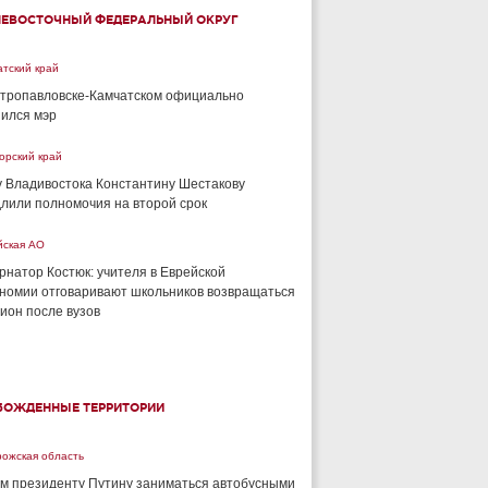
НЕВОСТОЧНЫЙ ФЕДЕРАЛЬНЫЙ ОКРУГ
тский край
тропавловске-Камчатском официально
ился мэр
орский край
 Владивостока Константину Шестакову
лили полномочия на второй срок
йская АО
рнатор Костюк: учителя в Еврейской
номии отговаривают школьников возвращаться
гион после вузов
БОЖДЕННЫЕ ТЕРРИТОРИИ
рожская область
м президенту Путину заниматься автобусными