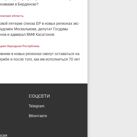
новками в Бердянске?
рожская область
рвой пятерке списка ЕР в новых регионах экс-
удсмен Москалькова, депутат Госдумы
нов и адмирал ВМФ Касатонов
цкая Народная Республика
вники в новых регионах смогут оставаться на
лужбе и после того, как им исполниться 70 лет
СОЦСЕТИ
Telegram
ВКонтакте
рсия