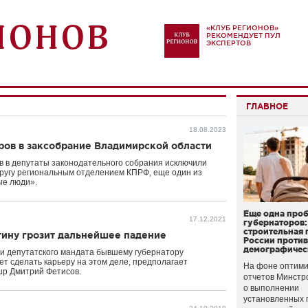
«КЛУБ РЕГИОНОВ»
РЕКОМЕНДУЕТ ПУЛ
ЭКСПЕРТОВ
ГЛАВНОЕ
18.08.2023
ров в заксобрание Владимирской области
в в депутаты законодательного собрания исключили
кругу региональным отделением КПРФ, еще один из
ые люди».
Еще одна про
17.12.2021
губернаторов:
строительная 
тину грозит дальнейшее падение
России проти
демографичес
чи депутатского мандата бывшему губернатору
ет сделать карьеру на этом деле, предполагает
На фоне оптими
up Дмитрий Фетисов.
отчетов Минстр
о выполнении
установленных 