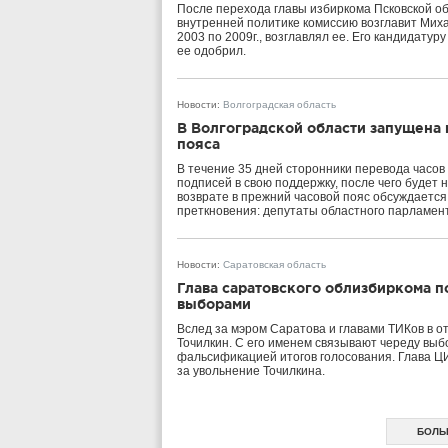
После перехода главы избиркома Псковской об
внутренней политике комиссию возглавит Михаи
2003 по 2009г., возглавлял ее. Его кандидату
ее одобрил.
Новости
:
Волгоградская область
В Волгоградской области запущена
пояса
В течение 35 дней сторонники перевода часов 
подписей в свою поддержку, после чего будет
возврате в прежний часовой пояс обсуждается 
преткновения: депутаты областного парламента
Новости
:
Саратовская область
Глава саратовского облизбиркома п
выборами
Вслед за мэром Саратова и главами ТИКов в о
Точилкин. С его именем связывают череду выб
фальсификацией итогов голосования. Глава 
за увольнение Точилкина.
БОЛЬ