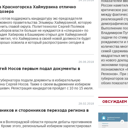
24.10.2018
показателей вво
России наметил
а Красногорска Хаймурзина отлично
критическое ра
дозера
между фактичес
к готов поддержать кандидатуру экс-председателя
реализацией ст
ковного правительства Эльмиры Хаймурзиной, которую
демографическо
ить главой округа. Политтехнолог Сергей Поляков
Выполнение по
выборов власти больше не нуждаются в «спецназе» по
Владимиром Пу
Радия Хабирова в Башкирию открыл для Хаймурзиной
задачи по стим
метил, что Хаймурзина в своей новой должности будет
рождаемости и
орошо освоила и который распространен сегодня в
количества мно
семей сдержива
квадратных мет
из нового докла
26.06.2018
экономики город
ргей Носов первым подал документы в
познакомился «
Регионов». При 
губернаторов з
 губернатора подали документы в избирательную
обоих показате
она Сергей Носов. Также о своем выдвижении избирком
вич. Регистрация кандидатов пройдет с 10 по 15 июля.
ОБСУЖДАЕМ 
28.02.2018
ников и сторонников перехода региона в
к в Волгоградской области прошли дебаты противников
. Кроме этого, региональный избирком зарегистрировал