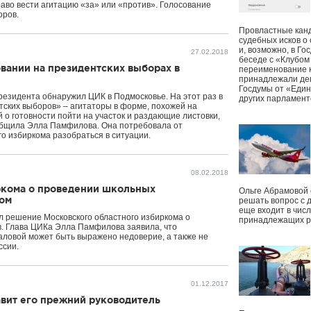
аво вести агитацию «за» или «против». Голосование
оров.
Провластные канд
судебных исков о
и, возможно, в Г
27.02.2018
беседе с «Клубом
овании на президентских выборах в
переименование к
принадлежали деп
Госдумы от «Един
езидента обнаружил ЦИК в Подмосковье. На этот раз в
других парламент
тских выборов» – агитаторы в форме, похожей на
о готовности пойти на участок и раздающие листовки,
общила Элла Памфилова. Она потребовала от
о избиркома разобраться в ситуации.
08.02.2018
кома о проведении школьных
Ольге Абрамовой
ком
решать вопрос с 
еще входит в чис
 решение Московского областного избиркома о
принадлежащих р
. Глава ЦИКа Элла Памфилова заявила, что
ловой может быть выражено недоверие, а также не
ссии.
01.12.2017
авит его прежний руководитель