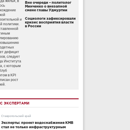
да жилья, в
Вне очереди – политолог
ось
Минченко о внезапной
схождение
смене главы Удмуртии
кой
Социологи зафиксировали
роительной и
кризис восприятия власти
й политики.
в России
ставленной
тиным
улированию
 повышению
годетных
ет дефицит
ров, следует
да Института
а, с которым
Клуб
этом в KPI
аписан рост
лей.
С ЭКСПЕРТАМИ
Ставропольский край
Эксперты: проект водоснабжения КМВ
стал не только инфраструктурным