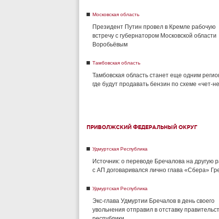
Московская область
Президент Путин провел в Кремле рабочую
встречу с губернатором Московской области
Воробьёвым
Тамбовская область
Тамбовская область станет еще одним регио
где будут продавать бензин по схеме «чет-н
ПРИВОЛЖСКИЙ ФЕДЕРАЛЬНЫЙ ОКРУГ
Удмуртская Республика
Источник: о переводе Бречалова на другую 
с АП договаривался лично глава «Сбера» Г
Удмуртская Республика
Экс-глава Удмуртии Бречалов в день своего
увольнения отправил в отставку правительс
республики