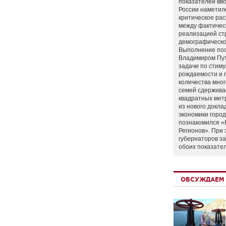
показателей вво
России наметил
критическое ра
между фактичес
реализацией ст
демографическо
Выполнение по
Владимиром Пу
задачи по стим
рождаемости и
количества мно
семей сдержива
квадратных мет
из нового докла
экономики город
познакомился «
Регионов». При 
губернаторов з
обоих показате
ОБСУЖДАЕМ 