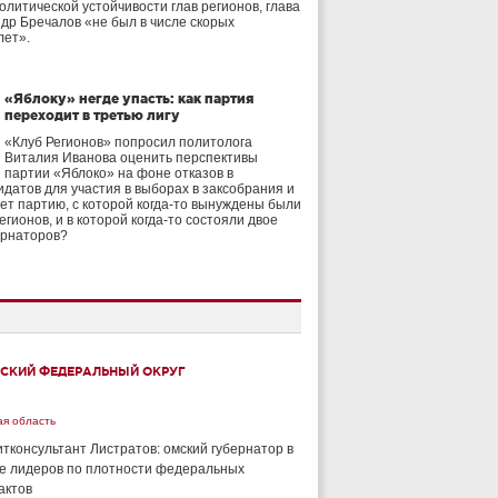
олитической устойчивости глав регионов, глава
др Бречалов «не был в числе скорых
лет».
«Яблоку» негде упасть: как партия
переходит в третью лигу
«Клуб Регионов» попросил политолога
Виталия Иванова оценить перспективы
партии «Яблоко» на фоне отказов в
идатов для участия в выборах в заксобрания и
дет партию, с которой когда-то вынуждены были
егионов, и в которой когда-то состояли двое
ернаторов?
СКИЙ ФЕДЕРАЛЬНЫЙ ОКРУГ
ая область
тконсультант Листратов: омский губернатор в
е лидеров по плотности федеральных
актов