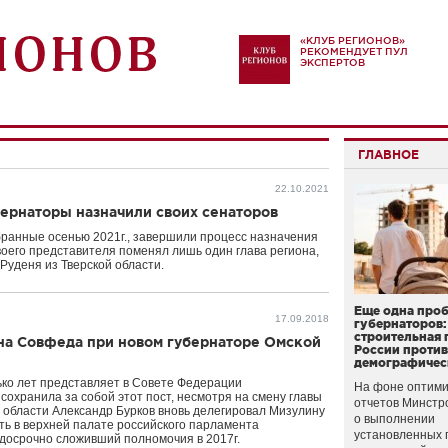
«КЛУБ РЕГИОНОВ»
РЕКОМЕНДУЕТ ПУЛ
ЭКСПЕРТОВ
ГЛАВНОЕ
22.10.2021
бернаторы назначили своих сенаторов
ранные осенью 2021г., завершили процесс назначения
оего представителя поменял лишь один глава региона,
Руденя из Тверской области.
Еще одна про
17.09.2018
губернаторов:
строительная 
ена Совфеда при новом губернаторе Омской
России проти
демографичес
ько лет представляет в Совете Федерации
На фоне оптими
сохранила за собой этот пост, несмотря на смену главы
отчетов Минстр
 области Александр Бурков вновь делегировал Мизулину
о выполнении
ть в верхней палате российского парламента
установленных 
 досрочно сложивший полномочия в 2017г.