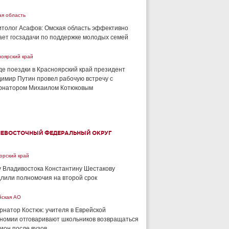
ая область
толог Асафов: Омская область эффективно
ет госзадачи по поддержке молодых семей
ноярский край
де поездки в Красноярский край президент
имир Путин провел рабочую встречу с
рнатором Михаилом Котюковым
НЕВОСТОЧНЫЙ ФЕДЕРАЛЬНЫЙ ОКРУГ
орский край
 Владивостока Константину Шестакову
лили полномочия на второй срок
йская АО
рнатор Костюк: учителя в Еврейской
номии отговаривают школьников возвращаться
гион после вузов