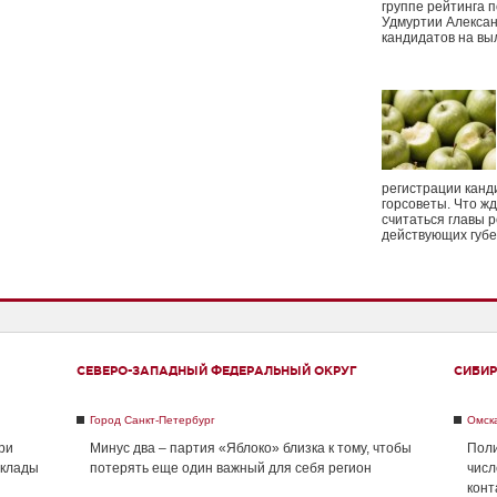
группе рейтинга п
Удмуртии Алексан
кандидатов на вы
регистрации канд
горсоветы. Что ж
считаться главы р
действующих губ
СЕВЕРО-ЗАПАДНЫЙ ФЕДЕРАЛЬНЫЙ ОКРУГ
СИБИР
Город Санкт-Петербург
Омск
ри
Минус два – партия «Яблоко» близка к тому, чтобы
Поли
склады
потерять еще один важный для себя регион
числ
конт