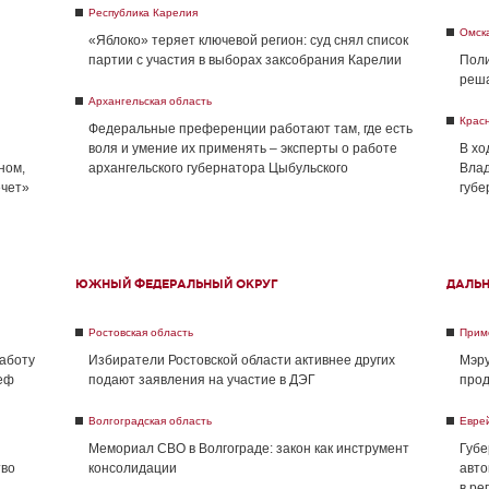
Республика Карелия
Омск
«Яблоко» теряет ключевой регион: суд снял список
партии с участия в выборах заксобрания Карелии
Поли
реша
Архангельская область
Крас
Федеральные преференции работают там, где есть
воля и умение их применять – эксперты о работе
В хо
ном,
архангельского губернатора Цыбульского
Влад
ечет»
губе
ЮЖНЫЙ ФЕДЕРАЛЬНЫЙ ОКРУГ
ДАЛЬ
Ростовская область
Прим
работу
Избиратели Ростовской области активнее других
Мэру
реф
подают заявления на участие в ДЭГ
прод
Волгоградская область
Евре
Мемориал СВО в Волгограде: закон как инструмент
Губе
тво
консолидации
авто
в ре