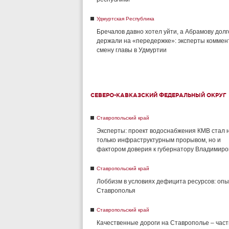
Удмуртская Республика
Бречалов давно хотел уйти, а Абрамову долг
держали на «передержке»: эксперты комме
смену главы в Удмуртии
СЕВЕРО-КАВКАЗСКИЙ ФЕДЕРАЛЬНЫЙ ОКРУГ
Ставропольский край
Эксперты: проект водоснабжения КМВ стал 
только инфраструктурным прорывом, но и
фактором доверия к губернатору Владимиро
Ставропольский край
Лоббизм в условиях дефицита ресурсов: опы
Ставрополья
Ставропольский край
Качественные дороги на Ставрополье – част