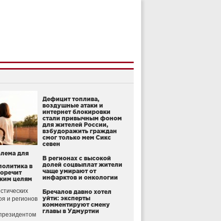
Дефицит топлива,
воздушные атаки и
интернет блокировки
стали привычным фоном
для жителей России,
взбудоражить граждан
смог только мем Сикс
севен
блема для
В регионах с высокой
долей соцвыплат жители
политика в
чаще умирают от
воречит
инфарктов и онкологии
ким целям
стических
Бречалов давно хотел
уйти: эксперты
оя и регионов
комментируют смену
главы в Удмуртии
президентом