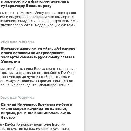
прорывом, но и фактором доверия к
губернатору Владимирову
авительства Михаил Мишустин на совещании
зма и индустрии гостеприимства поддержал
бновлению коммунальной инфраструктуры КМВ
ельству проработать модернизацию системы
Удмуртская Республика
Бречалов давно хотел уйти, а Абрамову
долго держали на «передержке»:
эксперты комментируют смену главы в
Удмуртии
дмуртии Александра Бречалова и назначение
тника министра сельского хозяйства РФ Ольги
тора месяца до думских выборов вызвали
тов. «Клуб Регионов» попросил политологов
е решение президента Владимира Путина.
Удмуртская Республика
Евгений Минченко: Бречалов не был в
числе скорых кандидатов на вылет,
видимо, решение принималось очень
быстро
я «Клуба Регионов» политолог Евгений
 что, несмотря на нахождение в «желтой»