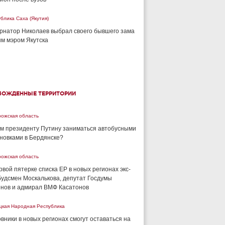
блика Саха (Якутия)
рнатор Николаев выбрал своего бывшего зама
м мэром Якутска
БОЖДЕННЫЕ ТЕРРИТОРИИ
рожская область
м президенту Путину заниматься автобусными
новками в Бердянске?
рожская область
рвой пятерке списка ЕР в новых регионах экс-
удсмен Москалькова, депутат Госдумы
нов и адмирал ВМФ Касатонов
цкая Народная Республика
вники в новых регионах смогут оставаться на