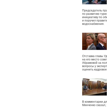
Председатель пр
по развитию тури
инициативу по о
и поручил правит
водоснабжения.
Отставка главы У
на его место сове
Абрамовой за пол
вопросы у экспер
оценить кадрово
В комментарии дл
Минченко сказал,