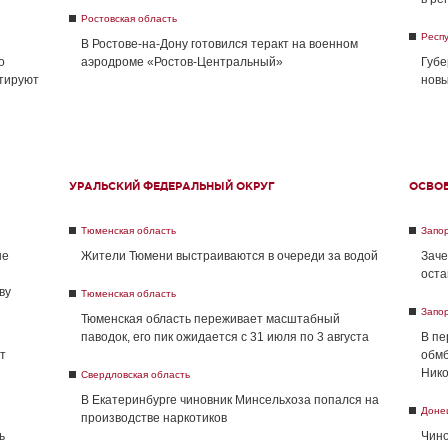
Ростовская область
Респу
В Ростове-на-Дону готовился теракт на военном
о
аэродроме «Ростов-Центральный»
Губе
нтируют
новы
УРАЛЬСКИЙ ФЕДЕРАЛЬНЫЙ ОКРУГ
ОСВО
Тюменская область
Запо
не
Жители Тюмени выстраиваются в очереди за водой
Заче
оста
ву
Тюменская область
Запо
Тюменская область переживает масштабный
паводок, его пик ожидается с 31 июля по 3 августа
В пе
т
обмб
Нико
Свердловская область
В Екатеринбурге чиновник Минсельхоза попался на
Доне
производстве наркотиков
ь
Чино