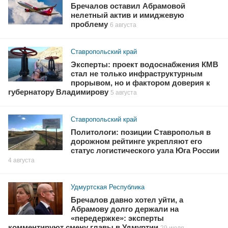
Бречалов оставил Абрамовой
нелетный актив и имиджевую
проблему
6 августа
Ставропольский край
Эксперты: проект водоснабжения КМВ
стал не только инфраструктурным
прорывом, но и фактором доверия к
губернатору Владимирову
5 августа
Ставропольский край
Политологи: позиции Ставрополья в
дорожном рейтинге укрепляют его
статус логистического узла Юга России
4 августа
Удмуртская Республика
Бречалов давно хотел уйти, а
Абрамову долго держали на
«передержке»: эксперты
комментируют смену главы в Удмуртии
29 июля