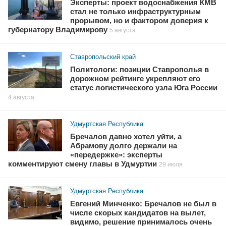
Эксперты: проект водоснабжения КМВ
стал не только инфраструктурным
прорывом, но и фактором доверия к
губернатору Владимирову
5 августа
Ставропольский край
Политологи: позиции Ставрополья в
дорожном рейтинге укрепляют его
статус логистического узла Юга России
4 августа
Удмуртская Республика
Бречалов давно хотел уйти, а
Абрамову долго держали на
«передержке»: эксперты
комментируют смену главы в Удмуртии
29 июля
Удмуртская Республика
Евгений Минченко: Бречалов не был в
числе скорых кандидатов на вылет,
видимо, решение принималось очень