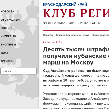
КРАСНОДАРСКИЙ КРАЙ
НОВОСТИ
ОБСУЖДАЕМ
МНЕНИЯ
Новости
Южный федеральный округ
Краснодарски
ИНТЕРВЬЮ
26 августа 2016
ЭКСПЕРТЫ
Десять тысяч штрафа
ТЕМА
получили кубанские
марш на Москву
РЕГИОНЫ
Суд Аксайского района, где были за
тракторный марш до Кремля, приговор
штрафам в 10 тыс. руб. за участие в
аграриев задержали сразу после вст
Участников тракторного
марша
кубански
Заседание суда проходило в Аксайском
фермеры и присоединившийся к ним дал
после того, как покинули территорию
Кр