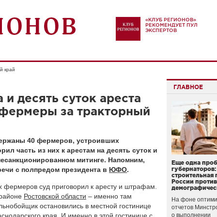
«КЛУБ РЕГИОНОВ»
РЕКОМЕНДУЕТ ПУЛ
ЭКСПЕРТОВ
й край
ГЛАВНОЕ
 и десять суток ареста
 фермеры за тракторный
держаны 40 фермеров, устроивших
ил часть из них к арестам на десять суток и
 несанкционированном митинге. Напомним,
Еще одна про
речи с полпредом президента в
ЮФО
.
губернаторов:
строительная 
России проти
х фермеров суд приговорил к аресту и штрафам.
демографичес
 районе
Ростовской области
– именно там
На фоне оптими
ьнобойщик остановились в местной гостинице
отчетов Минстр
аснодарского края
. И именно в этой гостинице с
о выполнении