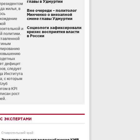
главы в Удмуртии
президентом
да жилья, в
Вне очереди – политолог
ось
Минченко о внезапной
схождение
смене главы Удмуртии
кой
Социологи зафиксировали
роительной и
кризис восприятия власти
й политики.
в России
ставленной
тиным
улированию
 повышению
годетных
ет дефицит
ров, следует
да Института
а, с которым
Клуб
этом в KPI
аписан рост
лей.
С ЭКСПЕРТАМИ
Ставропольский край
Эксперты: проект водоснабжения КМВ