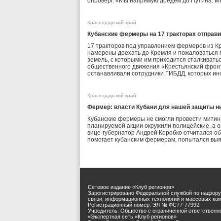
опроверг. «Мы напрямую доедем до Путина. Мы
Краснодарский край
Кубанские фермеры на 17 тракторах отправ
17 тракторов под управлением фермеров из Кр
намерены доехать до Кремля и пожаловаться 
земель, с которыми им приходится сталкиватьс
общественного движения «Крестьянский фронт
останавливали сотрудники ГИБДД, которых ин
Краснодарский край
Фермер: власти Кубани для нашей защиты н
Кубанские фермеры не смогли провести митинг
планируемой акции окружили полицейские, а о
вице-губернатор Андрей Коробко отчитался об у
помогает кубанским фермерам, попытался выя
Сетевое издание «Клуб регионов»
Зарегистрировано Федеральной службой по надзору
связи, информационных технологий и массовых ко
Регистрационный номер: ЭЛ № ФС77-77992
Учредитель: Общество с ограниченной ответственн
«Экспертная сеть «Клуб регионов»