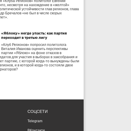
я «Клуба Регионов» политолог Евгений
 что, несмотря на нахождение в «желтой»
олитической устойчивости глав регионов, глава
др Бречалов «не был в числе скорых
лет».
«Яблоку» негде упасть: как партия
переходит в третью лигу
«Клуб Регионов» попросил политолога
Виталия Иванова оценить перспективы
партии «Яблоко» на фоне отказов в
идатов для участия в выборах в заксобрания и
дет партию, с которой когда-то вынуждены были
егионов, и в которой когда-то состояли двое
ернаторов?
СОЦСЕТИ
Telegram
ВКонтакте