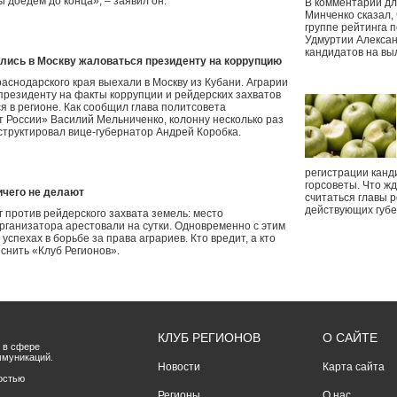
 доедем до конца», – заявил он.
В комментарии дл
Минченко сказал,
группе рейтинга п
Удмуртии Алексан
кандидатов на вы
ились в Москву жаловаться президенту на коррупцию
аснодарского края выехали в Москву из Кубани. Аграрии
президенту на факты коррупции и рейдерских захватов
я в регионе. Как сообщил глава политсовета
 России» Василий Мельниченко, колонну несколько раз
структировал вице-губернатор Андрей Коробка.
регистрации канд
горсоветы. Что ж
ичего не делают
считаться главы р
действующих губ
 против рейдерского захвата земель: место
рганизатора арестовали на сутки. Одновременно с этим
спехах в борьбе за права аграриев. Кто вредит, а кто
снить «Клуб Регионов».
КЛУБ РЕГИОНОВ
О САЙТЕ
 в сфере
ммуникаций.
Новости
Карта сайта
остью
Регионы
О нас