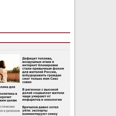
Дефицит топлива,
воздушные атаки и
интернет блокировки
стали привычным фоном
для жителей России,
взбудоражить граждан
смог только мем Сикс
севен
блема для
В регионах с высокой
долей соцвыплат жители
политика в
чаще умирают от
воречит
инфарктов и онкологии
ким целям
стических
Бречалов давно хотел
уйти: эксперты
оя и регионов
комментируют смену