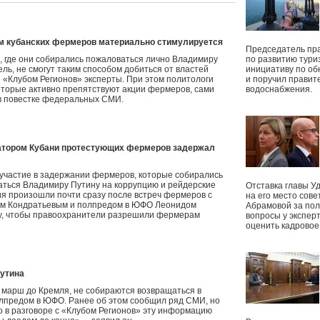
ам кубанских фермеров материально стимулируется
Председатель пр
 где они собирались пожаловаться лично Владимиру
по развитию тури
ль, не смогут таким способом добиться от властей
инициативу по о
«Клубом Регионов» эксперты. При этом политологи
и поручил правит
оторые активно препятствуют акции фермеров, сами
водоснабжения.
х в повестке федеральных СМИ.
натором Кубани протестующих фермеров задержал
участие в задержании фермеров, которые собирались
ваться Владимиру Путину на коррупцию и рейдерские
Отставка главы У
ия произошли почти сразу после встреч фермеров с
на его место сове
ом Кондратьевым и полпредом в ЮФО Леонидом
Абрамовой за пол
му, чтобы правоохранители разрешили фермерам
вопросы у экспер
оценить кадрово
утина
 марш до Кремля, не собираются возвращаться в
олпредом в ЮФО. Ранее об этом сообщил ряд СМИ, но
о в разговоре с «Клубом Регионов» эту информацию