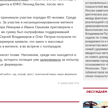
установленных 
дента в ЮФО Леонид Беляк, после чего
показателей вво
России наметил
критическое ра
, принимали участие порядка 40 человек. Среди
между фактичес
в. За участие в несанкционированном митинге
реализацией ст
демографическо
ира Немцова и Ивана Смыкова приговорили к
Выполнение по
кую же сумму был оштрафован поддержавший
Владимиром Пу
 Сергей Владимиров и Олег Петров получили по
задачи по стим
ермеров заявили, что закон о массовых
рождаемости и
количества мно
 в митинге, в во встрече с полпредом.
семей сдержива
квадратных мет
несет позже. Напомним, среди них находится и
из нового докла
ко
, которого полиция уже
задерживала
за попытку
экономики город
вых фермеров».
познакомился «
Регионов». При 
губернаторов з
кий район
,
суд
,
штраф
,
арест
,
тракторный марш
,
марш фермеров
обоих показате
© www.club-rf.ru
ОБСУЖДАЕМ 