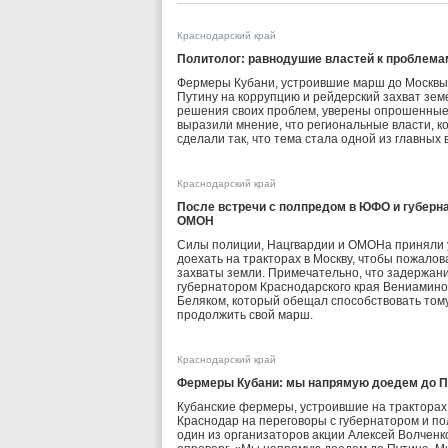
Краснодарский край
Политолог: равнодушие властей к проблем
Фермеры Кубани, устроившие марш до Москвы,
Путину на коррупцию и рейдерский захват земе
решения своих проблем, уверены опрошенные 
выразили мнение, что региональные власти, к
сделали так, что тема стала одной из главны
Краснодарский край
После встречи с полпредом в ЮФО и губер
ОМОН
Силы полиции, Нацгвардии и ОМОНа приняли 
доехать на тракторах в Москву, чтобы пожало
захваты земли. Примечательно, что задержан
губернатором Краснодарского края Вениамин
Беляком, который обещал способствовать то
продолжить свой марш.
Краснодарский край
Фермеры Кубани: мы напрямую доедем до П
Кубанские фермеры, устроившие на тракторах
Краснодар на переговоры с губернатором и п
один из организаторов акции Алексей Волченк