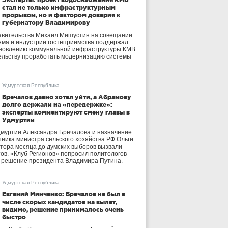
стал не только инфраструктурным
прорывом, но и фактором доверия к
губернатору Владимирову
авительства Михаил Мишустин на совещании
зма и индустрии гостеприимства поддержал
бновлению коммунальной инфраструктуры КМВ
ельству проработать модернизацию системы
Удмуртская Республика
Бречалов давно хотел уйти, а Абрамову
долго держали на «передержке»:
эксперты комментируют смену главы в
Удмуртии
дмуртии Александра Бречалова и назначение
тника министра сельского хозяйства РФ Ольги
тора месяца до думских выборов вызвали
тов. «Клуб Регионов» попросил политологов
е решение президента Владимира Путина.
Удмуртская Республика
Евгений Минченко: Бречалов не был в
числе скорых кандидатов на вылет,
видимо, решение принималось очень
быстро