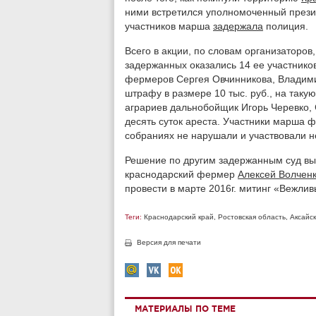
ними встретился уполномоченный прези
участников марша
задержала
полиция.
Всего в акции, по словам организаторов
задержанных оказались 14 ее участнико
фермеров Сергея Овчинникова, Владим
штрафу в размере 10 тыс. руб., на та
аграриев дальнобойщик Игорь Черевко,
десять суток ареста. Участники марша ф
собраниях не нарушали и участвовали не
Решение по другим задержанным суд вы
краснодарский фермер
Алексей Волчен
провести в марте 2016г. митинг «Вежли
Теги:
Краснодарский край
,
Ростовская область
,
Аксайс
Версия для печати
МАТЕРИАЛЫ ПО ТЕМЕ