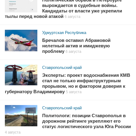
вырождается в судебные войны.
Кандидаты от власти уже укрепили
тылы перед новой атакой
6 августа
Удмуртская Республика
Бречалов оставил Абрамовой
нелетный актив и имиджевую
проблему
6 августа
Ставропольский край
Эксперты: проект водоснабжения КМВ
стал не только инфраструктурным
прорывом, но и фактором доверия к
губернатору Владимирову
5 августа
Ставропольский край
Политологи: позиции Ставрополья в
дорожном рейтинге укрепляют его
статус логистического узла Юга России
4 августа