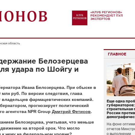
«КЛУБ РЕГИОНОВ»
РЕКОМЕНДУЕТ ПУЛ
ЭКСПЕРТОВ
нская область
ГЛАВНОЕ
адержание Белозерцева
для удара по Шойгу и
убернатора Ивана Белозерцева. При обыске в
 млн руб. По версии следствия, глава
от владельцев фармацевтических компаний.
Еще одна про
убернатором, прогнозирует политический
губернаторов:
строительная 
ого агентства NPR Group
Дмитрий Фетисов
.
России проти
демографичес
жанием Белозерцева, учитывая, что меньше
На фоне оптими
ыдвижение на второй срок. Что могло
отчетов Минстр
и к нему на федеральном уровне?
о выполнении