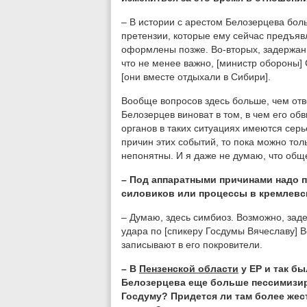
– В истории с арестом Белозерцева бол
претензии, которые ему сейчас предъя
оформлены позже. Во-вторых, задержани
что не менее важно, [министр обороны]
[они вместе отдыхали в Сибири].
Вообще вопросов здесь больше, чем отве
Белозерцев виноват в том, в чем его об
органов в таких ситуациях имеются серь
причин этих событий, то пока можно толь
непонятны. И я даже не думаю, что обще
– Под аппаратными причинами надо 
силовиков или процессы в кремлевс
– Думаю, здесь симбиоз. Возможно, зад
удара по [спикеру Госдумы Вячеславу] 
записывают в его покровители.
– В
Пензенской области
у ЕР и так бы
Белозерцева еще больше пессимизир
Госдуму? Придется ли там более же