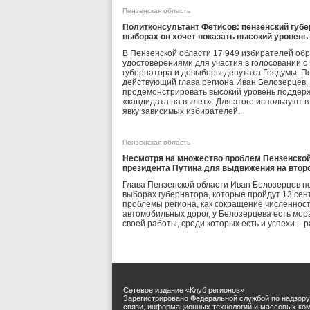
Пензенская область
Политконсультант Фетисов: пензенский губе
выборах он хочет показать высокий уровень
В Пензенской области 17 949 избирателей об
удостоверениями для участия в голосовании с 
губернатора и довыборы депутата Госдумы. По
действующий глава региона Иван Белозерцев, 
продемонстрировать высокий уровень поддерж
«кандидата на вылет». Для этого используют 
явку зависимых избирателей.
Пензенская область
Несмотря на множество проблем Пензенской
президента Путина для выдвижения на втор
Глава Пензенской области Иван Белозерцев п
выборах губернатора, которые пройдут 13 сен
проблемы региона, как сокращение численнос
автомобильных дорог, у Белозерцева есть мо
своей работы, среди которых есть и успехи – 
Сетевое издание «Клуб регионов»
Зарегистрировано Федеральной службой по надзору
связи, информационных технологий и массовых ко