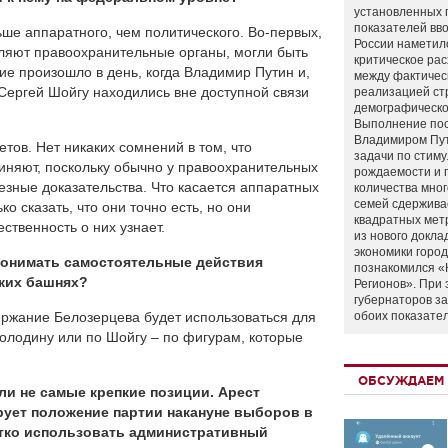
установленных 
показателей вво
ьше аппаратного, чем политического. Во-первых,
России наметил
вляют правоохранительные органы, могли быть
критическое ра
е произошло в день, когда Владимир Путин и,
между фактичес
 Сергей Шойгу находились вне доступной связи
реализацией ст
демографическо
Выполнение по
Владимиром Пу
тов. Нет никаких сомнений в том, что
задачи по стим
виняют, поскольку обычно у правоохранительных
рождаемости и
езные доказательства. Что касается аппаратных
количества мно
семей сдержива
ко сказать, что они точно есть, но они
квадратных мет
ственность о них узнает.
из нового докла
экономики город
понимать самостоятельные действия
познакомился «
ких башнях?
Регионов». При 
губернаторов з
ержание Белозерцева будет использоваться для
обоих показате
Володину или по Шойгу – по фигурам, которые
ОБСУЖДАЕМ 
ли не самые крепкие позиции. Арест
ует положение партии накануне выборов в
стко использовать административный