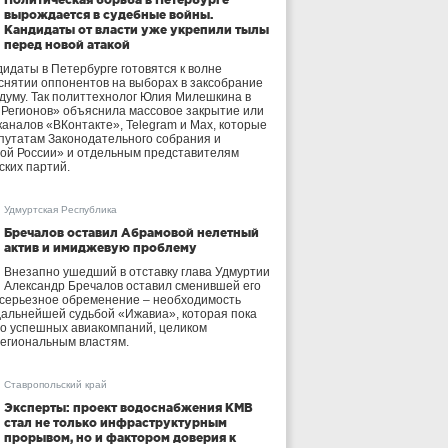
вырождается в судебные войны.
Кандидаты от власти уже укрепили тылы
перед новой атакой
идаты в Петербурге готовятся к волне
 снятии оппонентов на выборах в заксобрание
осдуму. Так политтехнолог Юлия Милешкина в
 Регионов» объяснила массовое закрытие или
аналов «ВКонтакте», Telegram и Max, которые
утатам Законодательного собрания и
ой России» и отдельным представителям
ских партий.
Удмуртская Республика
Бречалов оставил Абрамовой нелетный
актив и имиджевую проблему
Внезапно ушедший в отставку глава Удмуртии
Александр Бречалов оставил сменившей его
 серьезное обременение – необходимость
дальнейшей судьбой «Ижавиа», которая пока
ло успешных авиакомпаний, целиком
егиональным властям.
Ставропольский край
Эксперты: проект водоснабжения КМВ
стал не только инфраструктурным
прорывом, но и фактором доверия к