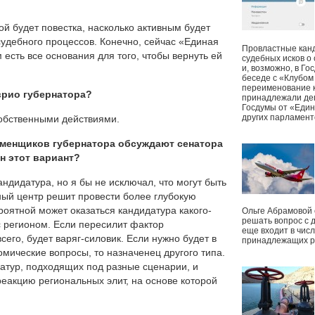
кой будет повестка, насколько активным будет
судебного процессов. Конечно, сейчас «Единая
Провластные канд
 есть все основания для того, чтобы вернуть ей
судебных исков о
и, возможно, в Г
беседе с «Клубом
переименование к
врио губернатора?
принадлежали деп
Госдумы от «Един
других парламент
собственными действиями.
сменщиков губернатора обсуждают сенатора
н этот вариант?
ндидатура, но я бы не исключал, что могут быть
ый центр решит провести более глубокую
ероятной может оказаться кандидатура какого-
Ольге Абрамовой
решать вопрос с 
с регионом. Если пересилит фактор
еще входит в чис
всего, будет варяг-силовик. Если нужно будет в
принадлежащих р
мические вопросы, то назначенец другого типа.
датур, подходящих под разные сценарии, и
еакцию региональных элит, на основе которой