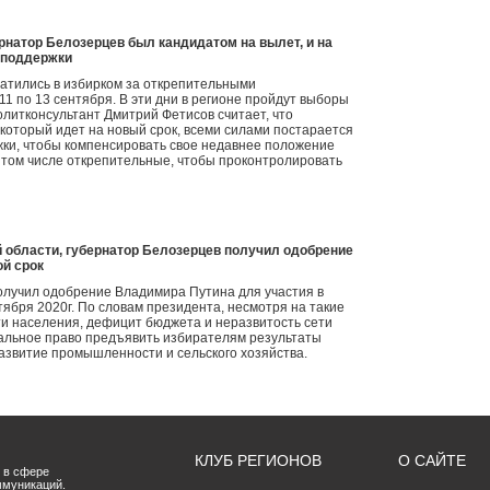
рнатор Белозерцев был кандидатом на вылет, и на
 поддержки
ратились в избирком за открепительными
11 по 13 сентября. В эти дни в регионе пройдут выборы
литконсультант Дмитрий Фетисов считает, что
который идет на новый срок, всеми силами постарается
ки, чтобы компенсировать свое недавнее положение
в том числе открепительные, чтобы проконтролировать
 области, губернатор Белозерцев получил одобрение
ой срок
олучил одобрение Владимира Путина для участия в
тября 2020г. По словам президента, несмотря на такие
ти населения, дефицит бюджета и неразвитость сети
ральное право предъявить избирателям результаты
развитие промышленности и сельского хозяйства.
КЛУБ РЕГИОНОВ
О САЙТЕ
 в сфере
ммуникаций.