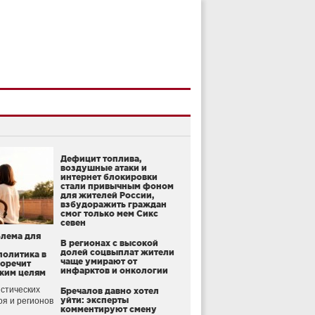
Дефицит топлива,
воздушные атаки и
интернет блокировки
стали привычным фоном
для жителей России,
взбудоражить граждан
смог только мем Сикс
севен
блема для
В регионах с высокой
долей соцвыплат жители
политика в
чаще умирают от
воречит
инфарктов и онкологии
ким целям
стических
Бречалов давно хотел
уйти: эксперты
оя и регионов
комментируют смену