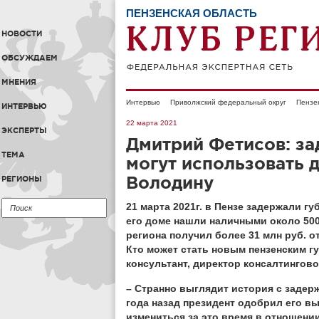
ПЕНЗЕНСКАЯ ОБЛАСТЬ
НОВОСТИ
ОБСУЖДАЕМ
МНЕНИЯ
Интервью
Приволжский федеральный округ
Пензе
ИНТЕРВЬЮ
22 марта 2021
ЭКСПЕРТЫ
Дмитрий Фетисов: з
ТЕМА
могут использовать 
Володину
РЕГИОНЫ
21 марта 2021г. в Пензе задержали г
его доме нашли наличными около 500
региона получил более 31 млн руб. 
Кто может стать новым пензенским г
консультант, директор консалтингов
– Странно выглядит история с задер
года назад президент одобрил его в
измениться за это время в отношени