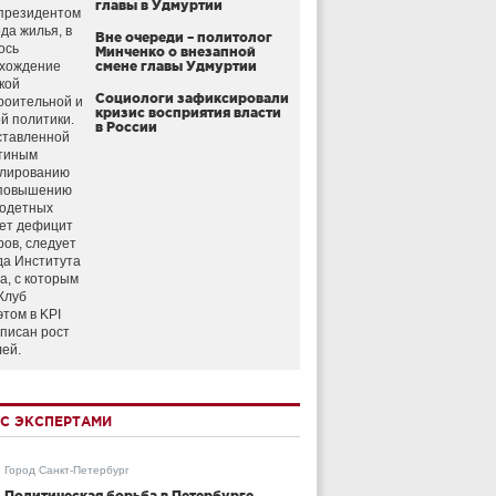
главы в Удмуртии
президентом
да жилья, в
Вне очереди – политолог
ось
Минченко о внезапной
схождение
смене главы Удмуртии
кой
Социологи зафиксировали
роительной и
кризис восприятия власти
й политики.
в России
ставленной
тиным
улированию
 повышению
годетных
ет дефицит
ров, следует
да Института
а, с которым
Клуб
этом в KPI
аписан рост
лей.
С ЭКСПЕРТАМИ
Город Санкт-Петербург
Политическая борьба в Петербурге