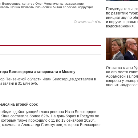
н Белозерцев
,
сенатор Олег Мельниченко
,
задержание
игель
,
Ирина Шпигель
,
бизнесмен Антон Колосков
,
коррупция
,
Председатель пр
по развитию тури
инициативу по о
© www.club-rf.ru
и поручил правит
водоснабжения.
Отставка главы У
атора Белозерцева этапировали в Москву
на его место сове
Абрамовой за пол
ор Пензенской области Иван Белозерцев доставлен в
вопросы у экспер
 взятки в 31 млн руб.
оценить кадрово
ался на второй срок
победил действующий глава региона Иван Белозерцев.
. Явка составила более 62%. На довыборах в Госдуму по
 которым также проходило с 11 по 13 сентября 2020г.,
 космонавт Александр Самокутяев, которого Белозерцев