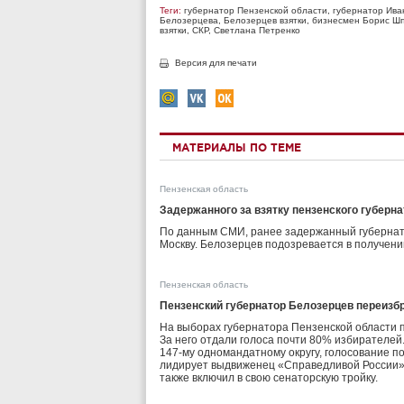
Теги:
губернатор Пензенской области
,
губернатор Ива
Белозерцева
,
Белозерцев взятки
,
бизнесмен Борис Шп
взятки
,
СКР
,
Светлана Петренко
Версия для печати
МАТЕРИАЛЫ ПО ТЕМЕ
Пензенская область
Задержанного за взятку пензенского губерн
По данным СМИ, ранее задержанный губернат
Москву. Белозерцев подозревается в получении
Пензенская область
Пензенский губернатор Белозерцев переизбр
На выборах губернатора Пензенской области 
За него отдали голоса почти 80% избирателей
147-му одномандатному округу, голосование по
лидирует выдвиженец «Справедливой России»,
также включил в свою сенаторскую тройку.