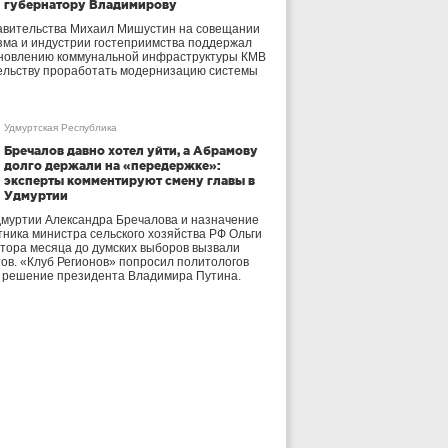
губернатору Владимирову
авительства Михаил Мишустин на совещании
зма и индустрии гостеприимства поддержал
бновлению коммунальной инфраструктуры КМВ
ельству проработать модернизацию системы
Удмуртская Республика
Бречалов давно хотел уйти, а Абрамову
долго держали на «передержке»:
эксперты комментируют смену главы в
Удмуртии
дмуртии Александра Бречалова и назначение
тника министра сельского хозяйства РФ Ольги
тора месяца до думских выборов вызвали
тов. «Клуб Регионов» попросил политологов
е решение президента Владимира Путина.