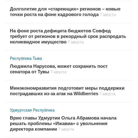
Долголетие для «стареющих» регионов – новые
точки роста на фоне кадрового голода
7 августа
На фоне роста дефицита бюджетов Совфед
требует от регионов в рекордный срок распродать
неликвидное имущество
7 августа
Республика Тыва
Людмила Нарусова, может сохранить пост
сенатора от Тувы
7 августа
Минэкономразвития подготовит меры поддержки
пострадавших из-за атак на Wildberries
7 августа
Удмуртская Республика
Врио главы Удмуртии Ольга Абрамова начала
решать проблемы «Ижавиа» с увольнения
директора компании
7 августа