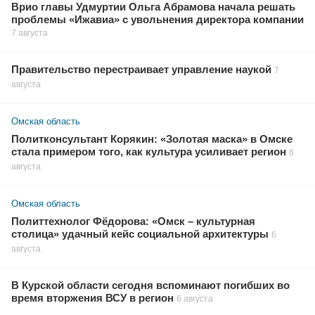
Врио главы Удмуртии Ольга Абрамова начала решать
проблемы «Ижавиа» с увольнения директора компании
7 августа
Правительство перестраивает управление наукой
7
августа
Омская область
Политконсультант Корякин: «Золотая маска» в Омске
стала примером того, как культура усиливает регион
6
августа
Омская область
Политтехнолог Фёдорова: «Омск – культурная
столица» удачный кейс социальной архитектуры
6
августа
В Курской области сегодня вспоминают погибших во
время вторжения ВСУ в регион
6 августа