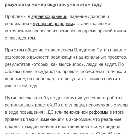
результаты можно ощутить уже в этом году.
Проблемы в
здравоохранении
, падение доходов и
реализация «
мусорной реформы
» стали главными
источниками вопросов из регионов во время прямой линии
с президентом.
При этом общение с населением Владимир Путин начал с
разговора о важности реализации национальных проектов,
результатов которых, как выяснилось, люди не видят. По
словам главы государства, проекты «обеспечат толчок» и
«прорыв», он пообещал, что результаты можно ощутить
уже в этом году.
Путин рассказал об уже достигнутых успехах от работы
региональных властей. По его словам, непопулярные меры
в виде повышения НДС или
пенсионной реформы
в итоге
привели к таким изменениям в экономике, что реальные
доходы граждан «начали восстанавливаться», средняя
зарплата за последние два года выросла с 33 до 44 тыс.