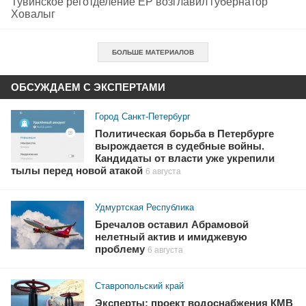
Тувинское реготделение ЕР возглавил губернатор
Ховалыг
БОЛЬШЕ МАТЕРИАЛОВ
ОБСУЖДАЕМ С ЭКСПЕРТАМИ
Город Санкт-Петербург
Политическая борьба в Петербурге
вырождается в судебные войны.
Кандидаты от власти уже укрепили
тылы перед новой атакой
6 августа
Удмуртская Республика
Бречалов оставил Абрамовой
нелетный актив и имиджевую
проблему
6 августа
Ставропольский край
Эксперты: проект водоснабжения КМВ