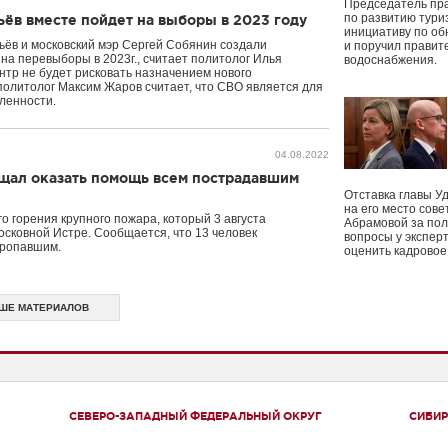
Председатель пр
по развитию тури
ьёв вместе пойдет на выборы в 2023 году
инициативу по о
ьёв и московский мэр Сергей Собянин создали
и поручил правит
на перевыборы в 2023г., считает политолог Илья
водоснабжения.
нтр не будет рисковать назначением нового
 политолог Максим Жаров считает, что СВО является для
ленности.
04.08.2022
щал оказать помощь всем пострадавшим
Отставка главы У
на его место сове
о горения крупного пожара, который 3 августа
Абрамовой за пол
сковной Истре. Сообщается, что 13 человек
вопросы у экспер
пропавшим.
оценить кадрово
ШЕ МАТЕРИАЛОВ
СЕВЕРО-ЗАПАДНЫЙ ФЕДЕРАЛЬНЫЙ ОКРУГ
СИБИР