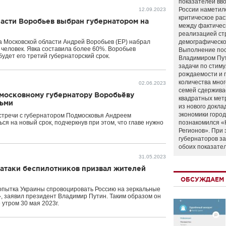
показателей вво
России наметил
12.09.2023
критическое ра
асти Воробьев выбран губернатором на
между фактичес
реализацией ст
а Московской области Андрей Воробьев (ЕР) набрал
демографическо
 человек. Явка составила более 60%. Воробьев
Выполнение по
 будет его третий губернаторский срок.
Владимиром Пу
задачи по стим
рождаемости и
количества мно
02.06.2023
семей сдержива
московному губернатору Воробьёву
квадратных мет
дьми
из нового докла
экономики город
стречи с губернатором Подмосковья Андреем
я на новый срок, подчеркнув при этом, что главе нужно
познакомился «
Регионов». При 
губернаторов з
обоих показате
31.05.2023
 атаки беспилотников призвал жителей
ОБСУЖДАЕМ 
попытка Украины спровоцировать Россию на зеркальные
», заявил президент Владимир Путин. Таким образом он
утром 30 мая 2023г.