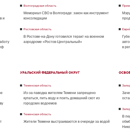
Волгоградская область
Прим
Мемориал СВО в Волгограде: закон как инструмент
Мэру
в и
консолидации
прод
Ростовская область
Евре
В Ростове-на-Дону готовился теракт на военном
Губе
работу
аэродроме «Ростов-Центральный»
авто
реф
в ре
УРАЛЬСКИЙ ФЕДЕРАЛЬНЫЙ ОКРУГ
ОСВО
Тюменская область
Запо
не
Из-за паводка жителям Тюмени запрещено
Заче
купаться, пить воду и поить домашний скот из
оста
ву
городских водоемов
Запо
Тюменская область
В пе
т
Жители Тюмени выстраиваются в очереди за водой
обмб
Нико