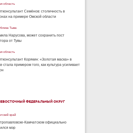
ая область
тконсультант Семёнов: столичность в
онах на примере Омской области
ублика Тыва
ила Нарусова, может сохранить пост
тора от Тувы
ая область
тконсультант Корякин: «Золотая маска» в
е стала примером того, как культура усиливает
он
НЕВОСТОЧНЫЙ ФЕДЕРАЛЬНЫЙ ОКРУГ
тский край
тропавловске-Камчатском официально
ился мэр