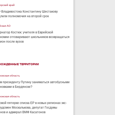
орский край
 Владивостока Константину Шестакову
лили полномочия на второй срок
йская АО
рнатор Костюк: учителя в Еврейской
номии отговаривают школьников возвращаться
гион после вузов
БОЖДЕННЫЕ ТЕРРИТОРИИ
рожская область
м президенту Путину заниматься автобусными
новками в Бердянске?
рожская область
рвой пятерке списка ЕР в новых регионах экс-
удсмен Москалькова, депутат Госдумы
нов и адмирал ВМФ Касатонов