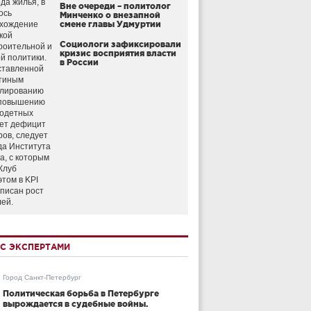
да жилья, в
Вне очереди – политолог
ось
Минченко о внезапной
схождение
смене главы Удмуртии
кой
Социологи зафиксировали
роительной и
кризис восприятия власти
й политики.
в России
ставленной
тиным
улированию
 повышению
годетных
ет дефицит
ров, следует
да Института
а, с которым
Клуб
этом в KPI
аписан рост
лей.
С ЭКСПЕРТАМИ
Город Санкт-Петербург
Политическая борьба в Петербурге
вырождается в судебные войны.