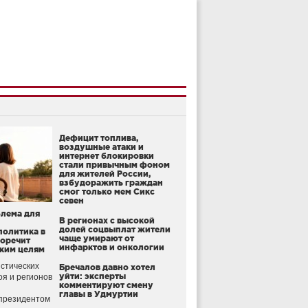
Дефицит топлива,
воздушные атаки и
интернет блокировки
стали привычным фоном
для жителей России,
взбудоражить граждан
смог только мем Сикс
севен
блема для
В регионах с высокой
долей соцвыплат жители
политика в
чаще умирают от
воречит
инфарктов и онкологии
ким целям
стических
Бречалов давно хотел
уйти: эксперты
оя и регионов
комментируют смену
главы в Удмуртии
президентом