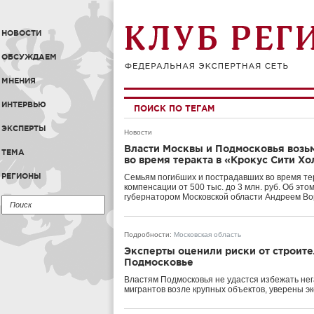
НОВОСТИ
ОБСУЖДАЕМ
МНЕНИЯ
ИНТЕРВЬЮ
ПОИСК ПО ТЕГАМ
ЭКСПЕРТЫ
Новости
Власти Москвы и Подмосковья возь
ТЕМА
во время теракта в «Крокус Сити Х
РЕГИОНЫ
Семьям погибших и пострадавших во время те
компенсации от 500 тыс. до 3 млн. руб. Об эт
губернатором Московской области Андреем В
Подробности
:
Московская область
Эксперты оценили риски от строите
Подмосковье
Властям Подмосковья не удастся избежать нег
мигрантов возле крупных объектов, уверены э