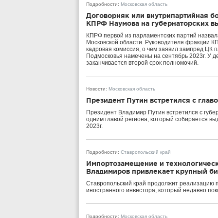
Подробности
:
Московская область
Договорняк или внутрипартийная бо
КПРФ Наумова на губернаторских в
КПРФ первой из парламентских партий назвала
Московской области. Руководителя фракции 
кадровая комиссия, о чем заявил зампред ЦК
Подмосковья намечены на сентябрь 2023г. У 
заканчивается второй срок полномочий.
Новости
:
Московская область
Президент Путин встретился с гла
Президент Владимир Путин встретился с губ
одним главой региона, который собирается вы
2023г.
Подробности
:
Ставропольский край
Импортозамещение и технологическ
Владимиров привлекает крупный би
Ставропольский край продолжит реализацию пр
иностранного инвестора, который недавно пок
Подробности
:
Московская область