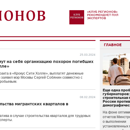
«КЛУБ РЕГИОНОВ»
РЕКОМЕНДУЕТ ПУЛ
ЭКСПЕРТОВ
ГЛАВНОЕ
25.03.2024
мут на себя организацию похорон погибших
олле»
ракта в «Крокус Сити Холле», выплатят денежные
ом заявил мэр Москвы Сергей Собянин совместно с
оробьевым.
Еще одна про
губернаторов:
08.02.2024
строительная 
России проти
льства мигрантских кварталов в
демографичес
На фоне оптими
атива в случае строительства кварталов для трудовых
отчетов Минстр
ксперты.
о выполнении
установленных 