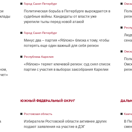
Город Санкт-Петербург
Омск
ри
Политическая борьба в Петербурге вырождается в
Поли
склады
судебные войны. Кандидаты от власти уже
реги
укрепили тылы перед новой атакой
Респ
Город Санкт-Петербург
Людм
Минус два – партия «Яблоко» близка к тому, чтобы
сена
потерять еще один важный для себя регион
Омск
Республика Карелия
Поли
«Яблоко» теряет ключевой регион: суд снял список
Омск
ном,
партии с участия в выборах заксобрания Карелии
реги
ечет»
ЮЖНЫЙ ФЕДЕРАЛЬНЫЙ ОКРУГ
ДАЛЬ
Ростовская область
Камча
а
Избиратели Ростовской области активнее других
В Пе
подают заявления на участие в ДЭГ
смен