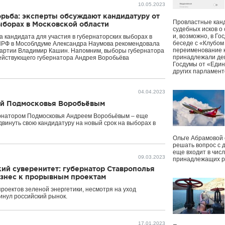
10.05.2023
рьба: эксперты обсуждают кандидатуру от
Провластные канд
ыборах в Московской области
судебных исков о
и, возможно, в Г
 кандидата для участия в губернаторских выборах в
беседе с «Клубом
КПРФ в Мособлдуме Александра Наумова рекомендовала
переименование к
 партии Владимир Кашин. Напомним, выборы губернатора
принадлежали деп
действующего губернатора Андрея Воробьёва
Госдумы от «Един
других парламент
04.04.2023
вой Подмосковья Воробьёвым
ернатором Подмосковья Андреем Воробьёвым – еще
двинуть свою кандидатуру на новый срок на выборах в
Ольге Абрамовой
решать вопрос с 
еще входит в чис
09.03.2023
принадлежащих р
ий суверенитет: губернатор Ставрополья
знес к прорывным проектам
оектов зеленой энергетики, несмотря на уход
инул российский рынок.
17.01.2023