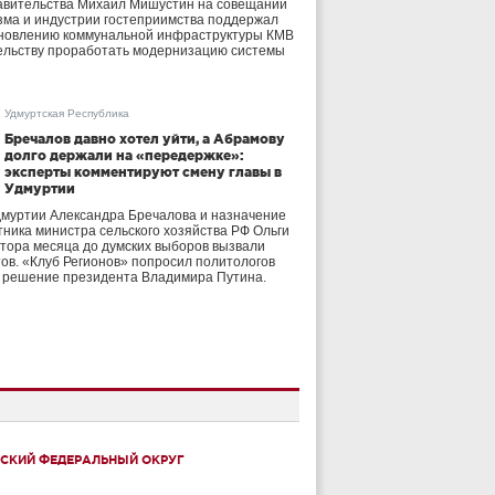
авительства Михаил Мишустин на совещании
зма и индустрии гостеприимства поддержал
бновлению коммунальной инфраструктуры КМВ
ельству проработать модернизацию системы
Удмуртская Республика
Бречалов давно хотел уйти, а Абрамову
долго держали на «передержке»:
эксперты комментируют смену главы в
Удмуртии
дмуртии Александра Бречалова и назначение
тника министра сельского хозяйства РФ Ольги
тора месяца до думских выборов вызвали
тов. «Клуб Регионов» попросил политологов
е решение президента Владимира Путина.
СКИЙ ФЕДЕРАЛЬНЫЙ ОКРУГ