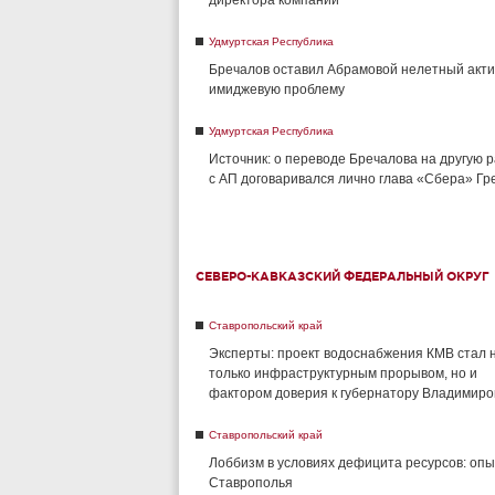
директора компании
Удмуртская Республика
Бречалов оставил Абрамовой нелетный акти
имиджевую проблему
Удмуртская Республика
Источник: о переводе Бречалова на другую 
с АП договаривался лично глава «Сбера» Г
СЕВЕРО-КАВКАЗСКИЙ ФЕДЕРАЛЬНЫЙ ОКРУГ
Ставропольский край
Эксперты: проект водоснабжения КМВ стал 
только инфраструктурным прорывом, но и
фактором доверия к губернатору Владимиро
Ставропольский край
Лоббизм в условиях дефицита ресурсов: опы
Ставрополья