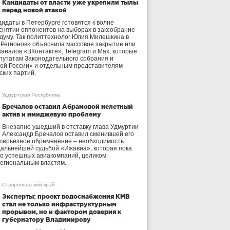
Кандидаты от власти уже укрепили тылы
перед новой атакой
идаты в Петербурге готовятся к волне
 снятии оппонентов на выборах в заксобрание
осдуму. Так политтехнолог Юлия Милешкина в
 Регионов» объяснила массовое закрытие или
аналов «ВКонтакте», Telegram и Max, которые
утатам Законодательного собрания и
ой России» и отдельным представителям
ских партий.
Удмуртская Республика
Бречалов оставил Абрамовой нелетный
актив и имиджевую проблему
Внезапно ушедший в отставку глава Удмуртии
Александр Бречалов оставил сменившей его
 серьезное обременение – необходимость
дальнейшей судьбой «Ижавиа», которая пока
ло успешных авиакомпаний, целиком
егиональным властям.
Ставропольский край
Эксперты: проект водоснабжения КМВ
стал не только инфраструктурным
прорывом, но и фактором доверия к
губернатору Владимирову