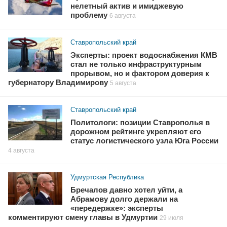
нелетный актив и имиджевую
проблему
6 августа
Ставропольский край
Эксперты: проект водоснабжения КМВ
стал не только инфраструктурным
прорывом, но и фактором доверия к
губернатору Владимирову
5 августа
Ставропольский край
Политологи: позиции Ставрополья в
дорожном рейтинге укрепляют его
статус логистического узла Юга России
4 августа
Удмуртская Республика
Бречалов давно хотел уйти, а
Абрамову долго держали на
«передержке»: эксперты
комментируют смену главы в Удмуртии
29 июля