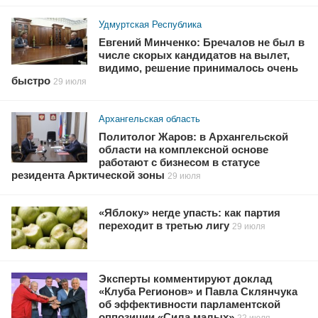
Удмуртская Республика
Евгений Минченко: Бречалов не был в
числе скорых кандидатов на вылет,
видимо, решение принималось очень
быстро
29 июля
Архангельская область
Политолог Жаров: в Архангельской
области на комплексной основе
работают с бизнесом в статусе
резидента Арктической зоны
29 июля
«Яблоку» негде упасть: как партия
переходит в третью лигу
29 июля
Эксперты комментируют доклад
«Клуба Регионов» и Павла Склянчука
об эффективности парламентской
оппозиции «Сила малых»
22 июля