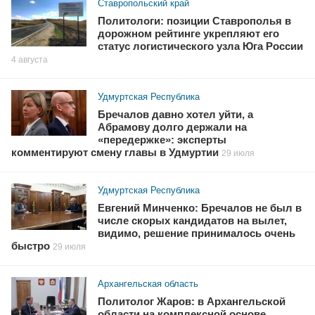
Ставропольский край
Политологи: позиции Ставрополья в
дорожном рейтинге укрепляют его
статус логистического узла Юга России
4 августа
Удмуртская Республика
Бречалов давно хотел уйти, а
Абрамову долго держали на
«передержке»: эксперты
комментируют смену главы в Удмуртии
29 июля
Удмуртская Республика
Евгений Минченко: Бречалов не был в
числе скорых кандидатов на вылет,
видимо, решение принималось очень
быстро
29 июля
Архангельская область
Политолог Жаров: в Архангельской
области на комплексной основе