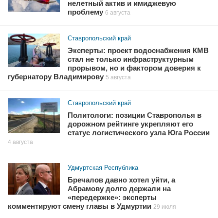
нелетный актив и имиджевую
проблему
6 августа
Ставропольский край
Эксперты: проект водоснабжения КМВ
стал не только инфраструктурным
прорывом, но и фактором доверия к
губернатору Владимирову
5 августа
Ставропольский край
Политологи: позиции Ставрополья в
дорожном рейтинге укрепляют его
статус логистического узла Юга России
4 августа
Удмуртская Республика
Бречалов давно хотел уйти, а
Абрамову долго держали на
«передержке»: эксперты
комментируют смену главы в Удмуртии
29 июля