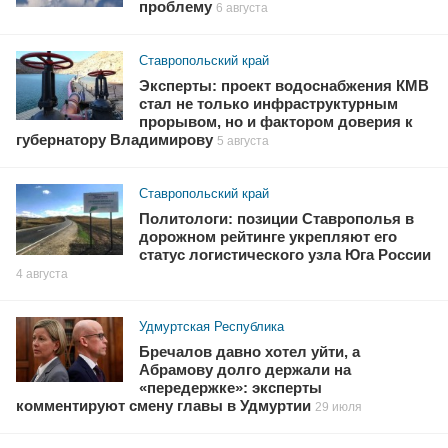
проблему
6 августа
Ставропольский край
Эксперты: проект водоснабжения КМВ
стал не только инфраструктурным
прорывом, но и фактором доверия к
губернатору Владимирову
5 августа
Ставропольский край
Политологи: позиции Ставрополья в
дорожном рейтинге укрепляют его
статус логистического узла Юга России
4 августа
Удмуртская Республика
Бречалов давно хотел уйти, а
Абрамову долго держали на
«передержке»: эксперты
комментируют смену главы в Удмуртии
29 июля