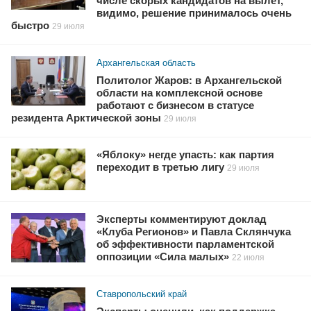
числе скорых кандидатов на вылет,
видимо, решение принималось очень
быстро
29 июля
Архангельская область
Политолог Жаров: в Архангельской
области на комплексной основе
работают с бизнесом в статусе
резидента Арктической зоны
29 июля
«Яблоку» негде упасть: как партия
переходит в третью лигу
29 июля
Эксперты комментируют доклад
«Клуба Регионов» и Павла Склянчука
об эффективности парламентской
оппозиции «Сила малых»
22 июля
Ставропольский край