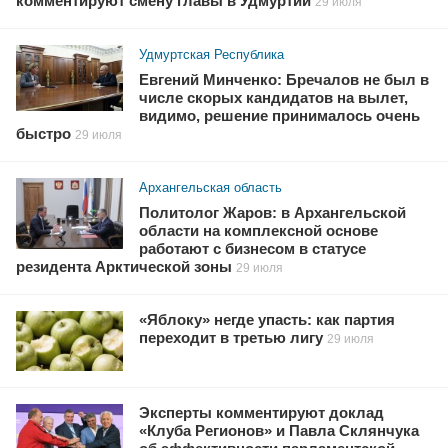
комментируют смену главы в Удмуртии
29 июля
Удмуртская Республика
Евгений Минченко: Бречалов не был в
числе скорых кандидатов на вылет,
видимо, решение принималось очень
быстро
29 июля
Архангельская область
Политолог Жаров: в Архангельской
области на комплексной основе
работают с бизнесом в статусе
резидента Арктической зоны
29 июля
«Яблоку» негде упасть: как партия
переходит в третью лигу
29 июля
Эксперты комментируют доклад
«Клуба Регионов» и Павла Склянчука