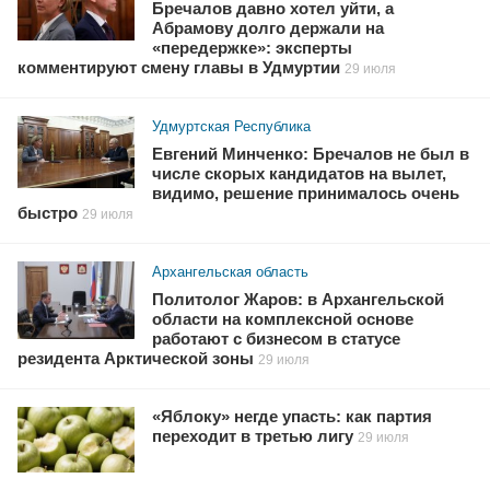
Бречалов давно хотел уйти, а
Абрамову долго держали на
«передержке»: эксперты
комментируют смену главы в Удмуртии
29 июля
Удмуртская Республика
Евгений Минченко: Бречалов не был в
числе скорых кандидатов на вылет,
видимо, решение принималось очень
быстро
29 июля
Архангельская область
Политолог Жаров: в Архангельской
области на комплексной основе
работают с бизнесом в статусе
резидента Арктической зоны
29 июля
«Яблоку» негде упасть: как партия
переходит в третью лигу
29 июля