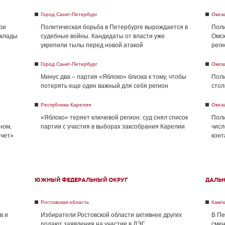
Город Санкт-Петербург
Омск
ри
Политическая борьба в Петербурге вырождается в
Поли
склады
судебные войны. Кандидаты от власти уже
Омск
укрепили тылы перед новой атакой
реги
Город Санкт-Петербург
Омск
Минус два – партия «Яблоко» близка к тому, чтобы
Поли
потерять еще один важный для себя регион
стол
Республика Карелия
Омск
«Яблоко» теряет ключевой регион: суд снял список
Поли
ном,
партии с участия в выборах заксобрания Карелии
числ
ечет»
конт
ЮЖНЫЙ ФЕДЕРАЛЬНЫЙ ОКРУГ
ДАЛЬ
Ростовская область
Камча
в и
Избиратели Ростовской области активнее других
В Пе
подают заявления на участие в ДЭГ
смен