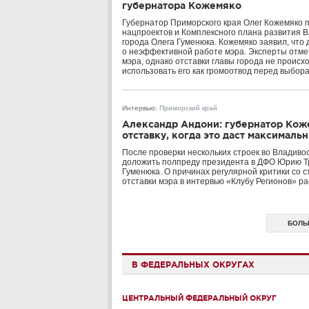
губернатора Кожемяко
Губернатор Приморского края Олег Кожемяко 
нацпроектов и Комплексного плана развития В
города Олега Гуменюка. Кожемяко заявил, чт
о неэффективной работе мэра. Эксперты отмет
мэра, однако отставки главы города не происх
использовать его как громоотвод перед выбора
Интервью
:
Приморский край
Александр Андони: губернатор Коже
отставку, когда это даст максималь
После проверки нескольких строек во Владиво
доложить полпреду президента в ДФО Юрию Тр
Гуменюка. О причинах регулярной критики со 
отставки мэра в интервью «Клубу Регионов» р
БОЛЬ
В ФЕДЕРАЛЬНЫХ ОКРУГАХ
ЦЕНТРАЛЬНЫЙ ФЕДЕРАЛЬНЫЙ ОКРУГ