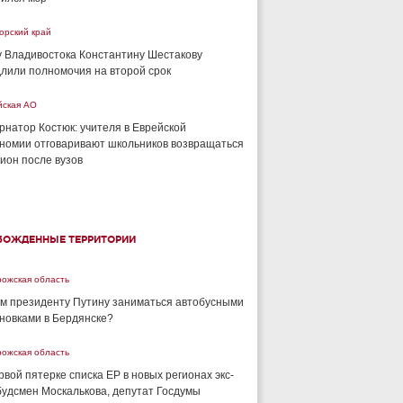
орский край
 Владивостока Константину Шестакову
лили полномочия на второй срок
йская АО
рнатор Костюк: учителя в Еврейской
номии отговаривают школьников возвращаться
гион после вузов
БОЖДЕННЫЕ ТЕРРИТОРИИ
рожская область
м президенту Путину заниматься автобусными
новками в Бердянске?
рожская область
рвой пятерке списка ЕР в новых регионах экс-
удсмен Москалькова, депутат Госдумы