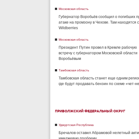
Московская область
Губернатор Воробьёв сообщил о погибших п
атаке на промзону в Чехове. Там находятся 
Wildberries
Московская область
Президент Путин провел в Кремле рабочую
встречу с губернатором Московской области
Воробьёвым
Тамбовская область
Тамбовская область станет еще одним регио
где будут продавать бензин по схеме «чет-н
ПРИВОЛЖСКИЙ ФЕДЕРАЛЬНЫЙ ОКРУГ
Удмуртская Республика
Бречалов оставил Абрамовой нелетный акти
имиджевую проблему