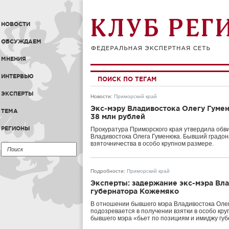
НОВОСТИ
ОБСУЖДАЕМ
МНЕНИЯ
ИНТЕРВЬЮ
ПОИСК ПО ТЕГАМ
ЭКСПЕРТЫ
Новости
:
Приморский край
Экс-мэру Владивостока Олегу Гумен
ТЕМА
38 млн рублей
РЕГИОНЫ
Прокуратура Приморского края утвердила обв
Владивостока Олега Гуменюка. Бывший градон
взяточничества в особо крупном размере.
Подробности
:
Приморский край
Эксперты: задержание экс-мэра Вла
губернатора Кожемяко
В отношении бывшего мэра Владивостока Олег
подозревается в получении взятки в особо кр
бывшего мэра «бьет по позициям и имиджу гу