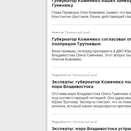
Губернатор Кожемяко нашел замену
Гуменюку
Глава Приморья Олег Кожемяко заявил, что вр
Константин Шестаков. Ранее действующий глав
Новости
:
Приморский край
Губернатор Кожемяко согласовал от
полпредом Трутневым
Вице-премьер, полпред президента в ДФО Юри
Владивостока Олега Гуменюка. Этот вопрос бы
Олегом Кожемяко.
Подробности
:
Приморский край
Эксперты: губернатор Кожемяко пол
мэра Владивостока
Отставки мэра Владивостока Олега Гуменюка 
под соответствующей петицией. Она адресова
Юрию Трутневу. Эксперты считают, что за поя
региона, который ранее неоднократно критико
Подробности
:
Приморский край
Эксперты: мэра Владивостока устра