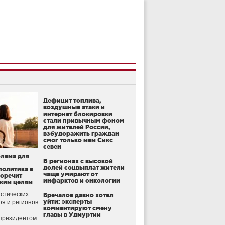
Дефицит топлива,
воздушные атаки и
интернет блокировки
стали привычным фоном
для жителей России,
взбудоражить граждан
смог только мем Сикс
севен
блема для
В регионах с высокой
долей соцвыплат жители
политика в
чаще умирают от
воречит
инфарктов и онкологии
ким целям
стических
Бречалов давно хотел
уйти: эксперты
оя и регионов
комментируют смену
главы в Удмуртии
президентом