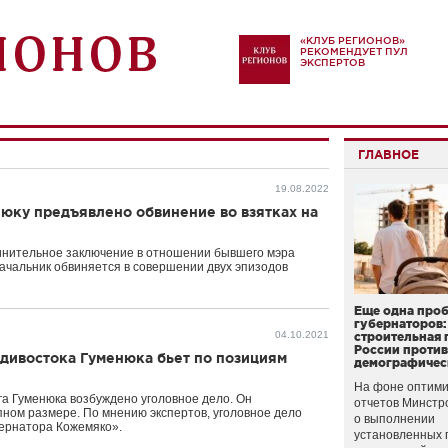
«КЛУБ РЕГИОНОВ»
РЕКОМЕНДУЕТ ПУЛ
ЭКСПЕРТОВ
ГЛАВНОЕ
19.08.2022
юку предъявлено обвинение во взятках на
инительное заключение в отношении бывшего мэра
ачальник обвиняется в совершении двух эпизодов
Еще одна про
губернаторов:
04.10.2021
строительная 
России проти
дивостока Гуменюка бьет по позициям
демографичес
На фоне оптими
а Гуменюка возбуждено уголовное дело. Он
отчетов Минстр
упном размере. По мнению экспертов, уголовное дело
о выполнении
бернатора Кожемяко».
установленных 