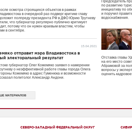
Председатель пр
по развитию тури
инициативу по о
после осмотра строящихся объектов в рамках
и поручил правит
ладивостока в очередной раз подверг критике главу
водоснабжения.
о доложит полпреду президента РФ в ДФО Юрию Трутневу
или, что губернатор регулярно публично критикует
одит, потому что он нужен краевым властям, чтобы
ми в сентябре.
15.04.2021
мяко отправит мэра Владивостока в
ный электоральный результат
Отставка главы У
на его место сове
стоке губернатор Олег Кожемяко заявил о намерении
Абрамовой за пол
утневу о неэффективной работе главы города Олега
вопросы у экспер
стороны Кожемяко в адрес Гуменюка и возможности
оценить кадрово
ассказал политолог Александр Андони.
ШЕ МАТЕРИАЛОВ
СЕВЕРО-ЗАПАДНЫЙ ФЕДЕРАЛЬНЫЙ ОКРУГ
СИБИР