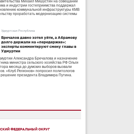
авительства Михаил Мишустин на совещании
зма и индустрии гостеприимства поддержал
бновлению коммунальной инфраструктуры КМВ
ельству проработать модернизацию системы
Удмуртская Республика
Бречалов давно хотел уйти, а Абрамову
долго держали на «передержке»:
эксперты комментируют смену главы в
Удмуртии
дмуртии Александра Бречалова и назначение
тника министра сельского хозяйства РФ Ольги
тора месяца до думских выборов вызвали
тов. «Клуб Регионов» попросил политологов
е решение президента Владимира Путина.
СКИЙ ФЕДЕРАЛЬНЫЙ ОКРУГ