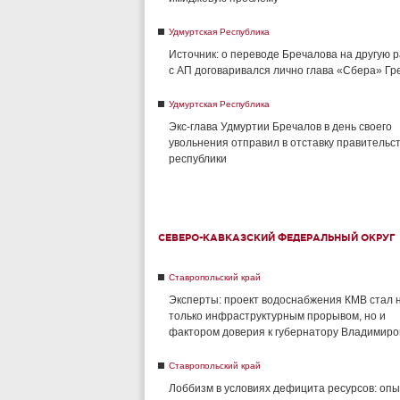
Удмуртская Республика
Источник: о переводе Бречалова на другую 
с АП договаривался лично глава «Сбера» Г
Удмуртская Республика
Экс-глава Удмуртии Бречалов в день своего
увольнения отправил в отставку правительс
республики
СЕВЕРО-КАВКАЗСКИЙ ФЕДЕРАЛЬНЫЙ ОКРУГ
Ставропольский край
Эксперты: проект водоснабжения КМВ стал 
только инфраструктурным прорывом, но и
фактором доверия к губернатору Владимиро
Ставропольский край
Лоббизм в условиях дефицита ресурсов: опы