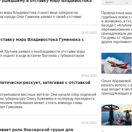
 ушедшему в отставку мэру Владивостока
ио мэра Владивостока станет вице-губернатор
Провластные канд
а города Олег Гуменюк заявил о своей отставке.
судебных исков о
и, возможно, в Г
беседе с «Клубом
переименование к
18.05.2021
принадлежали деп
Госдумы от «Един
ставку мэра Владивостока Гуменюка с
других парламент
й Трутнев заявил о необходимости отставки мэра
л поднят в ходе встречи Трутнева с губернатором
28.04.2021
Ольге Абрамовой
итически рискует, затягивая с отставкой
решать вопрос с 
еще входит в чис
принадлежащих р
потребовали местные жители. Они начали сбор подписей
на губернатору Олегу Кожемяко и полпреду президента
влением требования может стоять команда главы
вал Гуменюка.
15.04.2021
ивает роль боксерской груши для