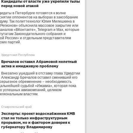
Кандидаты от власти уже укрепили тылы
перед новой атакой
идаты в Петербурге готовятся к волне
 снятии оппонентов на выборах в заксобрание
осдуму. Так политтехнолог Юлия Милешкина в
 Регионов» объяснила массовое закрытие или
аналов «ВКонтакте», Telegram и Max, которые
утатам Законодательного собрания и
ой России» и отдельным представителям
ских партий.
Удмуртская Республика
Бречалов оставил Абрамовой нелетный
актив и имиджевую проблему
Внезапно ушедший в отставку глава Удмуртии
Александр Бречалов оставил сменившей его
 серьезное обременение – необходимость
дальнейшей судьбой «Ижавиа», которая пока
ло успешных авиакомпаний, целиком
егиональным властям.
Ставропольский край
Эксперты: проект водоснабжения КМВ
стал не только инфраструктурным
прорывом, но и фактором доверия к
губернатору Владимирову