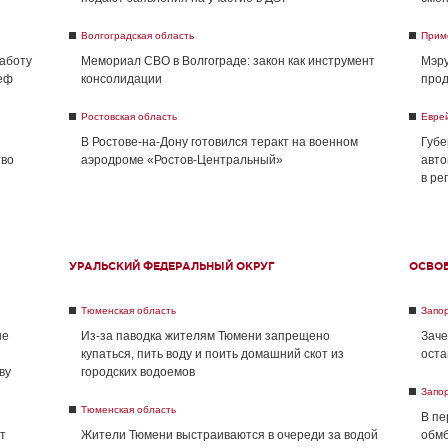
Волгоградская область
Прим
работу
Мемориал СВО в Волгограде: закон как инструмент
Мэру
реф
консолидации
прод
Ростовская область
Евре
В Ростове-на-Дону готовился теракт на военном
Губе
тво
аэродроме «Ростов-Центральный»
авто
в ре
УРАЛЬСКИЙ ФЕДЕРАЛЬНЫЙ ОКРУГ
ОСВО
Тюменская область
Запо
не
Из-за паводка жителям Тюмени запрещено
Заче
купаться, пить воду и поить домашний скот из
оста
ву
городских водоемов
Запо
Тюменская область
В пе
т
Жители Тюмени выстраиваются в очереди за водой
обмб