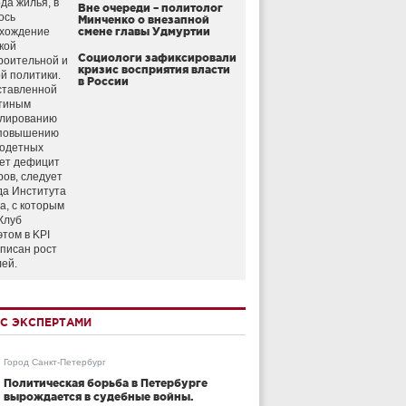
да жилья, в
Вне очереди – политолог
ось
Минченко о внезапной
схождение
смене главы Удмуртии
кой
Социологи зафиксировали
роительной и
кризис восприятия власти
й политики.
в России
ставленной
тиным
улированию
 повышению
годетных
ет дефицит
ров, следует
да Института
а, с которым
Клуб
этом в KPI
аписан рост
лей.
С ЭКСПЕРТАМИ
Город Санкт-Петербург
Политическая борьба в Петербурге
вырождается в судебные войны.