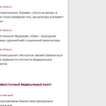
ая область
тконсультант Корякин: «Золотая маска» в
е стала примером того, как культура усиливает
он
ая область
ттехнолог Фёдорова: «Омск – культурная
ица» удачный кейс социальной архитектуры
ая область
тконсультант Листратов: омский губернатор в
е лидеров по плотности федеральных
актов
НЕВОСТОЧНЫЙ ФЕДЕРАЛЬНЫЙ ОКРУГ
тский край
тропавловске-Камчатском официально
ился мэр