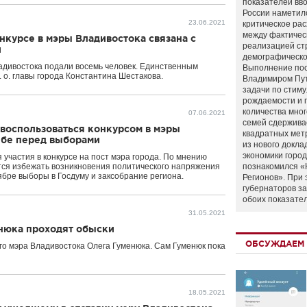
показателей вво
России наметил
23.06.2021
критическое ра
между фактичес
нкурсе в мэры Владивостока связана с
реализацией ст
и
демографическо
ладивостока подали восемь человек. Единственным
Выполнение по
о. главы города Константина Шестакова.
Владимиром Пу
задачи по стим
рождаемости и
количества мно
07.06.2021
семей сдержива
 воспользоваться конкурсом в мэры
квадратных мет
ебе перед выборами
из нового докла
экономики город
 участия в конкурсе на пост мэра города. По мнению
тся избежать возникновения политического напряжения
познакомился «
ябре выборы в Госдуму и заксобрание региона.
Регионов». При 
губернаторов з
обоих показате
31.05.2021
енюка проходят обыски
ОБСУЖДАЕМ 
го мэра Владивостока Олега Гуменюка. Сам Гуменюк пока
18.05.2021