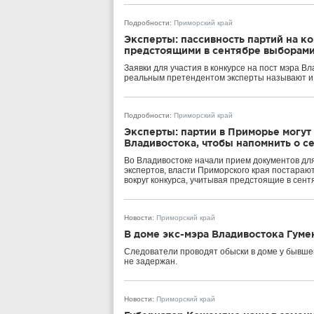
Подробности
:
Приморский край
Эксперты: пассивность партий на ко
предстоящими в сентябре выборам
Заявки для участия в конкурсе на пост мэра В
реальным претендентом эксперты называют и. 
Подробности
:
Приморский край
Эксперты: партии в Приморье могут
Владивостока, чтобы напомнить о с
Во Владивостоке начали прием документов для
экспертов, власти Приморского края постараю
вокруг конкурса, учитывая предстоящие в сент
Новости
:
Приморский край
В доме экс-мэра Владивостока Гум
Следователи проводят обыски в доме у бывше
не задержан.
Новости
:
Приморский край