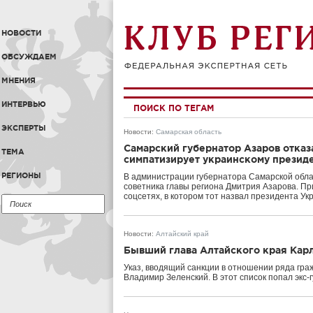
НОВОСТИ
ОБСУЖДАЕМ
МНЕНИЯ
ИНТЕРВЬЮ
ПОИСК ПО ТЕГАМ
ЭКСПЕРТЫ
Новости
:
Самарская область
Самарский губернатор Азаров отказа
ТЕМА
симпатизирует украинскому презид
РЕГИОНЫ
В администрации губернатора Самарской обла
советника главы региона Дмитрия Азарова. П
соцсетях, в котором тот назвал президента У
Новости
:
Алтайский край
Бывший глава Алтайского края Кар
Указ, вводящий санкции в отношении ряда гра
Владимир Зеленский. В этот список попал экс-