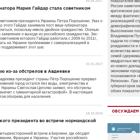
показателей вво
05.04.2017
России наметил
натора Мария Гайдар стала советником
критическое ра
между фактичес
ветником президента Украины Петра Порошенко. Указ о
реализацией ст
До этого Гайдар занимала пост вице-губернатора
демографическо
литься, поскольку имела двойное гражданство. Осенью
Выполнение по
а заявление о выходе из российского гражданства. Экс-
Владимиром Пу
оветником которого Гайдар работала с 2009 по 2011г.,
задачи по стим
тать на Украине проблемами с самореализацией в
рождаемости и
е поддерживает этот шаг.
количества мно
семей сдержива
квадратных мет
31.01.2017
из нового докла
ю из-за обстрелов в Авдеевке
экономики город
познакомился «
 Авдеевка президент страны Пётр Порошенко прервал
Регионов». При 
новений город остался без воды, электричества и
губернаторов з
 Украины Святослав Цеголко заявил, что обстрелы
обоих показате
раничит с гуманитарной катастрофой». В настоящее
тов обогрева для населения.
ОБСУЖДАЕМ 
18.10.2016
кого президента во встрече нормандской
четырехсторонней встрече в Берлине, где обсудит
мании, Франции и Украины. Участие российского