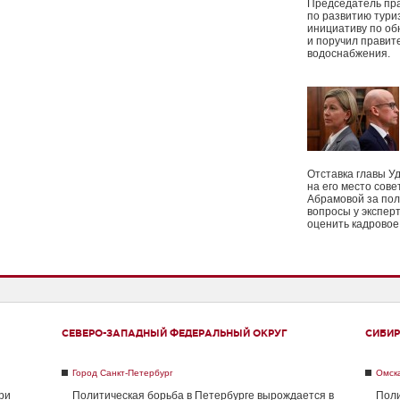
Председатель пр
по развитию тури
инициативу по о
и поручил правит
водоснабжения.
Отставка главы У
на его место сове
Абрамовой за пол
вопросы у экспер
оценить кадрово
СЕВЕРО-ЗАПАДНЫЙ ФЕДЕРАЛЬНЫЙ ОКРУГ
СИБИР
Город Санкт-Петербург
Омск
ри
Политическая борьба в Петербурге вырождается в
Поли