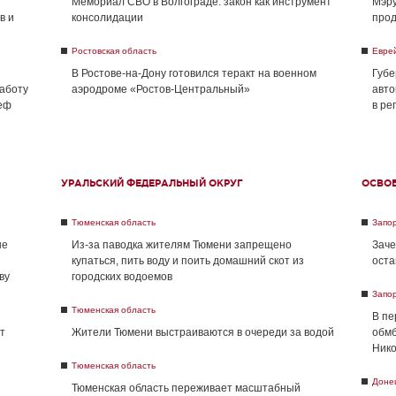
Мемориал СВО в Волгограде: закон как инструмент
Мэру
в и
консолидации
прод
Ростовская область
Евре
В Ростове-на-Дону готовился теракт на военном
Губе
работу
аэродроме «Ростов-Центральный»
авто
реф
в ре
УРАЛЬСКИЙ ФЕДЕРАЛЬНЫЙ ОКРУГ
ОСВО
Тюменская область
Запо
не
Из-за паводка жителям Тюмени запрещено
Заче
купаться, пить воду и поить домашний скот из
оста
ву
городских водоемов
Запо
Тюменская область
В пе
т
Жители Тюмени выстраиваются в очереди за водой
обмб
Нико
Тюменская область
Доне
Тюменская область переживает масштабный