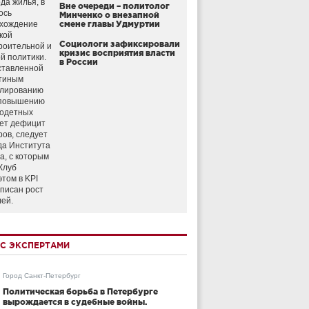
да жилья, в
Вне очереди – политолог
ось
Минченко о внезапной
схождение
смене главы Удмуртии
кой
Социологи зафиксировали
роительной и
кризис восприятия власти
й политики.
в России
ставленной
тиным
улированию
 повышению
годетных
ет дефицит
ров, следует
да Института
а, с которым
Клуб
этом в KPI
аписан рост
лей.
С ЭКСПЕРТАМИ
Город Санкт-Петербург
Политическая борьба в Петербурге
вырождается в судебные войны.