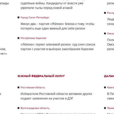
склады
судебные войны. Кандидаты от власти уже
реги
укрепили тылы перед новой атакой
Респ
Город Санкт-Петербург
Людм
Минус два – партия «Яблоко» близка к тому, чтобы
сена
потерять еще один важный для себя регион
Омск
Республика Карелия
Поли
«Яблоко» теряет ключевой регион: суд снял список
Омск
ном,
партии с участия в выборах заксобрания Карелии
реги
ечет»
ЮЖНЫЙ ФЕДЕРАЛЬНЫЙ ОКРУГ
ДАЛЬ
Ростовская область
Камча
а
Избиратели Ростовской области активнее других
В Пе
подают заявления на участие в ДЭГ
смен
Волгоградская область
Прим