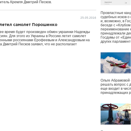
итель Кремля Дмитрий Песков.
Провластные канд
судебных исков о
25.05.2016
и, возможно, в Г
ылетел самолет Порошенко
беседе с «Клубом
переименование к
ее время будет произведен обмен украинки Надежды
принадлежали деп
иян. Для этого из Украины в Россию летит самолет
Госдумы от «Един
ненными россиянами Ерофеевым и Александровым на
других парламент
а Дмитрий Песков заявил, что не располагает
Ольге Абрамовой
решать вопрос с 
еще входит в чис
принадлежащих р