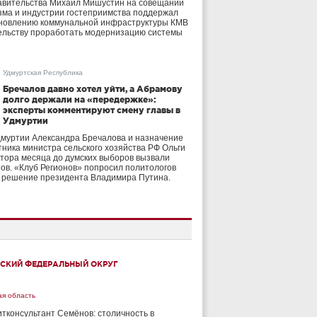
авительства Михаил Мишустин на совещании
зма и индустрии гостеприимства поддержал
бновлению коммунальной инфраструктуры КМВ
ельству проработать модернизацию системы
Удмуртская Республика
Бречалов давно хотел уйти, а Абрамову
долго держали на «передержке»:
эксперты комментируют смену главы в
Удмуртии
дмуртии Александра Бречалова и назначение
тника министра сельского хозяйства РФ Ольги
тора месяца до думских выборов вызвали
тов. «Клуб Регионов» попросил политологов
е решение президента Владимира Путина.
СКИЙ ФЕДЕРАЛЬНЫЙ ОКРУГ
ая область
тконсультант Семёнов: столичность в