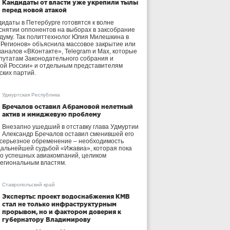
Кандидаты от власти уже укрепили тылы
перед новой атакой
идаты в Петербурге готовятся к волне
 снятии оппонентов на выборах в заксобрание
осдуму. Так политтехнолог Юлия Милешкина в
 Регионов» объяснила массовое закрытие или
аналов «ВКонтакте», Telegram и Max, которые
утатам Законодательного собрания и
ой России» и отдельным представителям
ских партий.
Удмуртская Республика
Бречалов оставил Абрамовой нелетный
актив и имиджевую проблему
Внезапно ушедший в отставку глава Удмуртии
Александр Бречалов оставил сменившей его
 серьезное обременение – необходимость
дальнейшей судьбой «Ижавиа», которая пока
ло успешных авиакомпаний, целиком
егиональным властям.
Ставропольский край
Эксперты: проект водоснабжения КМВ
стал не только инфраструктурным
прорывом, но и фактором доверия к
губернатору Владимирову