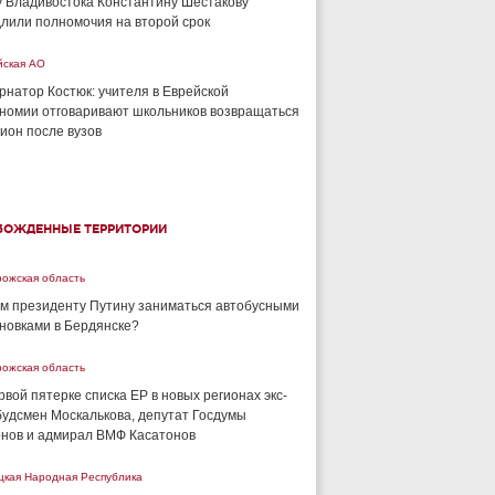
 Владивостока Константину Шестакову
лили полномочия на второй срок
йская АО
рнатор Костюк: учителя в Еврейской
номии отговаривают школьников возвращаться
гион после вузов
БОЖДЕННЫЕ ТЕРРИТОРИИ
рожская область
м президенту Путину заниматься автобусными
новками в Бердянске?
рожская область
рвой пятерке списка ЕР в новых регионах экс-
удсмен Москалькова, депутат Госдумы
нов и адмирал ВМФ Касатонов
цкая Народная Республика