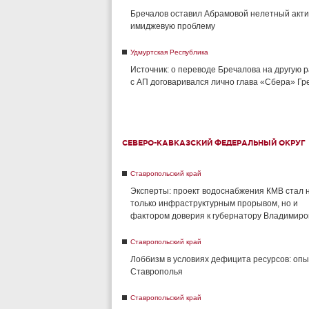
Бречалов оставил Абрамовой нелетный акти
имиджевую проблему
Удмуртская Республика
Источник: о переводе Бречалова на другую 
с АП договаривался лично глава «Сбера» Г
СЕВЕРО-КАВКАЗСКИЙ ФЕДЕРАЛЬНЫЙ ОКРУГ
Ставропольский край
Эксперты: проект водоснабжения КМВ стал 
только инфраструктурным прорывом, но и
фактором доверия к губернатору Владимиро
Ставропольский край
Лоббизм в условиях дефицита ресурсов: опы
Ставрополья
Ставропольский край