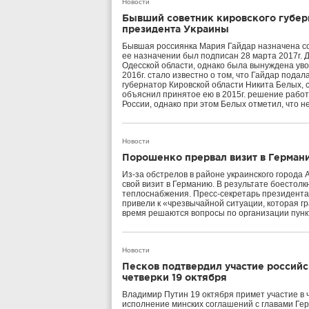
Новости
Бывший советник кировского губер
президента Украины
Бывшая россиянка Мария Гайдар назначена со
ее назначении был подписан 28 марта 2017г. 
Одесской области, однако была вынуждена уво
2016г. стало известно о том, что Гайдар подал
губернатор Кировской области Никита Белых, с
объяснил принятое ею в 2015г. решение рабо
России, однако при этом Белых отметил, что н
Новости
Порошенко прервал визит в Германи
Из-за обстрелов в районе украинского города
свой визит в Германию. В результате боестолк
теплоснабжения. Пресс-секретарь президента
привели к «чрезвычайной ситуации, которая г
время решаются вопросы по организации пунк
Новости
Песков подтвердил участие российс
четверки 19 октября
Владимир Путин 19 октября примет участие в 
исполнение минских соглашений с главами Гер