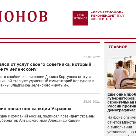
«КЛУБ РЕГИОНОВ»
РЕКОМЕНДУЕТ ПУЛ
ЭКСПЕРТОВ
ГЛАВНОЕ
31.03.2022
лся от услуг своего советника, который
енту Зеленскому
сти сообщили о лишении Дениса Кортунова статуса
ричиной стал уже удаленный комментарий Кортунова в
краины Владимира Зеленского «крутым».
Еще одна про
губернаторов:
25.03.2021
строительная 
России проти
лин попал под санкции Украины
демографичес
ждан и компаний России, подписал президент Украины
На фоне оптими
губернатор Алтайского края Александр Карлин.
отчетов Минстр
о выполнении
установленных 