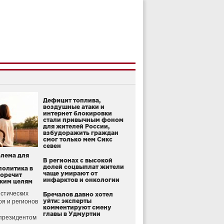
Дефицит топлива,
воздушные атаки и
интернет блокировки
стали привычным фоном
для жителей России,
взбудоражить граждан
смог только мем Сикс
севен
блема для
В регионах с высокой
долей соцвыплат жители
политика в
чаще умирают от
воречит
инфарктов и онкологии
ким целям
стических
Бречалов давно хотел
уйти: эксперты
оя и регионов
комментируют смену
главы в Удмуртии
президентом