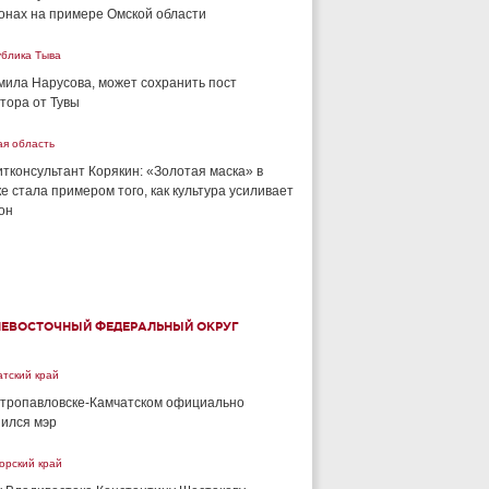
онах на примере Омской области
ублика Тыва
ила Нарусова, может сохранить пост
тора от Тувы
ая область
тконсультант Корякин: «Золотая маска» в
е стала примером того, как культура усиливает
он
НЕВОСТОЧНЫЙ ФЕДЕРАЛЬНЫЙ ОКРУГ
тский край
тропавловске-Камчатском официально
ился мэр
орский край