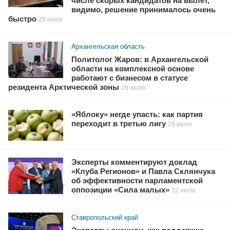
числе скорых кандидатов на вылет,
видимо, решение принималось очень
быстро
29 июля
Архангельская область
Политолог Жаров: в Архангельской
области на комплексной основе
работают с бизнесом в статусе
резидента Арктической зоны
29 июля
«Яблоку» негде упасть: как партия
переходит в третью лигу
29 июля
Эксперты комментируют доклад
«Клуба Регионов» и Павла Склянчука
об эффективности парламентской
оппозиции «Сила малых»
22 июля
Ставропольский край