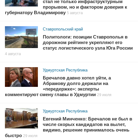
стал не только инфраструктурным
прорывом, но и фактором доверия к
губернатору Владимирову
5 августа
Ставропольский край
Политологи: позиции Ставрополья в
дорожном рейтинге укрепляют его
статус логистического узла Юга России
4 августа
Удмуртская Республика
Бречалов давно хотел уйти, а
Абрамову долго держали на
«передержке»: эксперты
комментируют смену главы в Удмуртии
29 июля
Удмуртская Республика
Евгений Минченко: Бречалов не был в
числе скорых кандидатов на вылет,
видимо, решение принималось очень
быстро
29 июля