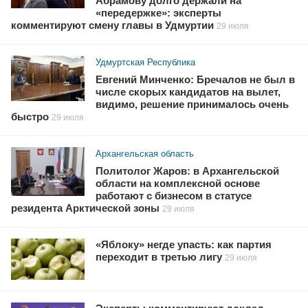
Абрамову долго держали на
«передержке»: эксперты
комментируют смену главы в Удмуртии
29 июля
Удмуртская Республика
Евгений Минченко: Бречалов не был в
числе скорых кандидатов на вылет,
видимо, решение принималось очень
быстро
29 июля
Архангельская область
Политолог Жаров: в Архангельской
области на комплексной основе
работают с бизнесом в статусе
резидента Арктической зоны
29 июля
«Яблоку» негде упасть: как партия
переходит в третью лигу
29 июля