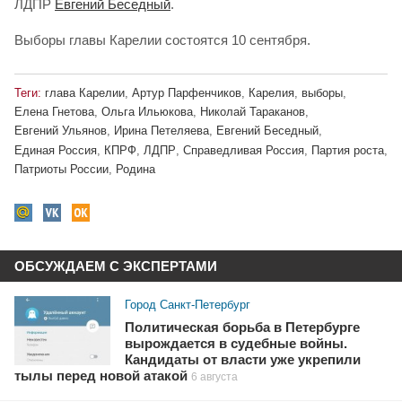
ЛДПР
Евгений Беседный
.
Выборы главы Карелии состоятся 10 сентября.
Теги:
глава Карелии
,
Артур Парфенчиков
,
Карелия
,
выборы
,
Елена Гнетова
,
Ольга Ильюкова
,
Николай Тараканов
,
Евгений Ульянов
,
Ирина Петеляева
,
Евгений Беседный
,
Единая Россия
,
КПРФ
,
ЛДПР
,
Справедливая Россия
,
Партия роста
,
Патриоты России
,
Родина
ОБСУЖДАЕМ С ЭКСПЕРТАМИ
Город Санкт-Петербург
Политическая борьба в Петербурге
вырождается в судебные войны.
Кандидаты от власти уже укрепили
тылы перед новой атакой
6 августа