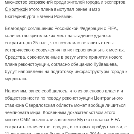
множество возражений
среди жителей города и экспертов.
С критикой
этого плана выступал ранее и мэр
Екатеринбурга Евгений Ройзман.
Благодаря соглашению Российской Федерации с FIFA,
количество зрительских мест на стадионе удалось
сократить до 35 тыс., что позволило оставить стены
исторического сооружения на их первоначальных местах.
Средства, сэкономленные в результате принятия нового
плана реконструкции, согласно обещанию Куйвашева,
будут направлены на подготовку инфраструктуры города к
мундиалю.
Напомним, ранее сообщалось, что из-за споров власти и
общественности по поводу реконструкции Центрального
стадиона Свердловская область может вообще лишиться
чемпионата мира. Косвенным доказательством этого
многие СМИ посчитали заявление Мутко о планах FIFA
сократить количество городов, в которых пройдут матчи, с
11 до девяти, как это было в Бразилии в 2014г., а стадионов