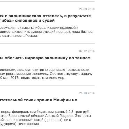
26.09.2019
я и экономическая оттепель, в результате
гибах» силовиков и судей
розвучали призывы к либерализации правовой и
димость изменить существующий порядок, когда бизнес
лекательность России.
07.12.2016
сы обогнать мировую экономику по темпам
егионов», в целом позитивно оценивают возможности
емпам роста мировую экономику. Соответствующую задачу
0 мая 2017г. подготовить комплекс мер.
28.10.2016
итательной точек зрения Минфин не
 перед федеральным бюджетом, равный 2,3 трлн руб.,
атор Воронежской области Алексей Гордеев. Эксперты
й шаг ни с экономической (денег нет), ни с
будущем») точек зрения.