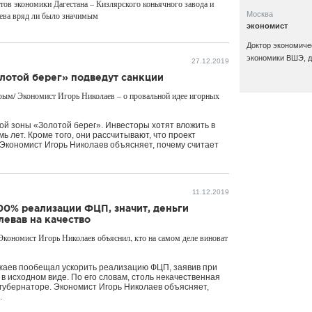
тов экономики Дагестана – Кизлярского коньячного завода и
ьева вряд ли было значимым
Москва
экономист
Доктор экономиче
экономики ВШЭ, д
27.12.2019
лотой берег» подведут санкции
рым/ Экономист Игорь Николаев – о провальной идее игорных
ной зоны «Золотой берег». Инвесторы хотят вложить в
мь лет. Кроме того, они рассчитывают, что проект
 Экономист Игорь Николаев объясняет, почему считает
11.12.2019
100% реализации ФЦП, значит, деньги
левав на качество
Экономист Игорь Николаев объяснил, кто на самом деле виноват
жаев пообещал ускорить реализацию ФЦП, заявив при
 в исходном виде. По его словам, столь некачественная
губернаторе. Экономист Игорь Николаев объясняет,
.