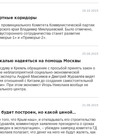
16.10.2015
ортные коридоры
о провинциального Комитета Коммунистической партии
рского края Владимир Миклушевский. Было отмечено,
вустороннего сотрудничества станет развитие
морье-1» и «Приморье-2».
25.09.2015
йкалью надеяться на помощь Москвы
сдуму и Кремль обращение с просьбой принять закон о
не неблагоприятной социально-экономической
 эксперты Андрей Максимов и Дмитрий Журавлёв видят
ния отношений с Китаем до создания самостоятельной
ли». При этом экономист Игорь Николаев вообще не
ального центра.
21.08.2015
 будет построен, но какой ценой…
того, что Крым наш», и откладывать его строительство
Журавлёв, комментируя заявление президента о сроках
 введен в эксплуатацию», – убежден зампред комитета ГД
олаев полагает, что денег на него не будут жалеть, как