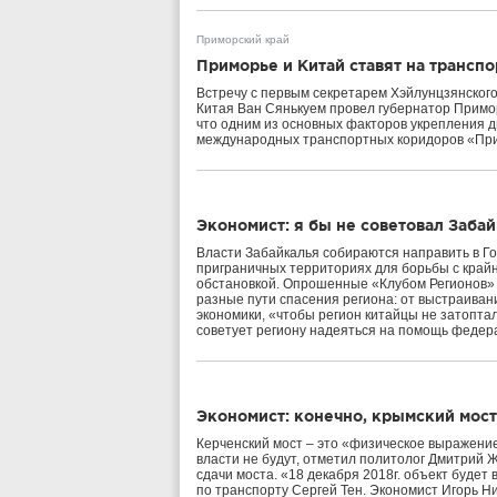
Приморский край
Приморье и Китай ставят на трансп
Встречу с первым секретарем Хэйлунцзянског
Китая Ван Сянькуем провел губернатор Примо
что одним из основных факторов укрепления д
международных транспортных коридоров «При
Экономист: я бы не советовал Заба
Власти Забайкалья собираются направить в Го
приграничных территориях для борьбы с край
обстановкой. Опрошенные «Клубом Регионов»
разные пути спасения региона: от выстраива
экономики, «чтобы регион китайцы не затопта
советует региону надеяться на помощь федер
Экономист: конечно, крымский мост
Керченский мост – это «физическое выражение 
власти не будут, отметил политолог Дмитрий 
сдачи моста. «18 декабря 2018г. объект будет
по транспорту Сергей Тен. Экономист Игорь Ник