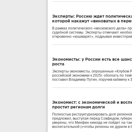
Эксперты: Россию ждет политическа
которой накажут «виноватых в пере
В рамках политического «московского дела» п
судебной системы. Эксперты отмечают необхо
откровенно «кошмарят», подрывая инвестприв
Экономисты: у России есть все шан
роста
Эксперты-экономисты, опрошенные «Клубом Р
российской экономики к 2025г. обогнать по т
поставил Владимир Путин, поручив кабмину к 3
Экономист: с экономической и восп
простит регионам долги
Полностью реструктуризировать долг регионов
предложил, выступая перед Совфедом, губерн
уверены, что Минфин никогда не пойдет на тако
воспитательной («чтобы регионы не дурили в 