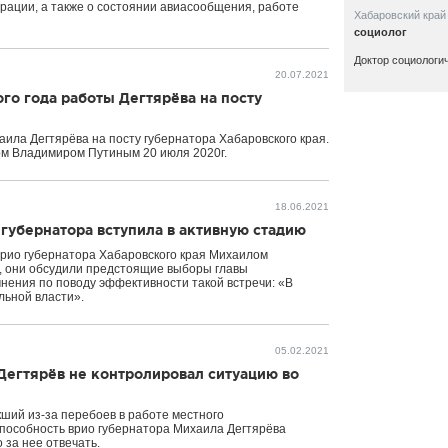
ерации, а также о состоянии авиасообщения, работе
Хабаровский край
социолог
Доктор социологи
20.07.2021
го года работы Дегтярёва на посту
ила Дегтярёва на посту губернатора Хабаровского края.
ом Владимиром Путиным 20 июля 2020г.
18.06.2021
губернатора вступила в активную стадию
врио губернатора Хабаровского края Михаилом
, они обсудили предстоящие выборы главы
нения по поводу эффективности такой встречи: «В
льной власти».
05.02.2021
Дегтярёв не контролировал ситуацию во
кший из-за перебоев в работе местного
пособность врио губернатора Михаила Дегтярёва
 за нее отвечать.