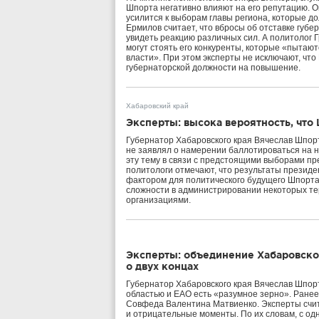
Шпорта негативно влияют на его репутацию. О
усилится к выборам главы региона, которые д
Ермилов считает, что вбросы об отставке губ
увидеть реакцию различных сил. А политолог Г
могут стоять его конкуренты, которые «пытаю
власти». При этом эксперты не исключают, чт
губернаторской должности на повышение.
Хабаровский край
Эксперты: высока вероятность, что
Губернатор Хабаровского края Вячеслав Шпорт,
не заявлял о намерении баллотироваться на н
эту тему в связи с предстоящими выборами пр
политологи отмечают, что результаты презид
фактором для политического будущего Шпорта.
сложности в администрировании некоторых т
организациями.
Эксперты: объединение Хабаровског
о двух концах
Губернатор Хабаровского края Вячеслав Шпорт
областью и ЕАО есть «разумное зерно». Ранее
Совфеда Валентина Матвиенко. Эксперты счит
и отрицательные моменты. По их словам, с одн