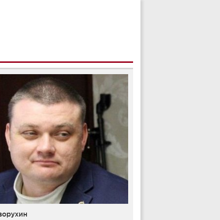
ворухин