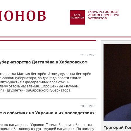
«КЛУБ РЕГИОНОВ»
РЕКОМЕНДУЕТ ПУЛ
ЭКСПЕРТОВ
21.07.2022
губернаторства Дегтярёва в Хабаровском
 края стал Михаил Дегтярёв. Итоги двухлетки Дегтярёв
 словам губернатора, за два года власти смогли
овить участие в федеральных проектах. А
блему оттока населения. Опрошенные «Клубом
ги «двухлетки» хабаровского губернатора.
28.02.2022
т о событиях на Украине и их последствиях:
из-за ситуации на Украине. Таким образом собираются
Григорий Го
ющими обстановку вокруг текущей ситуации». По номеру