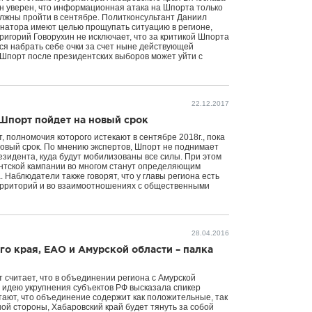
н уверен, что информационная атака на Шпорта только
олжны пройти в сентябре. Политконсультант Даниил
ернатора имеют целью прощупать ситуацию в регионе,
ригорий Говорухин не исключает, что за критикой Шпорта
тся набрать себе очки за счет ныне действующей
о Шпорт после президентских выборов может уйти с
22.12.2017
 Шпорт пойдет на новый срок
 полномочия которого истекают в сентябре 2018г., пока
овый срок. По мнению экспертов, Шпорт не поднимает
езидента, куда будут мобилизованы все силы. При этом
ентской кампании во многом станут определяющим
 Наблюдатели также говорят, что у главы региона есть
ерриторий и во взаимоотношениях с общественными
28.04.2016
о края, ЕАО и Амурской области – палка
 считает, что в объединении региона с Амурской
 идею укрупнения субъектов РФ высказала спикер
ают, что объединение содержит как положительные, так
ой стороны, Хабаровский край будет тянуть за собой