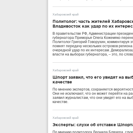
Хабаровский край
Политолог: часть жителей Хабаров
Владивосток как удар по их интере
В правительстве РФ, Администрации президе
губернатора Приморья Олега Кожемяко перенес
Политолог Григорий Говорухин, комментируя э
помнят передачу нескольких островов региона
очередной удар по их интересам. Деморализац
власти на выборах губернатора, – это, по слов
Хабаровский край
Шпорт заявил, что его увидят на выб
качестве
По мнению экспертов, сохраняется вероятность
Они не исключают, что он может перейти на р
заявил журналистам, что они увидят его на выб
качестве.
Хабаровский край
Эксперты: слухи об отставке Шпорт
По мнению политолога Леонида Бляхера, слухи