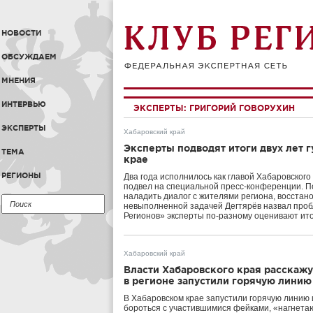
НОВОСТИ
ОБСУЖДАЕМ
МНЕНИЯ
ИНТЕРВЬЮ
ЭКСПЕРТЫ:
ГРИГОРИЙ ГОВОРУХИН
ЭКСПЕРТЫ
Хабаровский край
Эксперты подводят итоги двух лет 
ТЕМА
крае
РЕГИОНЫ
Два года исполнилось как главой Хабаровского
подвел на специальной пресс-конференции. По
наладить диалог с жителями региона, восстан
невыполненной задачей Дегтярёв назвал про
Регионов» эксперты по-разному оценивают ито
Хабаровский край
Власти Хабаровского края расскажу
в регионе запустили горячую линию
В Хабаровском крае запустили горячую линию 
бороться с участившимися фейками, «нагнета