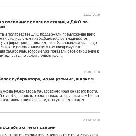
11.10.2018
ска воспримет перенос столицы ДФО во
сам
нта и полпредстве ДФО поддержали предложение врио
ти столицу округа из Хабаровска во Владивосток.
ту информацию, напомнил, что в Хабаровском крае еще
 Китаю, и новую инициативу там воспримут как
ия хабаровчан, которые уже показали свое отношение к
ам эксперта, не самая лучшая идея.
19.04.2018
орах губернатора, но не уточнил, в каком
 ухода губернатора Хабаровского края со своего поста.
аботу в федеральные органы власти. При этом сам Шпорт
орах главы региона, правда, не уточнил, в каком
02.03.2018
а ослабляют его позиции
 об отставке губернатора Хабаровского края Вячеслава