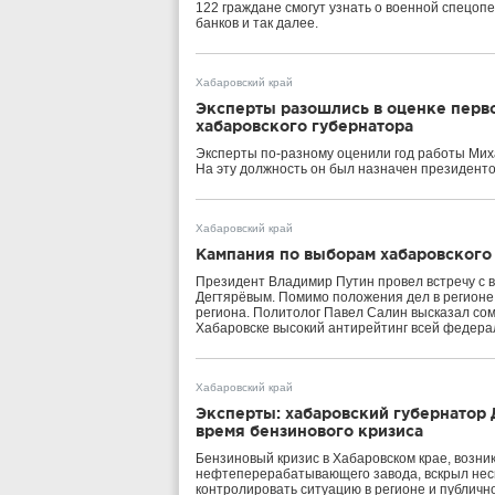
122 граждане смогут узнать о военной спецоп
банков и так далее.
Хабаровский край
Эксперты разошлись в оценке перво
хабаровского губернатора
Эксперты по-разному оценили год работы Миха
На эту должность он был назначен президент
Хабаровский край
Кампания по выборам хабаровского 
Президент Владимир Путин провел встречу с 
Дегтярёвым. Помимо положения дел в регионе
региона. Политолог Павел Салин высказал сом
Хабаровске высокий антирейтинг всей федера
Хабаровский край
Эксперты: хабаровский губернатор 
время бензинового кризиса
Бензиновый кризис в Хабаровском крае, возни
нефтеперерабатывающего завода, вскрыл нес
контролировать ситуацию в регионе и публично