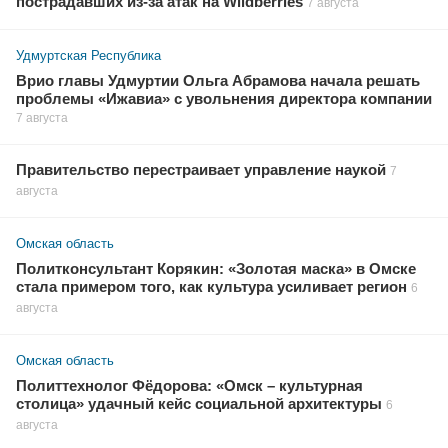
пострадавших из-за атак на Wildberries
7 августа
Удмуртская Республика
Врио главы Удмуртии Ольга Абрамова начала решать
проблемы «Ижавиа» с увольнения директора компании
7 августа
Правительство перестраивает управление наукой
7
августа
Омская область
Политконсультант Корякин: «Золотая маска» в Омске
стала примером того, как культура усиливает регион
6
августа
Омская область
Политтехнолог Фёдорова: «Омск – культурная
столица» удачный кейс социальной архитектуры
6
августа