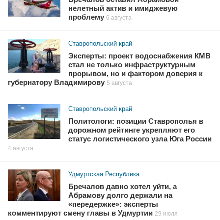
нелетный актив и имиджевую
проблему
6 августа
Ставропольский край
Эксперты: проект водоснабжения КМВ
стал не только инфраструктурным
прорывом, но и фактором доверия к
губернатору Владимирову
5 августа
Ставропольский край
Политологи: позиции Ставрополья в
дорожном рейтинге укрепляют его
статус логистического узла Юга России
4 августа
Удмуртская Республика
Бречалов давно хотел уйти, а
Абрамову долго держали на
«передержке»: эксперты
комментируют смену главы в Удмуртии
29 июля