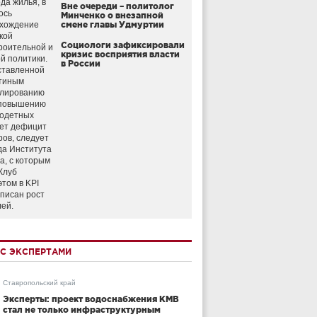
да жилья, в
Вне очереди – политолог
ось
Минченко о внезапной
схождение
смене главы Удмуртии
кой
Социологи зафиксировали
роительной и
кризис восприятия власти
й политики.
в России
ставленной
тиным
улированию
 повышению
годетных
ет дефицит
ров, следует
да Института
а, с которым
Клуб
этом в KPI
аписан рост
лей.
С ЭКСПЕРТАМИ
Ставропольский край
Эксперты: проект водоснабжения КМВ
стал не только инфраструктурным