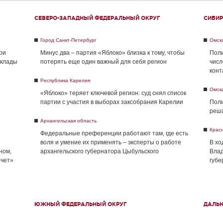
СЕВЕРО-ЗАПАДНЫЙ ФЕДЕРАЛЬНЫЙ ОКРУГ
СИБИР
Город Санкт-Петербург
Омск
ри
Минус два – партия «Яблоко» близка к тому, чтобы
Поли
склады
потерять еще один важный для себя регион
числ
конт
Республика Карелия
Омск
«Яблоко» теряет ключевой регион: суд снял список
партии с участия в выборах заксобрания Карелии
Поли
реша
Архангельская область
Крас
Федеральные преференции работают там, где есть
воля и умение их применять – эксперты о работе
В хо
ном,
архангельского губернатора Цыбульского
Влад
ечет»
губе
ЮЖНЫЙ ФЕДЕРАЛЬНЫЙ ОКРУГ
ДАЛЬ