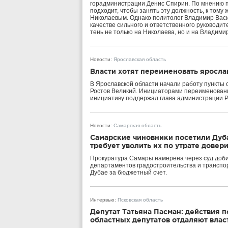
горадминистрации Денис Спирин. По мнению 
подходит, чтобы занять эту должность, к тому
Николаевым. Однако политолог Владимир Васил
качестве сильного и ответственного руководит
тень не только на Николаева, но и на Владим
Новости
:
Ярославская область
Власти хотят переименовать яросла
В Ярославской области начали работу пункты 
Ростов Великий. Инициаторами переименовани
инициативу поддержал глава администрации Р
Новости
:
Самарская область
Самарские чиновники посетили Дуба
требует уволить их по утрате довер
Прокуратура Самары намерена через суд доби
департаментов градостроительства и транспор
Дубае за бюджетный счет.
Интервью
:
Псковская область
Депутат Татьяна Пасман: действия 
областных депутатов отдаляют влас