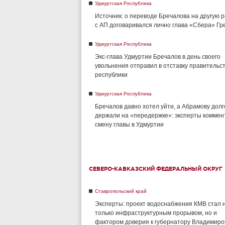
Удмуртская Республика
Источник: о переводе Бречалова на другую 
с АП договаривался лично глава «Сбера» Г
Удмуртская Республика
Экс-глава Удмуртии Бречалов в день своего
увольнения отправил в отставку правительс
республики
Удмуртская Республика
Бречалов давно хотел уйти, а Абрамову долг
держали на «передержке»: эксперты комме
смену главы в Удмуртии
СЕВЕРО-КАВКАЗСКИЙ ФЕДЕРАЛЬНЫЙ ОКРУГ
Ставропольский край
Эксперты: проект водоснабжения КМВ стал 
только инфраструктурным прорывом, но и
фактором доверия к губернатору Владимиро