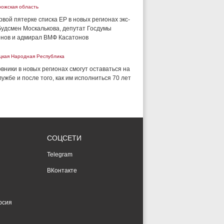
рожская область
рвой пятерке списка ЕР в новых регионах экс-
удсмен Москалькова, депутат Госдумы
нов и адмирал ВМФ Касатонов
цкая Народная Республика
вники в новых регионах смогут оставаться на
лужбе и после того, как им исполниться 70 лет
СОЦСЕТИ
Telegram
ВКонтакте
рсия