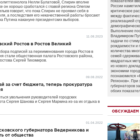
показателей вво
политтехнолога Нелли Булатовой, Спирин вполне
России наметил
 же он хорошо сработался с главой региона Олегом
ьев говорит, что пока Спирин не проявил себя в
критическое ра
еля, а последствия его некачественной работы бросают
между фактичес
ира Путина накануне президентских выборов.
реализацией ст
демографическо
Выполнение по
Владимиром Пу
11.08.2023
задачи по стим
вский Ростов в Ростов Великий
рождаемости и
количества мно
сбора подписей за переименования города Ростов в
я стали общественная палата Ростовского района,
семей сдержива
остова Сергей Тихомиров.
квадратных мет
из нового докла
экономики город
познакомился «
09.08.2022
Регионов». При 
й за счет бюджета, теперь прокуратура
губернаторов з
ия
обоих показате
ться увольнения руководителей городских
та Сергея Шанова и Сергея Маркина из-за их отдыха в
ОБСУЖДАЕМ 
01.04.2022
псковского губернатора Ведерникова и
ть от общества