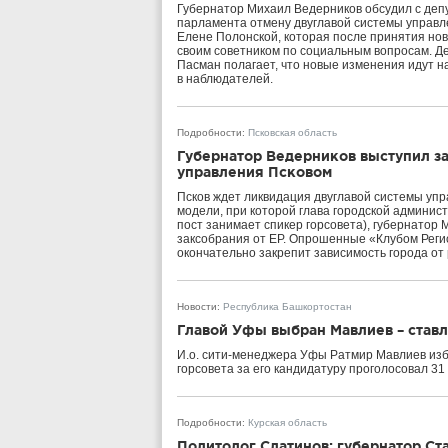
Губернатор Михаил Ведерников обсудил с деп
парламента отмену двуглавой системы управле
Елене Полонской, которая после принятия нов
своим советником по социальным вопросам. Де
Пасман полагает, что новые изменения идут н
в наблюдателей.
Подробности
:
Псковская область
Губернатор Ведерников выступил за
управления Псковом
Псков ждет ликвидация двуглавой системы упр
модели, при которой глава городской админис
пост занимает спикер горсовета), губернатор
заксобрания от ЕР. Опрошенные «Клубом Регио
окончательно закрепит зависимость города от
Новости
:
Республика Башкортостан
Главой Уфы выбран Мавлиев – став
И.о. сити-менеджера Уфы Ратмир Мавлиев изб
горсовета за его кандидатуру проголосовал 31
Подробности
:
Курская область
Политолог Слатинов: губернатор Ст