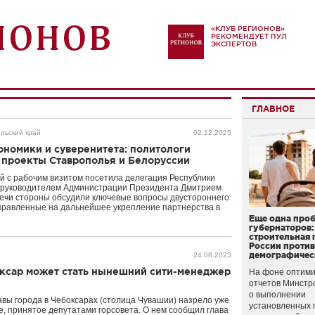
«КЛУБ РЕГИОНОВ»
РЕКОМЕНДУЕТ ПУЛ
ЭКСПЕРТОВ
ГЛАВНОЕ
льский край
02.12.2025
номики и суверенитета: политологи
 проекты Ставрополья и Белоруссии
й с рабочим визитом посетила делегация Республики
с руководителем Администрации Президента Дмитрием
речи стороны обсудили ключевые вопросы двустороннего
правленные на дальнейшее укрепление партнерства в
Еще одна про
губернаторов:
строительная 
России проти
демографичес
24.08.2023
ксар может стать нынешний сити-менеджер
На фоне оптими
отчетов Минстр
о выполнении
вы города в Чебоксарах (столица Чувашии) назрело уже
установленных 
е, принятое депутатами горсовета. О нем сообщил глава