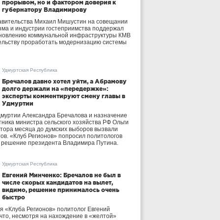
прорывом, но и фактором доверия к
губернатору Владимирову
авительства Михаил Мишустин на совещании
зма и индустрии гостеприимства поддержал
бновлению коммунальной инфраструктуры КМВ
ельству проработать модернизацию системы
Удмуртская Республика
Бречалов давно хотел уйти, а Абрамову
долго держали на «передержке»:
эксперты комментируют смену главы в
Удмуртии
дмуртии Александра Бречалова и назначение
тника министра сельского хозяйства РФ Ольги
тора месяца до думских выборов вызвали
тов. «Клуб Регионов» попросил политологов
е решение президента Владимира Путина.
Удмуртская Республика
Евгений Минченко: Бречалов не был в
числе скорых кандидатов на вылет,
видимо, решение принималось очень
быстро
я «Клуба Регионов» политолог Евгений
 что, несмотря на нахождение в «желтой»