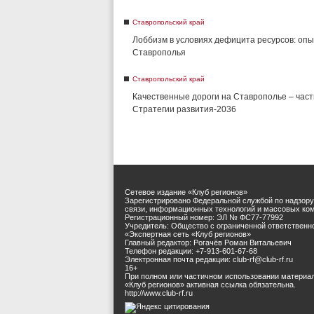
Ставропольский край
Лоббизм в условиях дефицита ресурсов: опы
Ставрополья
Ставропольский край
Качественные дороги на Ставрополье – част
Стратегии развития-2036
Сетевое издание «Клуб регионов»
Зарегистрировано Федеральной службой по надзору
связи, информационных технологий и массовых ко
Регистрационный номер: ЭЛ № ФС77-77992
Учредитель: Общество с ограниченной ответственн
«Экспертная сеть «Клуб регионов»
Главный редактор: Рогачёв Роман Витальевич
Телефон редакции: +7-913-601-67-68
Электронная почта редакции: club-rf@club-rf.ru
16+
При полном или частичном использовании материа
«Клуб регионов» активная ссылка обязательна.
http://www.club-rf.ru