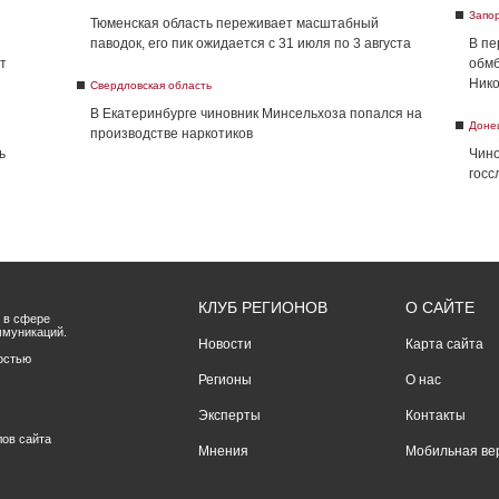
Запо
Тюменская область переживает масштабный
паводок, его пик ожидается с 31 июля по 3 августа
В пе
т
обмб
Нико
Свердловская область
В Екатеринбурге чиновник Минсельхоза попался на
Доне
производстве наркотиков
ь
Чино
госс
КЛУБ РЕГИОНОВ
О САЙТЕ
 в сфере
ммуникаций.
Новости
Карта сайта
остью
Регионы
О нас
Эксперты
Контакты
лов сайта
Мнения
Мобильная ве