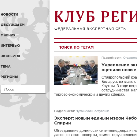
НОВОСТИ
ОБСУЖДАЕМ
МНЕНИЯ
ИНТЕРВЬЮ
ПОИСК ПО ТЕГАМ
ЭКСПЕРТЫ
Подробности
:
Ставропо
Укрепление эко
ТЕМА
оценили новые
РЕГИОНЫ
Ставропольский кра
Беларусь во главе 
Крутым. В ходе вст
сотрудничества, на
торгово-экономической и других сферах.
Подробности
:
Чувашская Республика
Эксперт: новым единым мэром Чебо
Спирин
Объединение должности сити-менеджера и гла
давно, говорят эксперты, комментируя решени