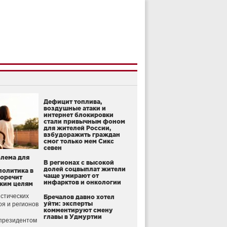
Дефицит топлива,
воздушные атаки и
интернет блокировки
стали привычным фоном
для жителей России,
взбудоражить граждан
смог только мем Сикс
севен
блема для
В регионах с высокой
долей соцвыплат жители
политика в
чаще умирают от
воречит
инфарктов и онкологии
ким целям
стических
Бречалов давно хотел
уйти: эксперты
оя и регионов
комментируют смену
главы в Удмуртии
президентом