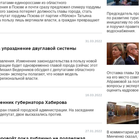
утатами-единороссами из областного
ния в Пскове и почти сразу предложил спикеру гордумы
ого закона потеряет должность главы города, стать
Председатель пр
путат гордумы Пскова от партии «Яблоко» Татьяна
по развитию тури
а пользу лишь вертикали власти, а граждан превращают
инициативу по о
и поручил правит
водоснабжения.
31.03.2022
 упразднение двуглавой системы
авления. Изменение законодательства в пользу новой
трации будет одновременно главой города (сейчас этот
 Михаил Ведерников обсудил с депутатами областного
Отставка главы У
нов» эксперты полагают, что новая модель
на его место сове
 региональной власти.
Абрамовой за пол
вопросы у экспер
оценить кадрово
16.03.2022
ленник губернатора Хабирова
ран главой городской администрации. На заседании
 депутат, двое высказались против.
27.01.2022
В комментарии дл
Минченко сказал,
аровойт пока публично не поддержал