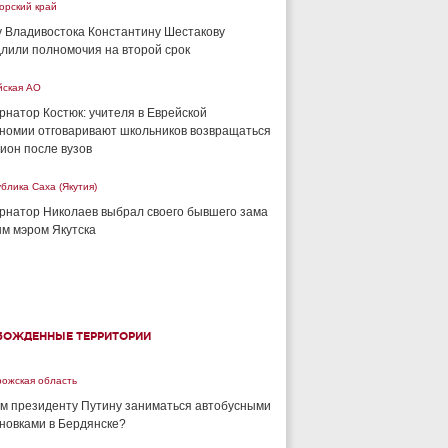
орский край
 Владивостока Константину Шестакову
лили полномочия на второй срок
йская АО
рнатор Костюк: учителя в Еврейской
номии отговаривают школьников возвращаться
гион после вузов
блика Саха (Якутия)
рнатор Николаев выбрал своего бывшего зама
м мэром Якутска
БОЖДЕННЫЕ ТЕРРИТОРИИ
рожская область
м президенту Путину заниматься автобусными
новками в Бердянске?