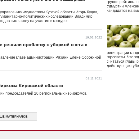
группе рейтинга п
Удмуртии Алексан
кандидатов на вы
 управлению имуществом Курской области Игорь Куцак,
 гуманитарно-политических исследований Владимир
одавших заявку на участие в конкурсе.
19.01.2022
е решили проблему с уборкой снега в
регистрации канд
горсоветы. Что ж
тавление главе администрации Рязани Елене Сорокиной
считаться главы р
действующих губ
01.11.2021
биркома Кировской области
ии председателей 20 региональных избиркомов,
.
ШЕ МАТЕРИАЛОВ