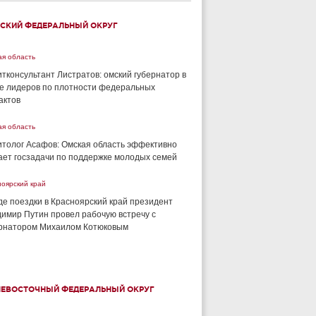
СКИЙ ФЕДЕРАЛЬНЫЙ ОКРУГ
ая область
тконсультант Листратов: омский губернатор в
е лидеров по плотности федеральных
актов
ая область
толог Асафов: Омская область эффективно
ет госзадачи по поддержке молодых семей
ноярский край
де поездки в Красноярский край президент
имир Путин провел рабочую встречу с
рнатором Михаилом Котюковым
НЕВОСТОЧНЫЙ ФЕДЕРАЛЬНЫЙ ОКРУГ