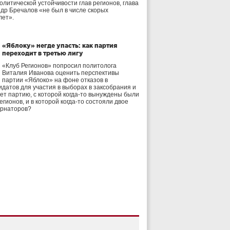
олитической устойчивости глав регионов, глава
др Бречалов «не был в числе скорых
лет».
«Яблоку» негде упасть: как партия
переходит в третью лигу
«Клуб Регионов» попросил политолога
Виталия Иванова оценить перспективы
партии «Яблоко» на фоне отказов в
идатов для участия в выборах в заксобрания и
дет партию, с которой когда-то вынуждены были
егионов, и в которой когда-то состояли двое
ернаторов?