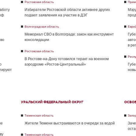
Ростовская область
Прим
работу
Избиратели Ростовской области активнее других
Мэру
реф
подают заявления на участие в ДЭГ
прод
Волгоградская область
Евре
Мемориал СВО в Волгограде: закон как инструмент
Губе
тво
консолидации
авто
в ре
Ростовская область
Респу
В Ростове-на-Дону готовился теракт на военном
о
аэродроме «Ростов-Центральный»
Губе
нтируют
новы
УРАЛЬСКИЙ ФЕДЕРАЛЬНЫЙ ОКРУГ
ОСВО
Тюменская область
Запо
не
Жители Тюмени выстраиваются в очереди за водой
Заче
оста
ву
Тюменская область