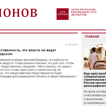
«КЛУБ РЕГИОНОВ»
РЕКОМЕНДУЕТ ПУЛ
ЭКСПЕРТОВ
ГЛАВНОЕ
04.08.2020
твенность, что власти не ведут
ердском
авников сообщил жителям Бердска, что работы по
 ведутся. Глава региона пояснил, что для того, чтобы
 общественные слушания. «Могу сказать, что даже к
то кто-то уже приступил к строительству, не
нул, что представители общественности будут
Еще одна про
площадки для размещения объекта в сфере обращения с
губернаторов:
строительная 
России проти
демографичес
На фоне оптими
отчетов Минстр
о выполнении
установленных 