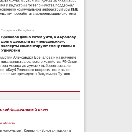
авительства Михаил Мишустин на совещании
зма и индустрии гостеприимства поддержал
бновлению коммунальной инфраструктуры КМВ
ельству проработать модернизацию системы
Удмуртская Республика
Бречалов давно хотел уйти, а Абрамову
долго держали на «передержке»:
эксперты комментируют смену главы в
Удмуртии
дмуртии Александра Бречалова и назначение
тника министра сельского хозяйства РФ Ольги
тора месяца до думских выборов вызвали
тов. «Клуб Регионов» попросил политологов
е решение президента Владимира Путина.
СКИЙ ФЕДЕРАЛЬНЫЙ ОКРУГ
ая область
тконсультант Корякин: «Золотая маска» в