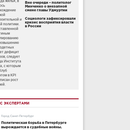
да жилья, в
Вне очереди – политолог
ось
Минченко о внезапной
схождение
смене главы Удмуртии
кой
Социологи зафиксировали
роительной и
кризис восприятия власти
й политики.
в России
ставленной
тиным
улированию
 повышению
годетных
ет дефицит
ров, следует
да Института
а, с которым
Клуб
этом в KPI
аписан рост
лей.
С ЭКСПЕРТАМИ
Город Санкт-Петербург
Политическая борьба в Петербурге
вырождается в судебные войны.