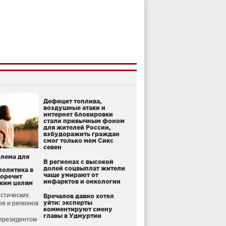
Дефицит топлива,
воздушные атаки и
интернет блокировки
стали привычным фоном
для жителей России,
взбудоражить граждан
смог только мем Сикс
севен
блема для
В регионах с высокой
долей соцвыплат жители
политика в
чаще умирают от
воречит
инфарктов и онкологии
ким целям
стических
Бречалов давно хотел
уйти: эксперты
оя и регионов
комментируют смену
главы в Удмуртии
президентом