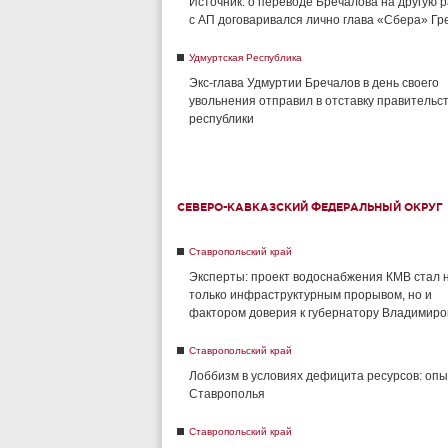
Источник: о переводе Бречалова на другую 
с АП договаривался лично глава «Сбера» Г
Удмуртская Республика
Экс-глава Удмуртии Бречалов в день своего
увольнения отправил в отставку правительс
республики
СЕВЕРО-КАВКАЗСКИЙ ФЕДЕРАЛЬНЫЙ ОКРУГ
Ставропольский край
Эксперты: проект водоснабжения КМВ стал 
только инфраструктурным прорывом, но и
фактором доверия к губернатору Владимиро
Ставропольский край
Лоббизм в условиях дефицита ресурсов: опы
Ставрополья
Ставропольский край