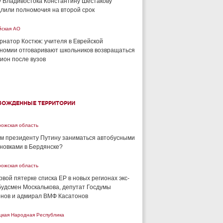
 Владивостока Константину Шестакову
лили полномочия на второй срок
йская АО
рнатор Костюк: учителя в Еврейской
номии отговаривают школьников возвращаться
гион после вузов
БОЖДЕННЫЕ ТЕРРИТОРИИ
рожская область
м президенту Путину заниматься автобусными
новками в Бердянске?
рожская область
рвой пятерке списка ЕР в новых регионах экс-
удсмен Москалькова, депутат Госдумы
нов и адмирал ВМФ Касатонов
цкая Народная Республика