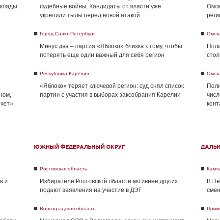
склады
судебные войны. Кандидаты от власти уже
Омск
укрепили тылы перед новой атакой
реги
Город Санкт-Петербург
Омск
Минус два – партия «Яблоко» близка к тому, чтобы
Поли
потерять еще один важный для себя регион
стол
Республика Карелия
Омск
«Яблоко» теряет ключевой регион: суд снял список
Поли
ном,
партии с участия в выборах заксобрания Карелии
числ
ечет»
конт
ЮЖНЫЙ ФЕДЕРАЛЬНЫЙ ОКРУГ
ДАЛЬ
Ростовская область
Камча
в и
Избиратели Ростовской области активнее других
В Пе
подают заявления на участие в ДЭГ
смен
Волгоградская область
Прим