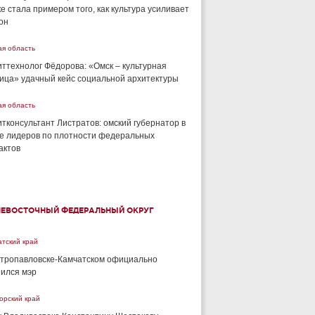
е стала примером того, как культура усиливает
он
ая область
ттехнолог Фёдорова: «Омск – культурная
ица» удачный кейс социальной архитектуры
ая область
тконсультант Листратов: омский губернатор в
е лидеров по плотности федеральных
актов
НЕВОСТОЧНЫЙ ФЕДЕРАЛЬНЫЙ ОКРУГ
тский край
тропавловске-Камчатском официально
ился мэр
орский край