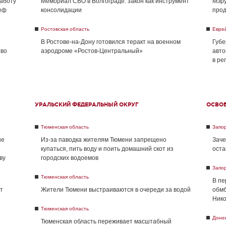
работу
Мемориал СВО в Волгограде: закон как инструмент
Мэру
реф
консолидации
прод
Ростовская область
Евре
В Ростове-на-Дону готовился теракт на военном
Губе
тво
аэродроме «Ростов-Центральный»
авто
в ре
УРАЛЬСКИЙ ФЕДЕРАЛЬНЫЙ ОКРУГ
ОСВО
Тюменская область
Запо
не
Из-за паводка жителям Тюмени запрещено
Заче
купаться, пить воду и поить домашний скот из
оста
ву
городских водоемов
Запо
Тюменская область
В пе
т
Жители Тюмени выстраиваются в очереди за водой
обмб
Нико
Тюменская область
Доне
Тюменская область переживает масштабный