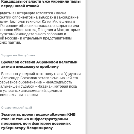
Кандидаты от власти уже укрепили тылы
перед новой атакой
идаты в Петербурге готовятся к волне
 снятии оппонентов на выборах в заксобрание
осдуму. Так политтехнолог Юлия Милешкина в
 Регионов» объяснила массовое закрытие или
аналов «ВКонтакте», Telegram и Max, которые
утатам Законодательного собрания и
ой России» и отдельным представителям
ских партий.
Удмуртская Республика
Бречалов оставил Абрамовой нелетный
актив и имиджевую проблему
Внезапно ушедший в отставку глава Удмуртии
Александр Бречалов оставил сменившей его
 серьезное обременение – необходимость
дальнейшей судьбой «Ижавиа», которая пока
ло успешных авиакомпаний, целиком
егиональным властям.
Ставропольский край
Эксперты: проект водоснабжения КМВ
стал не только инфраструктурным
прорывом, но и фактором доверия к
губернатору Владимирову