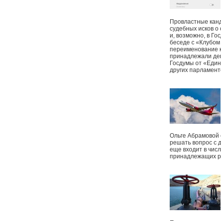
Провластные канд
судебных исков о
и, возможно, в Г
беседе с «Клубом
переименование к
принадлежали деп
Госдумы от «Един
других парламент
Ольге Абрамовой
решать вопрос с 
еще входит в чис
принадлежащих р