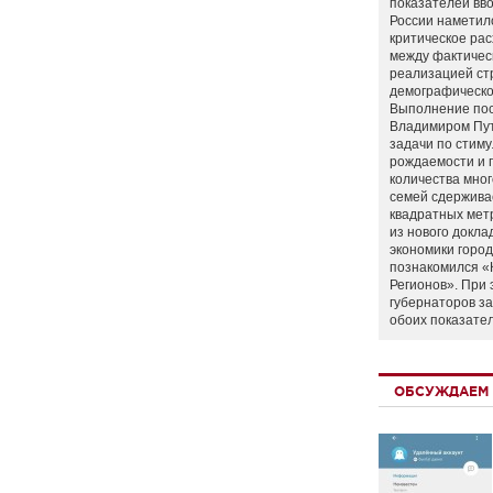
показателей вво
России наметил
критическое ра
между фактичес
реализацией ст
демографическо
Выполнение по
Владимиром Пу
задачи по стим
рождаемости и
количества мно
семей сдержива
квадратных мет
из нового докла
экономики город
познакомился «
Регионов». При 
губернаторов з
обоих показате
ОБСУЖДАЕМ 