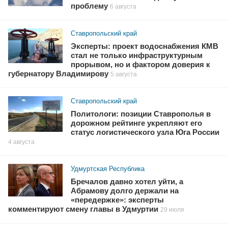
проблему
6 августа
Ставропольский край
Эксперты: проект водоснабжения КМВ
стал не только инфраструктурным
прорывом, но и фактором доверия к
губернатору Владимирову
5 августа
Ставропольский край
Политологи: позиции Ставрополья в
дорожном рейтинге укрепляют его
статус логистического узла Юга России
4 августа
Удмуртская Республика
Бречалов давно хотел уйти, а
Абрамову долго держали на
«передержке»: эксперты
комментируют смену главы в Удмуртии
29 июля