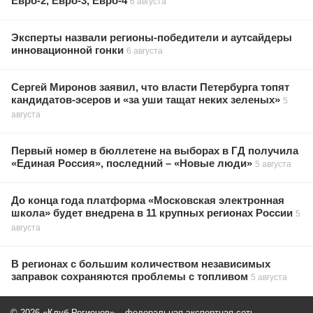
Евро-2, Евро-3, Евро-4
6 августа
Эксперты назвали регионы-победители и аутсайдеры
инновационной гонки
6 августа
Сергей Миронов заявил, что власти Петербурга топят
кандидатов-эсеров и «за уши тащат неких зеленых»
5
августа
Первый номер в бюллетене на выборах в ГД получила
«Единая Россия», последний – «Новые люди»
5 августа
До конца года платформа «Московская электронная
школа» будет внедрена в 11 крупных регионах России
5
августа
В регионах с большим количеством независимых
заправок сохраняются проблемы с топливом
5 августа
© 2026 «Клуб Регионов» – федеральная экспертная сеть.