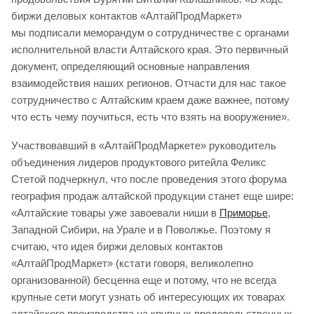
биржи деловых контактов «АлтайПродМаркет»
мы подписали меморандум о сотрудничестве с органами
исполнительной власти Алтайского края. Это первичный
документ, определяющий основные направления
взаимодействия наших регионов. Отчасти для нас такое
сотрудничество с Алтайским краем даже важнее, потому
что есть чему поучиться, есть что взять на вооружение».
Участвовавший в «АлтайПродМаркете» руководитель
объединения лидеров продуктового ритейла Феликс
Стетой подчеркнул, что после проведения этого форума
география продаж алтайской продукции станет еще шире:
«Алтайские товары уже завоевали ниши в
Приморье
,
Западной Сибири, на Урале и в Поволжье. Поэтому я
считаю, что идея биржи деловых контактов
«АлтайПродМаркет» (кстати говоря, великолепно
организованной) бесценна еще и потому, что не всегда
крупные сети могут узнать об интересующих их товарах
алтайского производства на крупных продовольственных