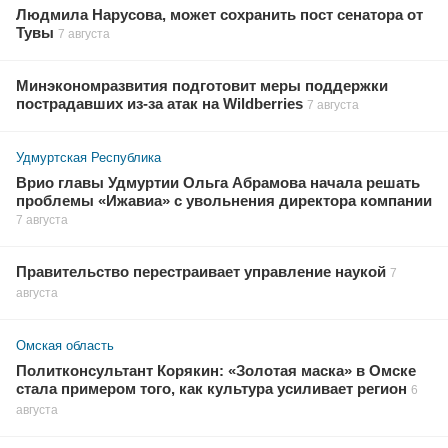
Людмила Нарусова, может сохранить пост сенатора от
Тувы
7 августа
Минэкономразвития подготовит меры поддержки
пострадавших из-за атак на Wildberries
7 августа
Удмуртская Республика
Врио главы Удмуртии Ольга Абрамова начала решать
проблемы «Ижавиа» с увольнения директора компании
7 августа
Правительство перестраивает управление наукой
7
августа
Омская область
Политконсультант Корякин: «Золотая маска» в Омске
стала примером того, как культура усиливает регион
6
августа