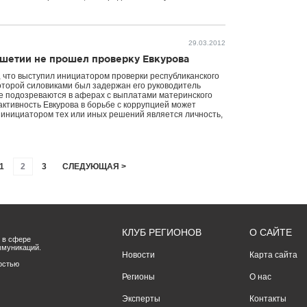
29.03.2012
шетии не прошел проверку Евкурова
 что выступил инициатором проверки республиканского
оторой силовиками был задержан его руководитель
е подозреваются в аферах с выплатами материнского
активность Евкурова в борьбе с коррупцией может
 инициатором тех или иных решений является личность,
1
2
3
СЛЕДУЮЩАЯ >
КЛУБ РЕГИОНОВ
О САЙТЕ
 в сфере
ммуникаций.
Новости
Карта сайта
остью
Регионы
О нас
Эксперты
Контакты