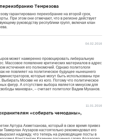
т переизбранию Темрезова
зову гарантировано переизбрание на второй срок,
ты. При этом они отмечают, что в регионе действует
ующему руководству республики групп, включая клан
ева.
04.02.2016
дыров может намеренно провоцировать либеральную
ес. Массовое появление критических материалов в адрес
ом истечения его полномочий. Однако политологи
икак не повлияет на политическое будущее нынешнего
администраторов, которые могут быть использованы при
 Выбирать Москве не из кого. Потому что политическое
пных фигур. А отсутствие выбора является минусом для
 свободы маневра», – считает политолог Вадим Муханов.
11.01.2016
оохранителям «собирать чемоданы»,
етии Артура Ахметханова, который в свое время привез
ики Тамерлан Агузаров настоятельно рекомендовал его
выразил надежду, что теперь на руководящие посты в
вказовед Константин Казенин расценил слова Агузарова