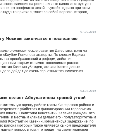
и своего влияния на региональные силовые структуры.
гионе нет конфликта «свой – чужой», однако при этом
о откуда-то приехал, тянет за собой первого, второго,
07.09.2015
з у Москвы закончатся в последнюю
циально-экономическое развитие Дагестана, вряд ли
 «Клубом Регионов» эксперты. По словам Вадима
альных преобразований и реформ, действия
диционным старым взаимоотношениям в рамках
тантин Казенин убежден, что «на Кавказ деньги
ли дело дойдет до очень серьезных экономических
03.08.2015
им» делает Абдулатипова хромой уткой
ложительную оценку работе главы Кизлярского района и
дозревает в убийствах и финансировании терроризма.
ния власти. Политолог Константин Калачёв убежден, что
телям, и местным кланам делает его «полуавторитетным
итолог Константин Казенин, комментируя задержание по
го района (который также является сыном председателя
главный вопрос в том, что придет на смену клановой