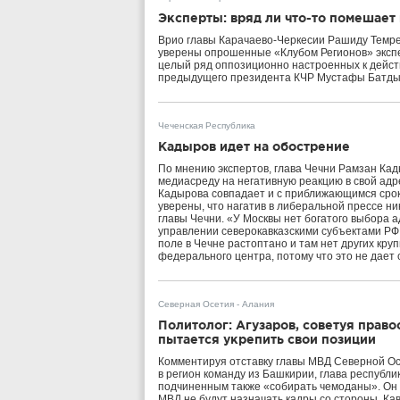
Эксперты: вряд ли что-то помешае
Врио главы Карачаево-Черкесии Рашиду Темре
уверены опрошенные «Клубом Регионов» экспер
целый ряд оппозиционно настроенных к действ
предыдущего президента КЧР Мустафы Батды
Чеченская Республика
Кадыров идет на обострение
По мнению экспертов, глава Чечни Рамзан Ка
медиасреду на негативную реакцию в свой адр
Кадырова совпадает и с приближающимся срок
уверены, что нагатив в либеральной прессе н
главы Чечни. «У Москвы нет богатого выбора 
управлении северокавказскими субъектами РФ.
поле в Чечне растоптано и там нет других кру
федерального центра, потому что это не дает
Северная Осетия - Алания
Политолог: Агузаров, советуя прав
пытается укрепить свои позиции
Комментируя отставку главы МВД Северной Ос
в регион команду из Башкирии, глава республ
подчиненным также «собирать чемоданы». Он 
МВД не будут назначать кадры со стороны. Ка