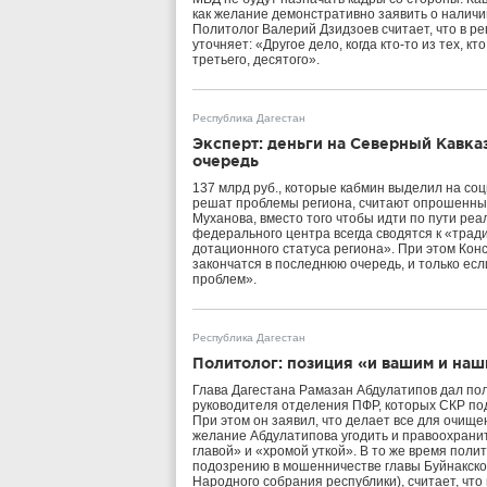
как желание демонстративно заявить о наличи
Политолог Валерий Дзидзоев считает, что в ре
уточняет: «Другое дело, когда кто-то из тех, кт
третьего, десятого».
Республика Дагестан
Эксперт: деньги на Северный Кавка
очередь
137 млрд руб., которые кабмин выделил на со
решат проблемы региона, считают опрошенные
Муханова, вместо того чтобы идти по пути ре
федерального центра всегда сводятся к «тра
дотационного статуса региона». При этом Конс
закончатся в последнюю очередь, и только ес
проблем».
Республика Дагестан
Политолог: позиция «и вашим и наш
Глава Дагестана Рамазан Абдулатипов дал по
руководителя отделения ПФР, которых СКР по
При этом он заявил, что делает все для очище
желание Абдулатипова угодить и правоохрани
главой» и «хромой уткой». В то же время пол
подозрению в мошенничестве главы Буйнакско
Народного собрания республики), считает, что 