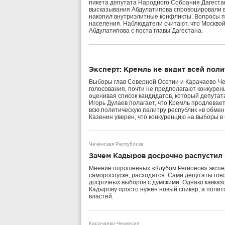
пикета депутата Народного Собрания Дагеста
высказывания Абдулатипова спровоцировали вс
накопил внутриэлитные конфликты. Вопросы по
населения. Наблюдатели считают, что Москвой
Абдулатипова с поста главы Дагестана.
Эксперт: Кремль не видит всей пол
Выборы глав Северной Осетии и Карачаево-Че
голосования, почти не предполагают конкурен
оценивая список кандидатов, который депутат
Игорь Дулаев полагает, что Кремль продлевае
всю политическую палитру республик «в обмен
Казенин уверен, что конкуренцию на выборы 
Чеченская Республика
Зачем Кадыров досрочно распустил
Мнение опрошенных «Клубом Регионов» экспер
самороспуске, расходятся. Сами депутаты гов
досрочных выборов с думскими. Однако кавказ
Кадырову просто нужен новый спикер, а полит
властей.
Карачаево-Черкесия