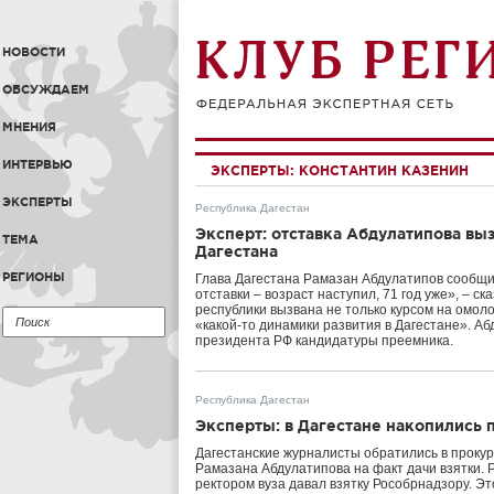
НОВОСТИ
ОБСУЖДАЕМ
МНЕНИЯ
ИНТЕРВЬЮ
ЭКСПЕРТЫ:
КОНСТАНТИН КАЗЕНИН
ЭКСПЕРТЫ
Республика Дагестан
Эксперт: отставка Абдулатипова выз
ТЕМА
Дагестана
РЕГИОНЫ
Глава Дагестана Рамазан Абдулатипов сообщил
отставки – возраст наступил, 71 год уже», – с
республики вызвана не только курсом на омоло
«какой-то динамики развития в Дагестане». А
президента РФ кандидатуры преемника.
Республика Дагестан
Эксперты: в Дагестане накопились 
Дагестанские журналисты обратились в прокур
Рамазана Абдулатипова на факт дачи взятки. 
ректором вуза давал взятку Рособрнадзору. Э