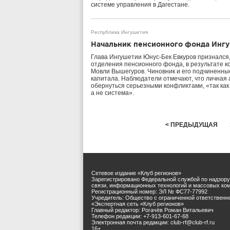
системе управления в Дагестане.
Республика Ингушетия
Начальник пенсионного фонда Ингу
Глава Ингушетии Юнус-Бек Евкуров признался,
отделения пенсионного фонда, в результате к
Мовли Вышегуров. Чиновник и его подчиненны
капитала. Наблюдатели отмечают, что личная 
обернуться серьезными конфликтами, «так как
а не система».
< ПРЕДЫДУЩАЯ
Сетевое издание «Клуб регионов»
Зарегистрировано Федеральной службой по надзору
связи, информационных технологий и массовых ко
Регистрационный номер: ЭЛ № ФС77-77992
Учредитель: Общество с ограниченной ответственн
«Экспертная сеть «Клуб регионов»
Главный редактор: Рогачёв Роман Витальевич
Телефон редакции: +7-913-601-67-68
Электронная почта редакции: club-rf@club-rf.ru
16+