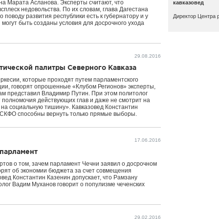
на Марата Асланова. Эксперты считают, что
кавказовед
плеск недовольства. По их словам, глава Дагестана
 поводу развития республики есть к губернатору и у
Директор Центра
 могут быть созданы условия для досрочного ухода
29.08.2016
итической палитры Северного Кавказа
ркесии, которые проходят путем парламентского
ции, говорят опрошенные «Клубом Регионов» эксперты,
ам представил Владимир Путин. При этом политолог
т полномочия действующих глав и даже не смотрит на
 на социальную тишину». Кавказовед Константин
в СКФО способны вернуть только прямые выборы.
17.06.2016
 парламент
тов о том, зачем парламент Чечни заявил о досрочном
орят об экономии бюджета за счет совмещения
овед Константин Казенин допускает, что Рамзану
олог Вадим Муханов говорит о популизме чеченских
29.02.2016