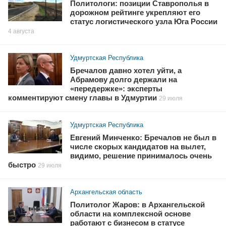
Политологи: позиции Ставрополья в
дорожном рейтинге укрепляют его
статус логистического узла Юга России
4 августа
Удмуртская Республика
Бречалов давно хотел уйти, а
Абрамову долго держали на
«передержке»: эксперты
комментируют смену главы в Удмуртии
29 июля
Удмуртская Республика
Евгений Минченко: Бречалов не был в
числе скорых кандидатов на вылет,
видимо, решение принималось очень
быстро
29 июля
Архангельская область
Политолог Жаров: в Архангельской
области на комплексной основе
работают с бизнесом в статусе