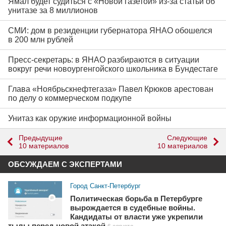
Ямал будет судиться с «Новой газетой» из-за статьи об
унитазе за 8 миллионов
СМИ: дом в резиденции губернатора ЯНАО обошелся
в 200 млн рублей
Пресс-секретарь: в ЯНАО разбираются в ситуации
вокруг речи новоургенгойского школьника в Бундестаге
Глава «Ноябрьскнефтегаза» Павел Крюков арестован
по делу о коммерческом подкупе
Унитаз как оружие информационной войны
Предыдущие
Следующие
10 материалов
10 материалов
ОБСУЖДАЕМ С ЭКСПЕРТАМИ
Город Санкт-Петербург
Политическая борьба в Петербурге
вырождается в судебные войны.
Кандидаты от власти уже укрепили
тылы перед новой атакой