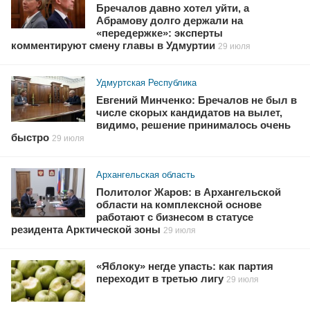
Бречалов давно хотел уйти, а
Абрамову долго держали на
«передержке»: эксперты
комментируют смену главы в Удмуртии
29 июля
Удмуртская Республика
Евгений Минченко: Бречалов не был в
числе скорых кандидатов на вылет,
видимо, решение принималось очень
быстро
29 июля
Архангельская область
Политолог Жаров: в Архангельской
области на комплексной основе
работают с бизнесом в статусе
резидента Арктической зоны
29 июля
«Яблоку» негде упасть: как партия
переходит в третью лигу
29 июля